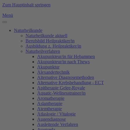
Zum Hauptinhalt springen
Menü
Naturheilkunde
Naturheilkunde aktuell
Berufsbild Heilpraktiker/in
Ausbildung z. Heilpraktiker/in
Naturheilverfahren
Akupunkteur/in für Hebammen
Akupunkteur/in nach Thews
Akupunktur
Alexandertechnik
Alternative Diagnosemethoden
Alternative Krebsbehandlung - ECT
Apitherapie Gelee-Royale
Aquatic-Wellnesstrainer/in
Aromatherapie
Aslantherapie
Atemtherapie
Atlaslogie / Vitalogie
Augendiagnose
Ausleitende Verfahren
Ayurveda