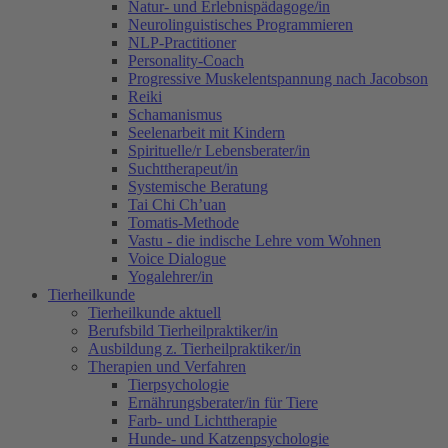
Natur- und Erlebnispädagoge/in
Neurolinguistisches Programmieren
NLP-Practitioner
Personality-Coach
Progressive Muskelentspannung nach Jacobson
Reiki
Schamanismus
Seelenarbeit mit Kindern
Spirituelle/r Lebensberater/in
Suchttherapeut/in
Systemische Beratung
Tai Chi Ch’uan
Tomatis-Methode
Vastu - die indische Lehre vom Wohnen
Voice Dialogue
Yogalehrer/in
Tierheilkunde
Tierheilkunde aktuell
Berufsbild Tierheilpraktiker/in
Ausbildung z. Tierheilpraktiker/in
Therapien und Verfahren
Tierpsychologie
Ernährungsberater/in für Tiere
Farb- und Lichttherapie
Hunde- und Katzenpsychologie