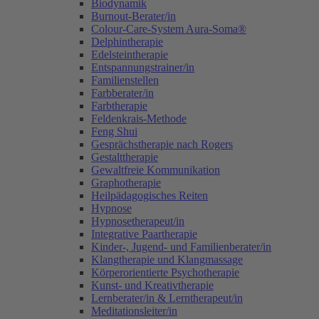
Biodynamik
Burnout-Berater/in
Colour-Care-System Aura-Soma®
Delphintherapie
Edelsteintherapie
Entspannungstrainer/in
Familienstellen
Farbberater/in
Farbtherapie
Feldenkrais-Methode
Feng Shui
Gesprächstherapie nach Rogers
Gestalttherapie
Gewaltfreie Kommunikation
Graphotherapie
Heilpädagogisches Reiten
Hypnose
Hypnosetherapeut/in
Integrative Paartherapie
Kinder-, Jugend- und Familienberater/in
Klangtherapie und Klangmassage
Körperorientierte Psychotherapie
Kunst- und Kreativtherapie
Lernberater/in & Lerntherapeut/in
Meditationsleiter/in