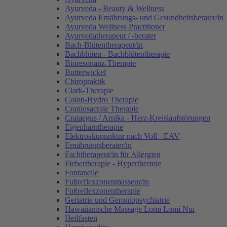
Ayurveda - Beauty & Wellness
Ayurveda Ernährungs- und Gesundheitsberater/in
Ayurveda Wellness Practitioner
Ayurvedatherapeut / -berater
Bach-Blütentherapeut/in
Bachblüten - Bachblütentherapie
Bioresonanz-Therapie
Butterwickel
Chiropraktik
Clark-Therapie
Colon-Hydro Therapie
Craniosacrale Therapie
Crataegus / Arnika - Herz-Kreislaufstörungen
Eigenharntherapie
Elektroakupunktur nach Voll - EAV
Ernährungsberater/in
Fachtherapeut/in für Allergien
Fiebertherapie - Hyperthermie
Fontanelle
Fußreflexzonenmasseur/in
Fußreflexzonentherapie
Geriatrie und Gerontopsychiatrie
Hawaiianische Massage Lomi Lomi Nui
Heilfasten