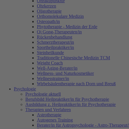
Ohrakupunktur
Ohrkerzen
Oligotherapie
Orthomolekulare Medizin
Osteopath/in
Phytotherapie - Medizin der Erde
Qi Gong-Therapeuten/in
Rückenbehandlung
Schmerztherapeut/in
Sportheilpraktiker/in
Steinheilkunde
Traditionelle Chinesische Medizin TCM
Weight Coach
Well-Aging-Berater/in
Wellness- und Naturkosmetiker
Wellnesstrainer/in
Wirbelsäulentherapie nach Dorn und Breuß
Psychologie
Psychologie aktuell
Berufsbild Heilpraktiker/in für Psychotherapie
Ausbildung z. Heilpraktiker/in für Psychotherapie
Therapien und Verfahren
Astrotherapie
Autogenes Training
Berater/in für Astropsychologie - Astro-Therapeut/