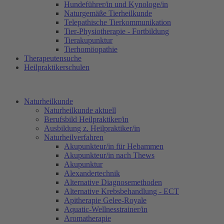
Hundeführer/in und Kynologe/in
Naturgemäße Tierheilkunde
Telepathische Tierkommunikation
Tier-Physiotherapie - Fortbildung
Tierakupunktur
Tierhomöopathie
Therapeutensuche
Heilpraktikerschulen
Naturheilkunde
Naturheilkunde aktuell
Berufsbild Heilpraktiker/in
Ausbildung z. Heilpraktiker/in
Naturheilverfahren
Akupunkteur/in für Hebammen
Akupunkteur/in nach Thews
Akupunktur
Alexandertechnik
Alternative Diagnosemethoden
Alternative Krebsbehandlung - ECT
Apitherapie Gelee-Royale
Aquatic-Wellnesstrainer/in
Aromatherapie