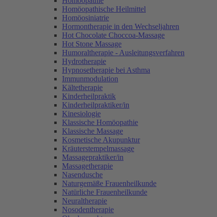
Homöopathie
Homöopathische Heilmittel
Homöosiniatrie
Hormontherapie in den Wechseljahren
Hot Chocolate Choccoa-Massage
Hot Stone Massage
Humoraltherapie - Ausleitungsverfahren
Hydrotherapie
Hypnosetherapie bei Asthma
Immunmodulation
Kältetherapie
Kinderheilpraktik
Kinderheilpraktiker/in
Kinesiologie
Klassische Homöopathie
Klassische Massage
Kosmetische Akupunktur
Kräuterstempelmassage
Massagepraktiker/in
Massagetherapie
Nasendusche
Naturgemäße Frauenheilkunde
Natürliche Frauenheilkunde
Neuraltherapie
Nosodentherapie