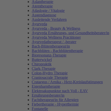
Aslantherapie
Atemtherapie
Atlaslogie / Vitalogie
Augendiagnose
Ausleitende Verfahren
Ayurveda
Ayurveda - Beauty & Wellness
Ayurveda Ernährungs- und Gesundheitsberater/in
Ayurveda Wellness Practitioner
Ayurvedatherapeut / -berater
Bach-Blütentherapeut/in
Bachblüten - Bachblütentherapie
Bioresonanz-Therapie
Butterwickel
Chiropraktik
Clark-Therapie
Colon-Hydro Therapie
Craniosacrale Therapie
Crataegus / Arnika - Herz-Kreislaufstörungen
Eigenharntherapie
Elektroakupunktur nach Voll - EAV
Ernährungsberater/in
Fachtherapeut/in für Allergien
Fiebertherapie - Hyperthermie
Fontanelle