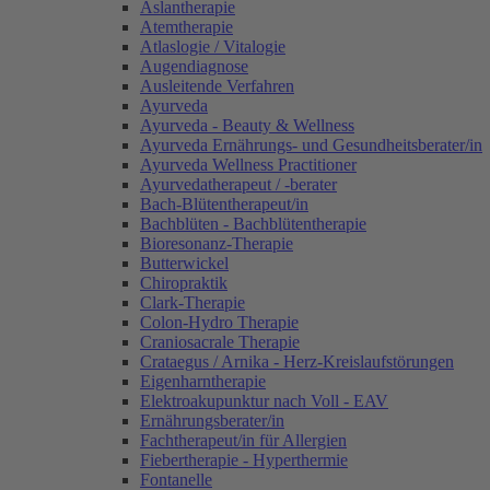
Aslantherapie
Atemtherapie
Atlaslogie / Vitalogie
Augendiagnose
Ausleitende Verfahren
Ayurveda
Ayurveda - Beauty & Wellness
Ayurveda Ernährungs- und Gesundheitsberater/in
Ayurveda Wellness Practitioner
Ayurvedatherapeut / -berater
Bach-Blütentherapeut/in
Bachblüten - Bachblütentherapie
Bioresonanz-Therapie
Butterwickel
Chiropraktik
Clark-Therapie
Colon-Hydro Therapie
Craniosacrale Therapie
Crataegus / Arnika - Herz-Kreislaufstörungen
Eigenharntherapie
Elektroakupunktur nach Voll - EAV
Ernährungsberater/in
Fachtherapeut/in für Allergien
Fiebertherapie - Hyperthermie
Fontanelle