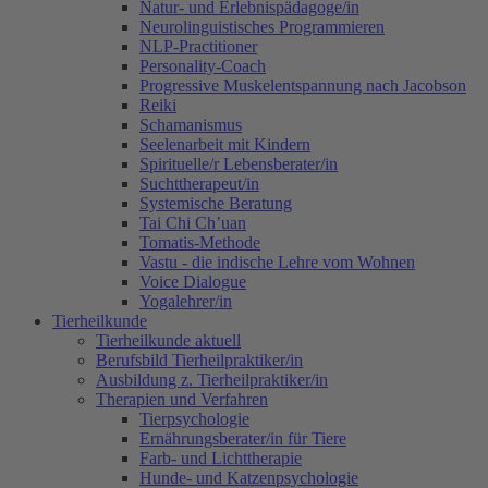
Natur- und Erlebnispädagoge/in
Neurolinguistisches Programmieren
NLP-Practitioner
Personality-Coach
Progressive Muskelentspannung nach Jacobson
Reiki
Schamanismus
Seelenarbeit mit Kindern
Spirituelle/r Lebensberater/in
Suchttherapeut/in
Systemische Beratung
Tai Chi Ch’uan
Tomatis-Methode
Vastu - die indische Lehre vom Wohnen
Voice Dialogue
Yogalehrer/in
Tierheilkunde
Tierheilkunde aktuell
Berufsbild Tierheilpraktiker/in
Ausbildung z. Tierheilpraktiker/in
Therapien und Verfahren
Tierpsychologie
Ernährungsberater/in für Tiere
Farb- und Lichttherapie
Hunde- und Katzenpsychologie