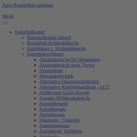
Zum Hauptinhalt springen
Menü
Naturheilkunde
Naturheilkunde aktuell
Berufsbild Heilpraktiker/in
Ausbildung z. Heilpraktiker/in
Naturheilverfahren
Akupunkteur/in für Hebammen
Akupunkteur/in nach Thews
Akupunktur
Alexandertechnik
Alternative Diagnosemethoden
Alternative Krebsbehandlung - ECT
Apitherapie Gelee-Royale
Aquatic-Wellnesstrainer/in
Aromatherapie
Aslantherapie
Atemtherapie
Atlaslogie / Vitalogie
Augendiagnose
Ausleitende Verfahren
Ayurveda