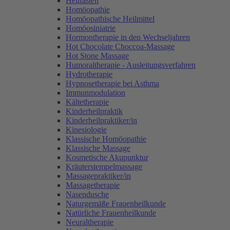
Heilfasten
Homöopathie
Homöopathische Heilmittel
Homöosiniatrie
Hormontherapie in den Wechseljahren
Hot Chocolate Choccoa-Massage
Hot Stone Massage
Humoraltherapie - Ausleitungsverfahren
Hydrotherapie
Hypnosetherapie bei Asthma
Immunmodulation
Kältetherapie
Kinderheilpraktik
Kinderheilpraktiker/in
Kinesiologie
Klassische Homöopathie
Klassische Massage
Kosmetische Akupunktur
Kräuterstempelmassage
Massagepraktiker/in
Massagetherapie
Nasendusche
Naturgemäße Frauenheilkunde
Natürliche Frauenheilkunde
Neuraltherapie