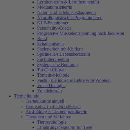
Lernberater/in & Lerntherapeut/in
Meditationsleiter/in
Natur- und Erlebnispädagoge/in
Neurolinguistisches Programmieren
NLP-Practitioner
Personality-Coach
Progressive Muskelentspannung nach Jacobson
Reiki
Schamanismus
Seelenarbeit mit Kindern
Spirituelle/r Lebensberater/in
Suchttherapeut/in
Systemische Beratung
Tai Chi Ch’uan
Tomatis-Methode
Vastu - die indische Lehre vom Wohnen
Voice Dialogue
Yogalehrer/in
Tierheilkunde
Tierheilkunde aktuell
Berufsbild Tierheilpraktiker/in
Ausbildung z. Tierheilpraktiker/in
Therapien und Verfahren
Tierpsychologie
Ernährungsberater/in für Tiere