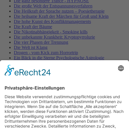
Die ganz besondere Trance - HYPNOSE
Die große Welt der Entspannungsverfahren
Die Heilkraft der Sprache nutzen – Poesietherapie
Die heilsame Kraft der Märchen für Groß und Klein
Die hohe Kunst des Konfliktmanagements
Die Kraft der Bäume
Die Nikotinabhängigkeit - Smoking kills
Die unbekannte Krankheit: Kryptopyrrolurie
Die vier Phasen der Trennung
Die Welt ist Klang
Drogen - vom Kick zum Horrortrip
Ein Blick in die Sterne Psychologische Astrologie
Entspannung für Körper, Geist & Seele - YOGA
ENTSPANNUNG PUR!
Fallbeschreibung aus der Entspannungspraxis – nervöse
Unruhe & Muskelverspannungen
Fallstudie aus der Entspannungspraxis
Fallstudie aus der psychotherapeutischen Praxis - ADHS /
Burnout
Fallstudie aus der psychotherapeutischen Praxis -
Schlafstörungen
Falsches Vorbild!