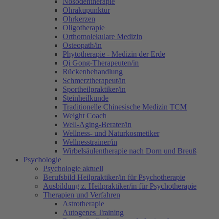
Nosodentherapie
Ohrakupunktur
Ohrkerzen
Oligotherapie
Orthomolekulare Medizin
Osteopath/in
Phytotherapie - Medizin der Erde
Qi Gong-Therapeuten/in
Rückenbehandlung
Schmerztherapeut/in
Sportheilpraktiker/in
Steinheilkunde
Traditionelle Chinesische Medizin TCM
Weight Coach
Well-Aging-Berater/in
Wellness- und Naturkosmetiker
Wellnesstrainer/in
Wirbelsäulentherapie nach Dorn und Breuß
Psychologie
Psychologie aktuell
Berufsbild Heilpraktiker/in für Psychotherapie
Ausbildung z. Heilpraktiker/in für Psychotherapie
Therapien und Verfahren
Astrotherapie
Autogenes Training