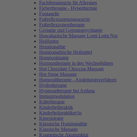
Fachtherapeut/in für Allergien
Fiebertherapie - Hyperthermie
Fontanelle
Fußreflexzonenmasseur/in
Fußreflexzonentherapie
Geriatrie und Gerontopsychiatrie
Hawaiianische Massage Lomi Lomi Nui
Heilfasten
Homöopathie
Homöopathische Heilmittel
Homöosiniatrie
Hormontherapie in den Wechseljahren
Hot Chocolate Choccoa-Massage
Hot Stone Massage
Humoraltherapie - Ausleitungsverfahren
Hydrotherapie
Hypnosetherapie bei Asthma
Immunmodulation
Kältetherapie
Kinderheilpraktik
Kinderheilpraktiker/in
Kinesiologie
Klassische Homöopathie
Klassische Massage
Kosmetische Akupunktur