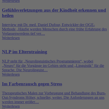
Weiterlesen
Gefühlsverletzungen aus der Kindheit erkennen und
heilen
Interview mit Dr. med. Daniel Dufour, Entwickler der OGE-
Methode „Häufig werden Menschen durch eine frühe Erfahrung des
Verlassenwerdens tief ver…
Weiterlesen
NLP im Elterntraining
NLP steht für „Neurolinguistisches Programmieren“, wobei
„Neuro“ für die Vorgänge im Gehirn steht und „Linguistik“ für die
Sprache. Die Neurolinguist…
Weiterlesen
Im Farbenrausch gegen Stress
Therapeutisches Malen zur Vorbeugung und Behandlung des Burn-
Out-Syndroms Höher, schneller, weiter. Die Anforderungen an uns
werden immer größer…
Weiterlesen