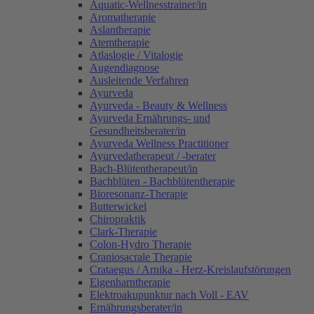
Aquatic-Wellnesstrainer/in
Aromatherapie
Aslantherapie
Atemtherapie
Atlaslogie / Vitalogie
Augendiagnose
Ausleitende Verfahren
Ayurveda
Ayurveda - Beauty & Wellness
Ayurveda Ernährungs- und
Gesundheitsberater/in
Ayurveda Wellness Practitioner
Ayurvedatherapeut / -berater
Bach-Blütentherapeut/in
Bachblüten - Bachblütentherapie
Bioresonanz-Therapie
Butterwickel
Chiropraktik
Clark-Therapie
Colon-Hydro Therapie
Craniosacrale Therapie
Crataegus / Arnika - Herz-Kreislaufstörungen
Eigenharntherapie
Elektroakupunktur nach Voll - EAV
Ernährungsberater/in