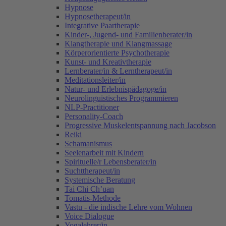
Hypnose
Hypnosetherapeut/in
Integrative Paartherapie
Kinder-, Jugend- und Familienberater/in
Klangtherapie und Klangmassage
Körperorientierte Psychotherapie
Kunst- und Kreativtherapie
Lernberater/in & Lerntherapeut/in
Meditationsleiter/in
Natur- und Erlebnispädagoge/in
Neurolinguistisches Programmieren
NLP-Practitioner
Personality-Coach
Progressive Muskelentspannung nach Jacobson
Reiki
Schamanismus
Seelenarbeit mit Kindern
Spirituelle/r Lebensberater/in
Suchttherapeut/in
Systemische Beratung
Tai Chi Ch’uan
Tomatis-Methode
Vastu - die indische Lehre vom Wohnen
Voice Dialogue
Yogalehrer/in