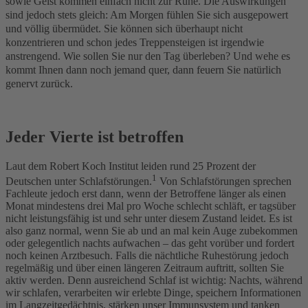
sowie Geist kommen einfach nicht zur Ruhe. Die Auswirkungen
sind jedoch stets gleich: Am Morgen fühlen Sie sich ausgepowert
und völlig übermüdet. Sie können sich überhaupt nicht
konzentrieren und schon jedes Treppensteigen ist irgendwie
anstrengend. Wie sollen Sie nur den Tag überleben? Und wehe es
kommt Ihnen dann noch jemand quer, dann feuern Sie natürlich
genervt zurück.
Jeder Vierte ist betroffen
Laut dem Robert Koch Institut leiden rund 25 Prozent der
1
Deutschen unter Schlafstörungen.
Von Schlafstörungen sprechen
Fachleute jedoch erst dann, wenn der Betroffene länger als einen
Monat mindestens drei Mal pro Woche schlecht schläft, er tagsüber
nicht leistungsfähig ist und sehr unter diesem Zustand leidet. Es ist
also ganz normal, wenn Sie ab und an mal kein Auge zubekommen
oder gelegentlich nachts aufwachen – das geht vorüber und fordert
noch keinen Arztbesuch. Falls die nächtliche Ruhestörung jedoch
regelmäßig und über einen längeren Zeitraum auftritt, sollten Sie
aktiv werden. Denn ausreichend Schlaf ist wichtig: Nachts, während
wir schlafen, verarbeiten wir erlebte Dinge, speichern Informationen
im Langzeitgedächtnis, stärken unser Immunsystem und tanken