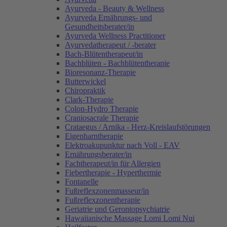
Ayurveda - Beauty & Wellness
Ayurveda Ernährungs- und
Gesundheitsberater/in
Ayurveda Wellness Practitioner
Ayurvedatherapeut / -berater
Bach-Blütentherapeut/in
Bachblüten - Bachblütentherapie
Bioresonanz-Therapie
Butterwickel
Chiropraktik
Clark-Therapie
Colon-Hydro Therapie
Craniosacrale Therapie
Crataegus / Arnika - Herz-Kreislaufstörungen
Eigenharntherapie
Elektroakupunktur nach Voll - EAV
Ernährungsberater/in
Fachtherapeut/in für Allergien
Fiebertherapie - Hyperthermie
Fontanelle
Fußreflexzonenmasseur/in
Fußreflexzonentherapie
Geriatrie und Gerontopsychiatrie
Hawaiianische Massage Lomi Lomi Nui