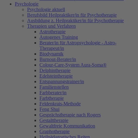
Psychologie
Psychologie aktuell
Berufsbild Heilpraktiker/in für Psychotherapie
Ausbildung z. Heilpraktiker/in für Psychotherapie
Therapien und Verfahren
Astrotherapie
Autogenes Training
Berater/in für Astropsychologie - Astro-
Therapeut/in
Biodynamik
Burnout-Berater/in
Colour-Care-System Aura-Soma®
Delphintherapie
Edelsteintherapie
Entspannungstrainer/in
Familienstellen
Farbberater/in
Farbtherapie
Feldenkrais-Methode
Feng Shui
Gesprächstherapie nach Rogers
Gestalttherapie
Gewaltfreie Kommunikation
Graphotherapie
Heilpädagogisches Reiten