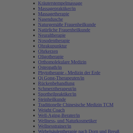
Kräuterstempelmassage
Massagepraktiker/in
Massagetherapie
Nasendusche
Naturgemäße Frauenheilkunde
Natürliche Frauenheilkunde
Neuraltherapie
Nosodentherapie
Ohrakupunktur
Ohrkerzen
Oligotherapie
Orthomolekulare Medizin
Osteopath/in
Phytotherapie - Medizin der Erde
Qi Gong-Therapeuten/in
Rückenbehandlung
Schmerztherapeut/in
Sportheilpraktiker/in
Steinheilkunde
Traditionelle Chinesische Medizin TCM
Weight Coach
Well-Aging-Berater/in
Wellness- und Naturkosmetiker
Wellnesstrainer/in
Wirbelsäulentherapie nach Dorn und Breuß