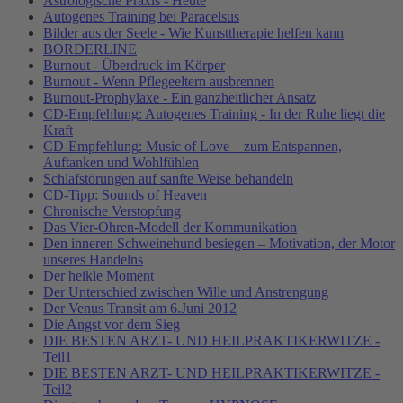
Astrologische Praxis - Heute
Autogenes Training bei Paracelsus
Bilder aus der Seele - Wie Kunsttherapie helfen kann
BORDERLINE
Burnout - Überdruck im Körper
Burnout - Wenn Pflegeeltern ausbrennen
Burnout-Prophylaxe - Ein ganzheitlicher Ansatz
CD-Empfehlung: Autogenes Training - In der Ruhe liegt die
Kraft
CD-Empfehlung: Music of Love – zum Entspannen,
Auftanken und Wohlfühlen
Schlafstörungen auf sanfte Weise behandeln
CD-Tipp: Sounds of Heaven
Chronische Verstopfung
Das Vier-Ohren-Modell der Kommunikation
Den inneren Schweinehund besiegen – Motivation, der Motor
unseres Handelns
Der heikle Moment
Der Unterschied zwischen Wille und Anstrengung
Der Venus Transit am 6.Juni 2012
Die Angst vor dem Sieg
DIE BESTEN ARZT- UND HEILPRAKTIKERWITZE -
Teil1
DIE BESTEN ARZT- UND HEILPRAKTIKERWITZE -
Teil2