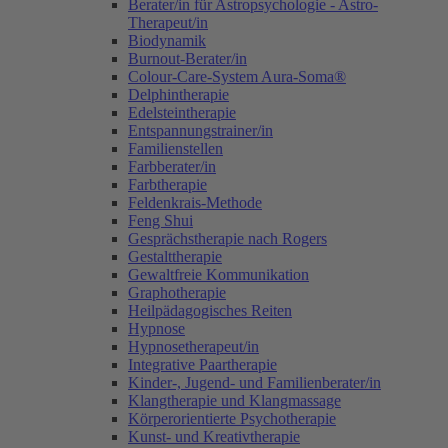
Berater/in für Astropsychologie - Astro-
Therapeut/in
Biodynamik
Burnout-Berater/in
Colour-Care-System Aura-Soma®
Delphintherapie
Edelsteintherapie
Entspannungstrainer/in
Familienstellen
Farbberater/in
Farbtherapie
Feldenkrais-Methode
Feng Shui
Gesprächstherapie nach Rogers
Gestalttherapie
Gewaltfreie Kommunikation
Graphotherapie
Heilpädagogisches Reiten
Hypnose
Hypnosetherapeut/in
Integrative Paartherapie
Kinder-, Jugend- und Familienberater/in
Klangtherapie und Klangmassage
Körperorientierte Psychotherapie
Kunst- und Kreativtherapie