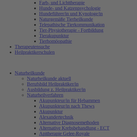
Farb- und Lichttherapie
Hunde- und Katzenpsychologie
Hundeführer/in und Kynologe/in
Naturgemäße Tierheilkunde
Telepathische Tierkommunikation
Tier-Physiotherapie - Fortbildung
Tierakupunktur
Tierhomöopathie
Therapeutensuche
Heilpraktikerschulen
Naturheilkunde
Naturheilkunde aktuell
Berufsbild Heilpraktiker/in
Ausbildung z. Heilpraktiker/in
Naturheilverfahren
Akupunkteur/in für Hebammen
Akupunkteur/in nach Thews
Akupunktur
Alexandertechnik
Alternative Diagnosemethoden
Alternative Krebsbehandlung - ECT
Apitherapie Gelee-Royale