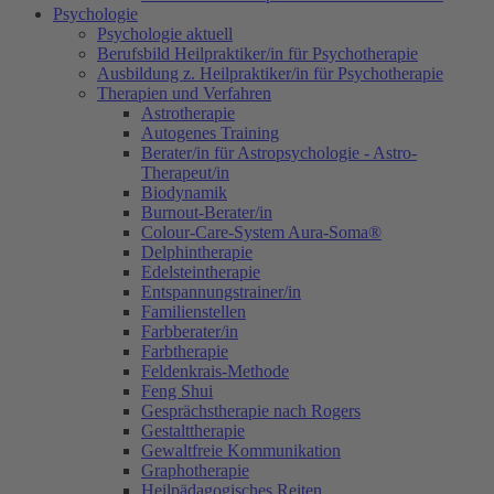
Psychologie
Psychologie aktuell
Berufsbild Heilpraktiker/in für Psychotherapie
Ausbildung z. Heilpraktiker/in für Psychotherapie
Therapien und Verfahren
Astrotherapie
Autogenes Training
Berater/in für Astropsychologie - Astro-
Therapeut/in
Biodynamik
Burnout-Berater/in
Colour-Care-System Aura-Soma®
Delphintherapie
Edelsteintherapie
Entspannungstrainer/in
Familienstellen
Farbberater/in
Farbtherapie
Feldenkrais-Methode
Feng Shui
Gesprächstherapie nach Rogers
Gestalttherapie
Gewaltfreie Kommunikation
Graphotherapie
Heilpädagogisches Reiten