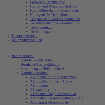
Farb- und Lichttherapie
Hunde- und Katzenpsychologie
Hundeführer/in und Kynologe/in
Naturgemäße Tierheilkunde
Telepathische Tierkommunikation
Tier-Physiotherapie - Fortbildung
Tierakupunktur
Tierhomöopathie
Therapeutensuche
Heilpraktikerschulen
Naturheilkunde
Naturheilkunde aktuell
Berufsbild Heilpraktiker/in
Ausbildung z. Heilpraktiker/in
Naturheilverfahren
Akupunkteur/in für Hebammen
Akupunkteur/in nach Thews
Akupunktur
Alexandertechnik
Alternative Diagnosemethoden
Alternative Krebsbehandlung - ECT
Apitherapie Gelee-Royale