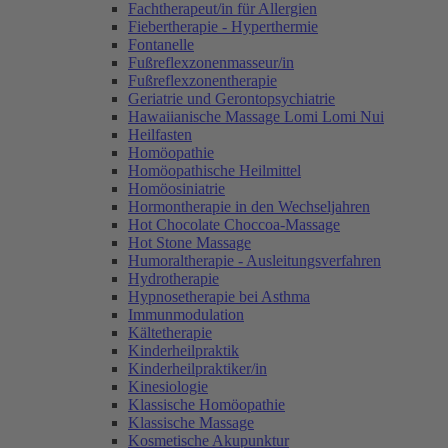
Fachtherapeut/in für Allergien
Fiebertherapie - Hyperthermie
Fontanelle
Fußreflexzonenmasseur/in
Fußreflexzonentherapie
Geriatrie und Gerontopsychiatrie
Hawaiianische Massage Lomi Lomi Nui
Heilfasten
Homöopathie
Homöopathische Heilmittel
Homöosiniatrie
Hormontherapie in den Wechseljahren
Hot Chocolate Choccoa-Massage
Hot Stone Massage
Humoraltherapie - Ausleitungsverfahren
Hydrotherapie
Hypnosetherapie bei Asthma
Immunmodulation
Kältetherapie
Kinderheilpraktik
Kinderheilpraktiker/in
Kinesiologie
Klassische Homöopathie
Klassische Massage
Kosmetische Akupunktur