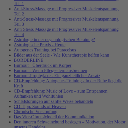
Teil 1
Anti-Stress-Massage mit Progressiver Muskelentspannung
Teil 2
Anti-Stress-Massage mit Progressiver Muskelentspannung
Teil 3
Anti-Stress-Massage mit Progressiver Muskelentspannung
Teil 4
Astrologie in der psychologischen Beratung?
Astrologische Praxis - Heute
Autogenes Training bei Paracelsus
Bilder aus der Seele - Wie Kunsttherapie helfen kann
BORDERLINE
Burnout - Überdruck im Körper
Burnout - Wenn Pflegeeltern ausbrennen
Burnout-Prophylaxe - Ein ganzheitlicher Ansatz
CD-Empfehlung: Autogenes Training - In der Ruhe liegt die
Kraft
CD-Empfehlung: Music of Love – zum Entspannen,
Auftanken und Wohlfühlen
Schlafstörungen auf sanfte Weise behandeln
CD-Tipp: Sounds of Heaven
Chronische Verstopfung
Das Vier-Ohren-Modell der Kommunikation
Den inneren Schweinehund besiegen – Motivation, der Motor
unseres Handelns