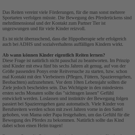
Das Reiten vereint viele Förderungen, für die man sonst mehrere
Sportarten verfolgen müsste. Die Bewegung des Pferderückens sind
mehrdimensional und der Kontakt zum Partner Tier ist
ungezwungen und für viele Kinder reizvoll.
Es ist nicht überraschend, dass die Hippotherapie sehr erfolgreich
auch bei ADHS und sozialverhaltens auffälligen Kindern wirkt.
Ab wann können Kinder eigentlich Reiten lernen?
Diese Frage ist natürlich nicht pauschal zu beantworten. Im Prinzip
sind Kinder mit etwa fünf bis sechs Jahren alt genug, auf von der
Größe passenden Ponys erste Reitversuche zu starten, bzw. schon
mal Kontakt mit den Vierbeinern (Pflegen, Füttern, Spazierengehen,
Beobachten) aufzunehmen. Vor dem 10ten Lebensjahr sollten die
Ziele jedoch bescheiden sein. Das Wichtigste in den mindestens
ersten sechs Monaten sollte das "sichtragen lassen" Gefühl
entwickelt werden. Loslassen und instinktiv der Bewegung folgen
passiert bei Spazierengehen ganz automatisch. Viele Kinder von
Berufsreitern werden schon mit zwei Jahren vorne in den Sattel
gehoben, von Mama oder Papa festgehalten, um das Gefühl für die
Bewegung des Pferdes zu bekommen. Natürlich sollte das Kind
dabei schon einen Helm tragen!