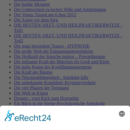
Der heikle Moment
Der Unterschied zwischen Wille und Anstrengung
Der Venus Transit am 6.Juni 2012
Die Angst vor dem Sieg
DIE BESTEN ARZT- UND HEILPRAKTIKERWITZE -
Teil1
DIE BESTEN ARZT- UND HEILPRAKTIKERWITZE -
Teil2
Die ganz besondere Trance - HYPNOSE
Die große Welt der Entspannungsverfahren
Die Heilkraft der Sprache nutzen – Poesietherapie
Die heilsame Kraft der Märchen für Groß und Klein
Die hohe Kunst des Konfliktmanagements
Die Kraft der Bäume
Die Nikotinabhängigkeit - Smoking kills
Die unbekannte Krankheit: Kryptopyrrolurie
Die vier Phasen der Trennung
Die Welt ist Klang
Drogen - vom Kick zum Horrortrip
Ein Blick in die Sterne Psychologische Astrologie
Entspannung für Körper, Geist & Seele - YOGA
ENTSPANNUNG PUR!
Fallbeschreibung aus der Entspannungspraxis – nervöse
Unruhe & Muskelverspannungen
Fallstudie aus der Entspannungspraxis