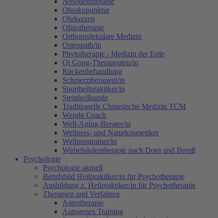
Nosodentherapie
Ohrakupunktur
Ohrkerzen
Oligotherapie
Orthomolekulare Medizin
Osteopath/in
Phytotherapie - Medizin der Erde
Qi Gong-Therapeuten/in
Rückenbehandlung
Schmerztherapeut/in
Sportheilpraktiker/in
Steinheilkunde
Traditionelle Chinesische Medizin TCM
Weight Coach
Well-Aging-Berater/in
Wellness- und Naturkosmetiker
Wellnesstrainer/in
Wirbelsäulentherapie nach Dorn und Breuß
Psychologie
Psychologie aktuell
Berufsbild Heilpraktiker/in für Psychotherapie
Ausbildung z. Heilpraktiker/in für Psychotherapie
Therapien und Verfahren
Astrotherapie
Autogenes Training