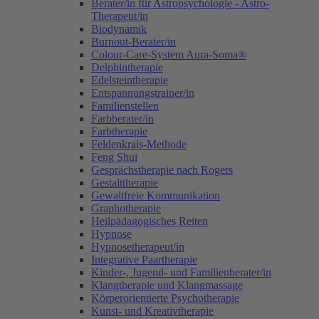
Berater/in für Astropsychologie - Astro-
Therapeut/in
Biodynamik
Burnout-Berater/in
Colour-Care-System Aura-Soma®
Delphintherapie
Edelsteintherapie
Entspannungstrainer/in
Familienstellen
Farbberater/in
Farbtherapie
Feldenkrais-Methode
Feng Shui
Gesprächstherapie nach Rogers
Gestalttherapie
Gewaltfreie Kommunikation
Graphotherapie
Heilpädagogisches Reiten
Hypnose
Hypnosetherapeut/in
Integrative Paartherapie
Kinder-, Jugend- und Familienberater/in
Klangtherapie und Klangmassage
Körperorientierte Psychotherapie
Kunst- und Kreativtherapie