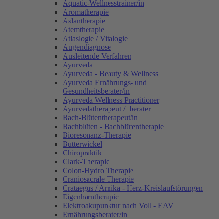
Aquatic-Wellnesstrainer/in
Aromatherapie
Aslantherapie
Atemtherapie
Atlaslogie / Vitalogie
Augendiagnose
Ausleitende Verfahren
Ayurveda
Ayurveda - Beauty & Wellness
Ayurveda Ernährungs- und
Gesundheitsberater/in
Ayurveda Wellness Practitioner
Ayurvedatherapeut / -berater
Bach-Blütentherapeut/in
Bachblüten - Bachblütentherapie
Bioresonanz-Therapie
Butterwickel
Chiropraktik
Clark-Therapie
Colon-Hydro Therapie
Craniosacrale Therapie
Crataegus / Arnika - Herz-Kreislaufstörungen
Eigenharntherapie
Elektroakupunktur nach Voll - EAV
Ernährungsberater/in