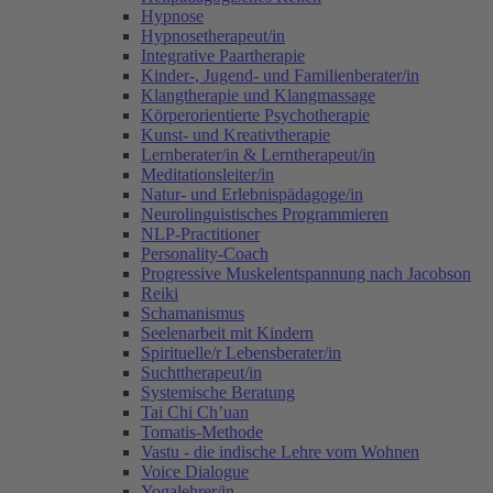
Hypnose
Hypnosetherapeut/in
Integrative Paartherapie
Kinder-, Jugend- und Familienberater/in
Klangtherapie und Klangmassage
Körperorientierte Psychotherapie
Kunst- und Kreativtherapie
Lernberater/in & Lerntherapeut/in
Meditationsleiter/in
Natur- und Erlebnispädagoge/in
Neurolinguistisches Programmieren
NLP-Practitioner
Personality-Coach
Progressive Muskelentspannung nach Jacobson
Reiki
Schamanismus
Seelenarbeit mit Kindern
Spirituelle/r Lebensberater/in
Suchttherapeut/in
Systemische Beratung
Tai Chi Ch’uan
Tomatis-Methode
Vastu - die indische Lehre vom Wohnen
Voice Dialogue
Yogalehrer/in