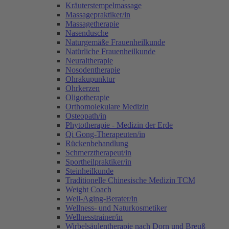
Kräuterstempelmassage
Massagepraktiker/in
Massagetherapie
Nasendusche
Naturgemäße Frauenheilkunde
Natürliche Frauenheilkunde
Neuraltherapie
Nosodentherapie
Ohrakupunktur
Ohrkerzen
Oligotherapie
Orthomolekulare Medizin
Osteopath/in
Phytotherapie - Medizin der Erde
Qi Gong-Therapeuten/in
Rückenbehandlung
Schmerztherapeut/in
Sportheilpraktiker/in
Steinheilkunde
Traditionelle Chinesische Medizin TCM
Weight Coach
Well-Aging-Berater/in
Wellness- und Naturkosmetiker
Wellnesstrainer/in
Wirbelsäulentherapie nach Dorn und Breuß