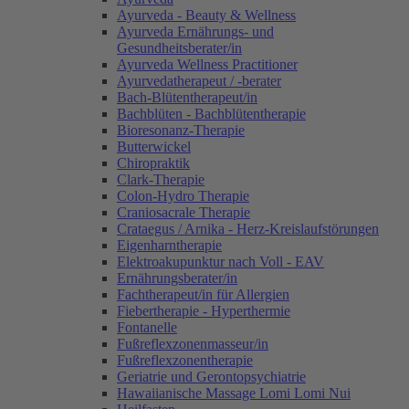
Ayurveda - Beauty & Wellness
Ayurveda Ernährungs- und
Gesundheitsberater/in
Ayurveda Wellness Practitioner
Ayurvedatherapeut / -berater
Bach-Blütentherapeut/in
Bachblüten - Bachblütentherapie
Bioresonanz-Therapie
Butterwickel
Chiropraktik
Clark-Therapie
Colon-Hydro Therapie
Craniosacrale Therapie
Crataegus / Arnika - Herz-Kreislaufstörungen
Eigenharntherapie
Elektroakupunktur nach Voll - EAV
Ernährungsberater/in
Fachtherapeut/in für Allergien
Fiebertherapie - Hyperthermie
Fontanelle
Fußreflexzonenmasseur/in
Fußreflexzonentherapie
Geriatrie und Gerontopsychiatrie
Hawaiianische Massage Lomi Lomi Nui