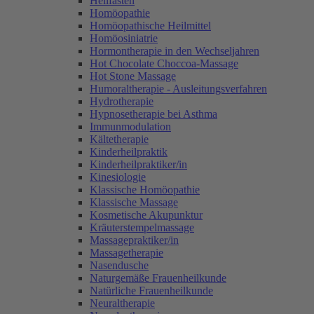
Heilfasten
Homöopathie
Homöopathische Heilmittel
Homöosiniatrie
Hormontherapie in den Wechseljahren
Hot Chocolate Choccoa-Massage
Hot Stone Massage
Humoraltherapie - Ausleitungsverfahren
Hydrotherapie
Hypnosetherapie bei Asthma
Immunmodulation
Kältetherapie
Kinderheilpraktik
Kinderheilpraktiker/in
Kinesiologie
Klassische Homöopathie
Klassische Massage
Kosmetische Akupunktur
Kräuterstempelmassage
Massagepraktiker/in
Massagetherapie
Nasendusche
Naturgemäße Frauenheilkunde
Natürliche Frauenheilkunde
Neuraltherapie