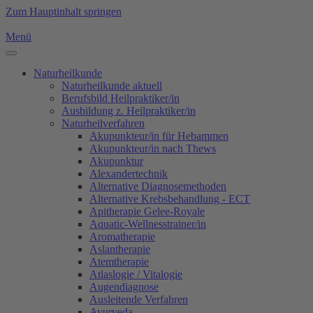
Zum Hauptinhalt springen
Menü
Naturheilkunde
Naturheilkunde aktuell
Berufsbild Heilpraktiker/in
Ausbildung z. Heilpraktiker/in
Naturheilverfahren
Akupunkteur/in für Hebammen
Akupunkteur/in nach Thews
Akupunktur
Alexandertechnik
Alternative Diagnosemethoden
Alternative Krebsbehandlung - ECT
Apitherapie Gelee-Royale
Aquatic-Wellnesstrainer/in
Aromatherapie
Aslantherapie
Atemtherapie
Atlaslogie / Vitalogie
Augendiagnose
Ausleitende Verfahren
Ayurveda