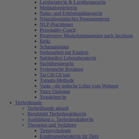
Lernberater/in & Lerntherapeut/in
Meditationsleiter/in
Natur- und Erlebnispädagoge/in
Neurolinguistisches Programmieren
NLP-Practitioner
Personality-Coach
Progressive Muskelentspannung nach Jacobson
Reiki
Schamanismus
Seelenarbeit mit Kindern
Spirituelle/r Lebensberater/in
Suchttherapeut/in
Systemische Beratung
Tai Chi Ch’uan
Tomatis-Methode
Vastu - die indische Lehre vom Wohnen
Voice Dialogue
Yogalehrer/in
Tierheilkunde
Tierheilkunde aktuell
Berufsbild Tierheilpraktiker/in
Ausbildung z. Tierheilpraktiker/in
Therapien und Verfahren
Tierpsychologie
Ernährungsberater/in für Tiere