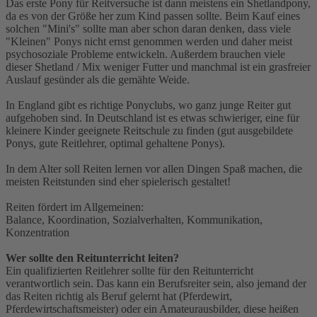
Das erste Pony für Reitversuche ist dann meistens ein Shetlandpony,
da es von der Größe her zum Kind passen sollte. Beim Kauf eines
solchen "Mini's" sollte man aber schon daran denken, dass viele
"Kleinen" Ponys nicht ernst genommen werden und daher meist
psychosoziale Probleme entwickeln. Außerdem brauchen viele
dieser Shetland / Mix weniger Futter und manchmal ist ein grasfreier
Auslauf gesünder als die gemähte Weide.
In England gibt es richtige Ponyclubs, wo ganz junge Reiter gut
aufgehoben sind. In Deutschland ist es etwas schwieriger, eine für
kleinere Kinder geeignete Reitschule zu finden (gut ausgebildete
Ponys, gute Reitlehrer, optimal gehaltene Ponys).
In dem Alter soll Reiten lernen vor allen Dingen Spaß machen, die
meisten Reitstunden sind eher spielerisch gestaltet!
Reiten fördert im Allgemeinen:
Balance, Koordination, Sozialverhalten, Kommunikation,
Konzentration
Wer sollte den Reitunterricht leiten?
Ein qualifizierten Reitlehrer sollte für den Reitunterricht
verantwortlich sein. Das kann ein Berufsreiter sein, also jemand der
das Reiten richtig als Beruf gelernt hat (Pferdewirt,
Pferdewirtschaftsmeister) oder ein Amateurausbilder, diese heißen