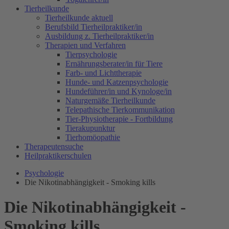
Tierheilkunde
Tierheilkunde aktuell
Berufsbild Tierheilpraktiker/in
Ausbildung z. Tierheilpraktiker/in
Therapien und Verfahren
Tierpsychologie
Ernährungsberater/in für Tiere
Farb- und Lichttherapie
Hunde- und Katzenpsychologie
Hundeführer/in und Kynologe/in
Naturgemäße Tierheilkunde
Telepathische Tierkommunikation
Tier-Physiotherapie - Fortbildung
Tierakupunktur
Tierhomöopathie
Therapeutensuche
Heilpraktikerschulen
Psychologie
Die Nikotinabhängigkeit - Smoking kills
Die Nikotinabhängigkeit -
Smoking kills