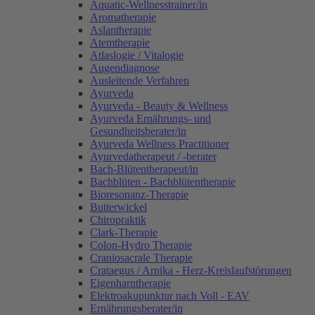
Aquatic-Wellnesstrainer/in
Aromatherapie
Aslantherapie
Atemtherapie
Atlaslogie / Vitalogie
Augendiagnose
Ausleitende Verfahren
Ayurveda
Ayurveda - Beauty & Wellness
Ayurveda Ernährungs- und
Gesundheitsberater/in
Ayurveda Wellness Practitioner
Ayurvedatherapeut / -berater
Bach-Blütentherapeut/in
Bachblüten - Bachblütentherapie
Bioresonanz-Therapie
Butterwickel
Chiropraktik
Clark-Therapie
Colon-Hydro Therapie
Craniosacrale Therapie
Crataegus / Arnika - Herz-Kreislaufstörungen
Eigenharntherapie
Elektroakupunktur nach Voll - EAV
Ernährungsberater/in