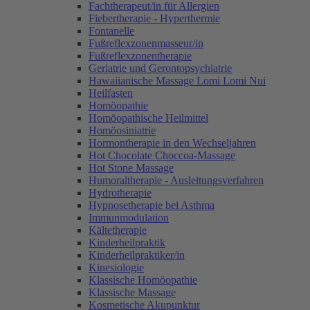
Fachtherapeut/in für Allergien
Fiebertherapie - Hyperthermie
Fontanelle
Fußreflexzonenmasseur/in
Fußreflexzonentherapie
Geriatrie und Gerontopsychiatrie
Hawaiianische Massage Lomi Lomi Nui
Heilfasten
Homöopathie
Homöopathische Heilmittel
Homöosiniatrie
Hormontherapie in den Wechseljahren
Hot Chocolate Choccoa-Massage
Hot Stone Massage
Humoraltherapie - Ausleitungsverfahren
Hydrotherapie
Hypnosetherapie bei Asthma
Immunmodulation
Kältetherapie
Kinderheilpraktik
Kinderheilpraktiker/in
Kinesiologie
Klassische Homöopathie
Klassische Massage
Kosmetische Akupunktur