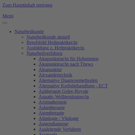
Zum Hauptinhalt springen
Menü
Naturheilkunde
Naturheilkunde aktuell
Berufsbild Heilpraktiker/in
Ausbildung z. Heilpraktiker/in
Naturheilverfahren
Akupunkteur/in für Hebammen
Akupunkteur/in nach Thews
Akupunktur
Alexandertechnik
Alternative Diagnosemethoden
Alternative Krebsbehandlung - ECT
Apitherapie Gelee-Royale
Aquatic-Wellnesstrainer/in
Aromatherapie
Aslantherapie
Atemtherapie
Atlaslogie / Vitalogie
Augendiagnose
Ausleitende Verfahren
Ayurveda