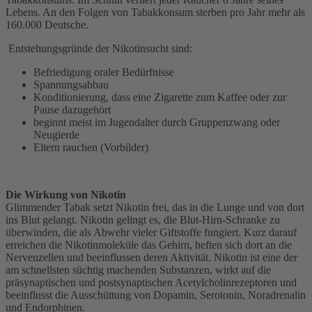
Lebens. An den Folgen von Tabakkonsum sterben pro Jahr mehr als
160.000 Deutsche.
Entstehungsgründe der Nikotinsucht sind:
Befriedigung oraler Bedürfnisse
Spannungsabbau
Konditionierung, dass eine Zigarette zum Kaffee oder zur
Pause dazugehört
beginnt meist im Jugendalter durch Gruppenzwang oder
Neugierde
Eltern rauchen (Vorbilder)
Die Wirkung von Nikotin
Glimmender Tabak setzt Nikotin frei, das in die Lunge und von dort
ins Blut gelangt. Nikotin gelingt es, die Blut-Hirn-Schranke zu
überwinden, die als Abwehr vieler Giftstoffe fungiert. Kurz darauf
erreichen die Nikotinmoleküle das Gehirn, heften sich dort an die
Nervenzellen und beeinflussen deren Aktivität. Nikotin ist eine der
am schnellsten süchtig machenden Substanzen, wirkt auf die
präsynaptischen und postsynaptischen Acetylcholinrezeptoren und
beeinflusst die Ausschüttung von Dopamin, Serotonin, Noradrenalin
und Endorphinen.