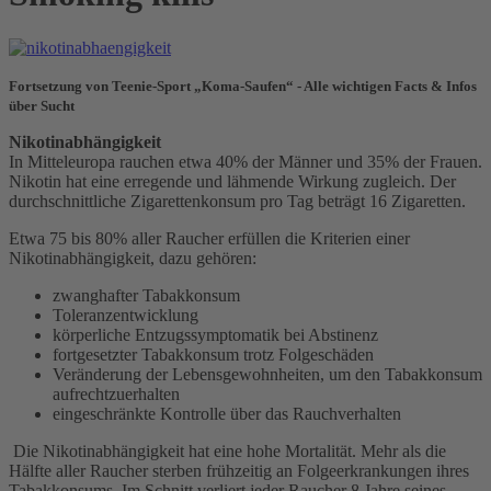
Fortsetzung von Teenie-Sport „Koma-Saufen“ - Alle wichtigen Facts & Infos
über Sucht
Nikotinabhängigkeit
In Mitteleuropa rauchen etwa 40% der Männer und 35% der Frauen.
Nikotin hat eine erregende und lähmende Wirkung zugleich. Der
durchschnittliche Zigarettenkonsum pro Tag beträgt 16 Zigaretten.
Etwa 75 bis 80% aller Raucher erfüllen die Kriterien einer
Nikotinabhängigkeit, dazu gehören:
zwanghafter Tabakkonsum
Toleranzentwicklung
körperliche Entzugssymptomatik bei Abstinenz
fortgesetzter Tabakkonsum trotz Folgeschäden
Veränderung der Lebensgewohnheiten, um den Tabakkonsum
aufrechtzuerhalten
eingeschränkte Kontrolle über das Rauchverhalten
Die Nikotinabhängigkeit hat eine hohe Mortalität. Mehr als die
Hälfte aller Raucher sterben frühzeitig an Folgeerkrankungen ihres
Tabakkonsums. Im Schnitt verliert jeder Raucher 8 Jahre seines