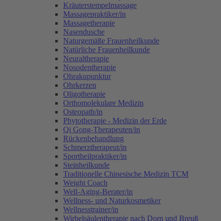
Kräuterstempelmassage
Massagepraktiker/in
Massagetherapie
Nasendusche
Naturgemäße Frauenheilkunde
Natürliche Frauenheilkunde
Neuraltherapie
Nosodentherapie
Ohrakupunktur
Ohrkerzen
Oligotherapie
Orthomolekulare Medizin
Osteopath/in
Phytotherapie - Medizin der Erde
Qi Gong-Therapeuten/in
Rückenbehandlung
Schmerztherapeut/in
Sportheilpraktiker/in
Steinheilkunde
Traditionelle Chinesische Medizin TCM
Weight Coach
Well-Aging-Berater/in
Wellness- und Naturkosmetiker
Wellnesstrainer/in
Wirbelsäulentherapie nach Dorn und Breuß