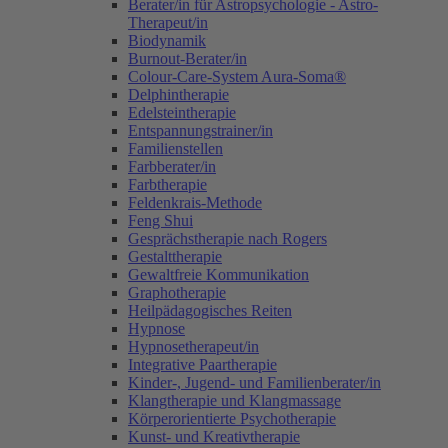
Berater/in für Astropsychologie - Astro-
Therapeut/in
Biodynamik
Burnout-Berater/in
Colour-Care-System Aura-Soma®
Delphintherapie
Edelsteintherapie
Entspannungstrainer/in
Familienstellen
Farbberater/in
Farbtherapie
Feldenkrais-Methode
Feng Shui
Gesprächstherapie nach Rogers
Gestalttherapie
Gewaltfreie Kommunikation
Graphotherapie
Heilpädagogisches Reiten
Hypnose
Hypnosetherapeut/in
Integrative Paartherapie
Kinder-, Jugend- und Familienberater/in
Klangtherapie und Klangmassage
Körperorientierte Psychotherapie
Kunst- und Kreativtherapie