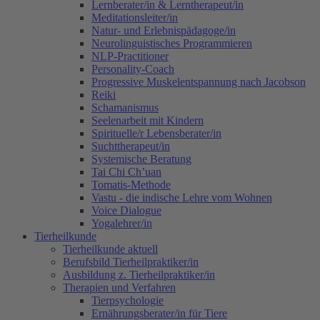
Lernberater/in & Lerntherapeut/in
Meditationsleiter/in
Natur- und Erlebnispädagoge/in
Neurolinguistisches Programmieren
NLP-Practitioner
Personality-Coach
Progressive Muskelentspannung nach Jacobson
Reiki
Schamanismus
Seelenarbeit mit Kindern
Spirituelle/r Lebensberater/in
Suchttherapeut/in
Systemische Beratung
Tai Chi Ch’uan
Tomatis-Methode
Vastu - die indische Lehre vom Wohnen
Voice Dialogue
Yogalehrer/in
Tierheilkunde
Tierheilkunde aktuell
Berufsbild Tierheilpraktiker/in
Ausbildung z. Tierheilpraktiker/in
Therapien und Verfahren
Tierpsychologie
Ernährungsberater/in für Tiere