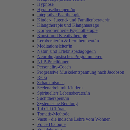
Hypnose
Hypnosetherapeut/in
Integrative Paartherapie
Kinder-, Jugend- und Familienberater/in
Klangtherapie und Klangmassage
Körperorientierte Psychotherapie
Kunst- und Kreativtherapie
Lernberater/in & Lerntherapeut/in
Meditationsleiter/in
Natur- und Erlebnispädagoge/in
Neurolinguistisches Programmieren
NLP-Practitioner
Personality-Coach
Progressive Muskelentspannung nach Jacobson
Reiki
Schamanismus
Seelenarbeit mit Kindern
Spirituelle/r Lebensberater/in
Suchttherapeut/in
Systemische Beratung
Tai Chi Ch’uan
Tomatis-Methode
Vastu - die indische Lehre vom Wohnen
Voice Dialogue
Yogalehrer/in