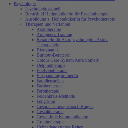
Psychologie
Psychologie aktuell
Berufsbild Heilpraktiker/in für Psychotherapie
Ausbildung z. Heilpraktiker/in für Psychotherapie
Therapien und Verfahren
Astrotherapie
Autogenes Training
Berater/in für Astropsychologie - Astro-
Therapeut/in
Biodynamik
Burnout-Berater/in
Colour-Care-System Aura-Soma®
Delphintherapie
Edelsteintherapie
Entspannungstrainer/in
Familienstellen
Farbberater/in
Farbtherapie
Feldenkrais-Methode
Feng Shui
Gesprächstherapie nach Rogers
Gestalttherapie
Gewaltfreie Kommunikation
Graphotherapie
Heilpädagogisches Reiten