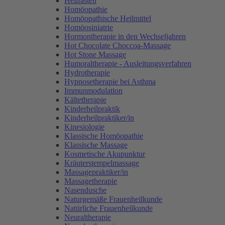
Heilfasten
Homöopathie
Homöopathische Heilmittel
Homöosiniatrie
Hormontherapie in den Wechseljahren
Hot Chocolate Choccoa-Massage
Hot Stone Massage
Humoraltherapie - Ausleitungsverfahren
Hydrotherapie
Hypnosetherapie bei Asthma
Immunmodulation
Kältetherapie
Kinderheilpraktik
Kinderheilpraktiker/in
Kinesiologie
Klassische Homöopathie
Klassische Massage
Kosmetische Akupunktur
Kräuterstempelmassage
Massagepraktiker/in
Massagetherapie
Nasendusche
Naturgemäße Frauenheilkunde
Natürliche Frauenheilkunde
Neuraltherapie