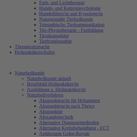
Farb- und Lichttherapie
Hunde- und Katzenpsychologie
Hundeführer/in und Kynologe/in
Naturgemäße Tierheilkunde
Telepathische Tierkommunikation
Tier-Physiotherapie - Fortbildung
Tierakupunktur
Tierhomöopathie
Therapeutensuche
Heilpraktikerschulen
Naturheilkunde
Naturheilkunde aktuell
Berufsbild Heilpraktiker/in
Ausbildung z. Heilpraktiker/in
Naturheilverfahren
Akupunkteur/in für Hebammen
Akupunkteur/in nach Thews
Akupunktur
Alexandertechnik
Alternative Diagnosemethoden
Alternative Krebsbehandlung - ECT
Apitherapie Gelee-Royale