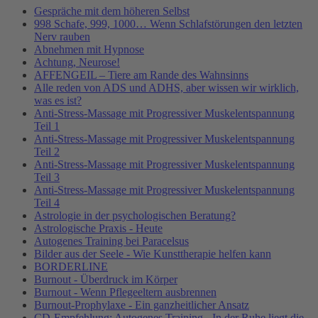
Gespräche mit dem höheren Selbst
998 Schafe, 999, 1000… Wenn Schlafstörungen den letzten
Nerv rauben
Abnehmen mit Hypnose
Achtung, Neurose!
AFFENGEIL – Tiere am Rande des Wahnsinns
Alle reden von ADS und ADHS, aber wissen wir wirklich,
was es ist?
Anti-Stress-Massage mit Progressiver Muskelentspannung
Teil 1
Anti-Stress-Massage mit Progressiver Muskelentspannung
Teil 2
Anti-Stress-Massage mit Progressiver Muskelentspannung
Teil 3
Anti-Stress-Massage mit Progressiver Muskelentspannung
Teil 4
Astrologie in der psychologischen Beratung?
Astrologische Praxis - Heute
Autogenes Training bei Paracelsus
Bilder aus der Seele - Wie Kunsttherapie helfen kann
BORDERLINE
Burnout - Überdruck im Körper
Burnout - Wenn Pflegeeltern ausbrennen
Burnout-Prophylaxe - Ein ganzheitlicher Ansatz
CD-Empfehlung: Autogenes Training - In der Ruhe liegt die