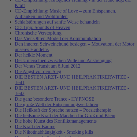
Kraft
CD-Empfehlung: Music of Love – zum Entspannen,
Auftanken und Wohlfühlen
Schlafstörungen auf sanfte Weise behandeln
CD-Tipp: Sounds of Heaven
Chronische Verstopfung
Das Vier-Ohren-Modell der Kommunikation
Den inneren Schweinehund besiegen – Motivation, der Motor
unseres Handelns
Der heikle Moment
Der Unterschied zwischen Wille und Anstrengung
Der Venus Transit am 6.Juni 2012
Die Angst vor dem Sieg
DIE BESTEN ARZT- UND HEILPRAKTIKERWITZE -
Teil1
DIE BESTEN ARZT- UND HEILPRAKTIKERWITZE -
Teil2
Die ganz besondere Trance - HYPNOSE
Die große Welt der Entspannungsverfahren
Die Heilkraft der Sprache nutzen – Poesietherapie
Die heilsame Kraft der Märchen für Groß und Klein
Die hohe Kunst des Konfliktmanagements
Die Kraft der Bäume
Die Nikotinabhängigkeit - Smoking kills