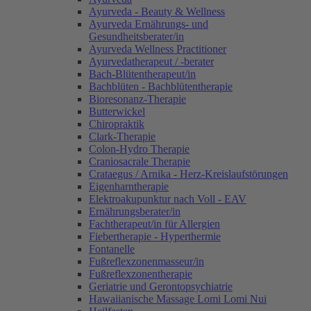
Ayurveda - Beauty & Wellness
Ayurveda Ernährungs- und
Gesundheitsberater/in
Ayurveda Wellness Practitioner
Ayurvedatherapeut / -berater
Bach-Blütentherapeut/in
Bachblüten - Bachblütentherapie
Bioresonanz-Therapie
Butterwickel
Chiropraktik
Clark-Therapie
Colon-Hydro Therapie
Craniosacrale Therapie
Crataegus / Arnika - Herz-Kreislaufstörungen
Eigenharntherapie
Elektroakupunktur nach Voll - EAV
Ernährungsberater/in
Fachtherapeut/in für Allergien
Fiebertherapie - Hyperthermie
Fontanelle
Fußreflexzonenmasseur/in
Fußreflexzonentherapie
Geriatrie und Gerontopsychiatrie
Hawaiianische Massage Lomi Lomi Nui