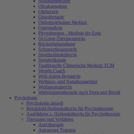
Nosodentherapie
Ohrakupunktur
Ohrkerzen
Oligotherapie
Orthomolekulare Medizin
Osteopath/in
Phytotherapie - Medizin der Erde
Qi Gong-Therapeuten/in
Rückenbehandlung
Schmerztherapeut/in
Sportheilpraktiker/in
Steinheilkunde
Traditionelle Chinesische Medizin TCM
Weight Coach
Well-Aging-Berater/in
Wellness- und Naturkosmetiker
Wellnesstrainer/in
Wirbelsäulentherapie nach Dorn und Breuß
Psychologie
Psychologie aktuell
Berufsbild Heilpraktiker/in für Psychotherapie
Ausbildung z. Heilpraktiker/in für Psychotherapie
Therapien und Verfahren
Astrotherapie
Autogenes Training