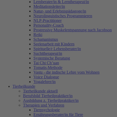
Lernberater/in & Lerntherapeut/in
Meditationsleiter/in
Natur- und Erlebnispädagoge/in
Neurolinguistisches Programmieren
NLP-Practitioner
Personality-Coach
Progressive Muskelentspannung nach Jacobson
Reiki
Schamanismus
Seelenarbeit mit Kindern
Spirituelle/r Lebensberater/in
Suchttherapeut/in
Systemische Beratung
Tai Chi Ch’uan
Tomatis-Methode
Vastu - die indische Lehre vom Wohnen
Voice Dialogue
Yogalehrer/in
Tierheilkunde
Tierheilkunde aktuell
Berufsbild Tierheilpraktiker/in
Ausbildung z. Tierheilpraktiker/in
Therapien und Verfahren
Tierpsychologie
Ernährungsberater/in für Tiere