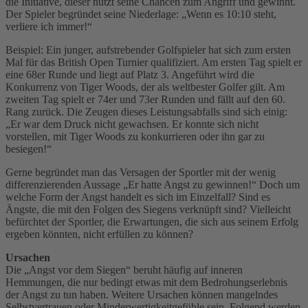
die Initiative, dieser nutzt seine Chancen zum Angriff und gewinnt.
Der Spieler begründet seine Niederlage: „Wenn es 10:10 steht,
verliere ich immer!“
Beispiel: Ein junger, aufstrebender Golfspieler hat sich zum ersten
Mal für das British Open Turnier qualifiziert. Am ersten Tag spielt er
eine 68er Runde und liegt auf Platz 3. Angeführt wird die
Konkurrenz von Tiger Woods, der als weltbester Golfer gilt. Am
zweiten Tag spielt er 74er und 73er Runden und fällt auf den 60.
Rang zurück. Die Zeugen dieses Leistungsabfalls sind sich einig:
„Er war dem Druck nicht gewachsen. Er konnte sich nicht
vorstellen, mit Tiger Woods zu konkurrieren oder ihn gar zu
besiegen!“
Gerne begründet man das Versagen der Sportler mit der wenig
differenzierenden Aussage „Er hatte Angst zu gewinnen!“ Doch um
welche Form der Angst handelt es sich im Einzelfall? Sind es
Ängste, die mit den Folgen des Siegens verknüpft sind? Vielleicht
befürchtet der Sportler, die Erwartungen, die sich aus seinem Erfolg
ergeben könnten, nicht erfüllen zu können?
Ursachen
Die „Angst vor dem Siegen“ beruht häufig auf inneren
Hemmungen, die nur bedingt etwas mit dem Bedrohungserlebnis
der Angst zu tun haben. Weitere Ursachen können mangelndes
Selbstvertrauen oder Minderwertigkeitgefühle sein. Folgend werden