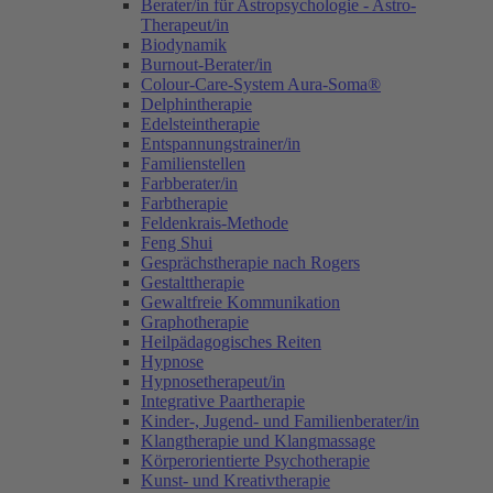
Berater/in für Astropsychologie - Astro-
Therapeut/in
Biodynamik
Burnout-Berater/in
Colour-Care-System Aura-Soma®
Delphintherapie
Edelsteintherapie
Entspannungstrainer/in
Familienstellen
Farbberater/in
Farbtherapie
Feldenkrais-Methode
Feng Shui
Gesprächstherapie nach Rogers
Gestalttherapie
Gewaltfreie Kommunikation
Graphotherapie
Heilpädagogisches Reiten
Hypnose
Hypnosetherapeut/in
Integrative Paartherapie
Kinder-, Jugend- und Familienberater/in
Klangtherapie und Klangmassage
Körperorientierte Psychotherapie
Kunst- und Kreativtherapie