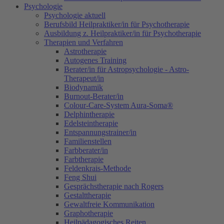
Psychologie
Psychologie aktuell
Berufsbild Heilpraktiker/in für Psychotherapie
Ausbildung z. Heilpraktiker/in für Psychotherapie
Therapien und Verfahren
Astrotherapie
Autogenes Training
Berater/in für Astropsychologie - Astro-
Therapeut/in
Biodynamik
Burnout-Berater/in
Colour-Care-System Aura-Soma®
Delphintherapie
Edelsteintherapie
Entspannungstrainer/in
Familienstellen
Farbberater/in
Farbtherapie
Feldenkrais-Methode
Feng Shui
Gesprächstherapie nach Rogers
Gestalttherapie
Gewaltfreie Kommunikation
Graphotherapie
Heilpädagogisches Reiten