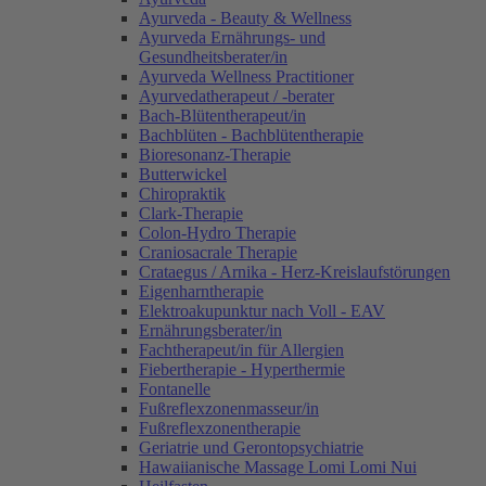
Ayurveda - Beauty & Wellness
Ayurveda Ernährungs- und
Gesundheitsberater/in
Ayurveda Wellness Practitioner
Ayurvedatherapeut / -berater
Bach-Blütentherapeut/in
Bachblüten - Bachblütentherapie
Bioresonanz-Therapie
Butterwickel
Chiropraktik
Clark-Therapie
Colon-Hydro Therapie
Craniosacrale Therapie
Crataegus / Arnika - Herz-Kreislaufstörungen
Eigenharntherapie
Elektroakupunktur nach Voll - EAV
Ernährungsberater/in
Fachtherapeut/in für Allergien
Fiebertherapie - Hyperthermie
Fontanelle
Fußreflexzonenmasseur/in
Fußreflexzonentherapie
Geriatrie und Gerontopsychiatrie
Hawaiianische Massage Lomi Lomi Nui