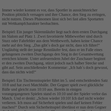
Immer wieder kommt es vor, dass Sportler in aussichtsreicher
Position plötzlich versagen und ihre Chance, den Sieg zu erringen,
nicht nutzen. Dieses Phänomen lässt sich bei fast allen Sportarten
mit Wettkampfcharakter beobachten.
Beispiel: Ein junger Skirennläufer liegt nach dem ersten Durchgang
im Slalom auf Platz 1. Zwei favorisierte Mitbewerber sind durch
Sturz oder Fahrfehler aus dem Wettbewerb, haben keine Chance
mehr auf den Sieg. „Das gibt´s doch gar nicht, dass ich führe!“
Ungläubig stellt der junge Rennläufer fest, dass er im Falle eines
gelungenen zweiten Durchgangs den Sieg in der Gesamtwertung
erreichen könnte. Unter anfeuerndem Jubel der Zuschauer beginnt
er den zweiten Durchgang, stürzt jedoch nach halber Strecke und
gibt auf. Sein anschließender Kommentar: „Ich hab´s doch gewusst,
dass das nichts wird!“
Beispiel: Ein Tischtennisspieler führt im 5. und entscheidenden Satz
10:8 und hat zwei Matchbälle. Der Gegner spielt zwei glückliche
Bälle und gleicht zum 10:10 aus. Bereits in einigen
vorangegangenen Spielen stand es 10:10 und der Spieler verlor das
Match. Und er denkt: „Schon wieder 10:10! Ich darf nicht wieder
verlieren. Ich muss auf Sicherheit spielen und darf keinen Fehler
machen!“ Durch sein Sicherheitsspiel überlässt er nun dem Gegner