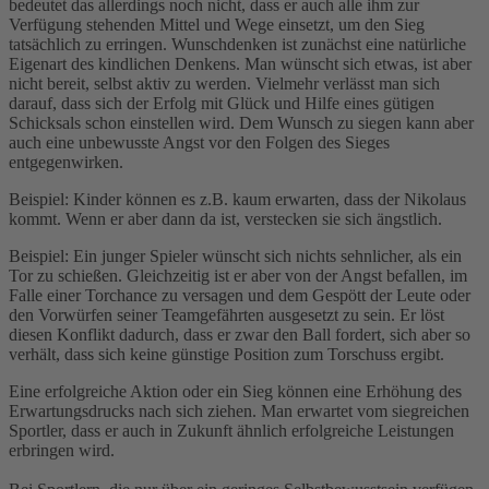
bedeutet das allerdings noch nicht, dass er auch alle ihm zur
Verfügung stehenden Mittel und Wege einsetzt, um den Sieg
tatsächlich zu erringen. Wunschdenken ist zunächst eine natürliche
Eigenart des kindlichen Denkens. Man wünscht sich etwas, ist aber
nicht bereit, selbst aktiv zu werden. Vielmehr verlässt man sich
darauf, dass sich der Erfolg mit Glück und Hilfe eines gütigen
Schicksals schon einstellen wird. Dem Wunsch zu siegen kann aber
auch eine unbewusste Angst vor den Folgen des Sieges
entgegenwirken.
Beispiel: Kinder können es z.B. kaum erwarten, dass der Nikolaus
kommt. Wenn er aber dann da ist, verstecken sie sich ängstlich.
Beispiel: Ein junger Spieler wünscht sich nichts sehnlicher, als ein
Tor zu schießen. Gleichzeitig ist er aber von der Angst befallen, im
Falle einer Torchance zu versagen und dem Gespött der Leute oder
den Vorwürfen seiner Teamgefährten ausgesetzt zu sein. Er löst
diesen Konflikt dadurch, dass er zwar den Ball fordert, sich aber so
verhält, dass sich keine günstige Position zum Torschuss ergibt.
Eine erfolgreiche Aktion oder ein Sieg können eine Erhöhung des
Erwartungsdrucks nach sich ziehen. Man erwartet vom siegreichen
Sportler, dass er auch in Zukunft ähnlich erfolgreiche Leistungen
erbringen wird.