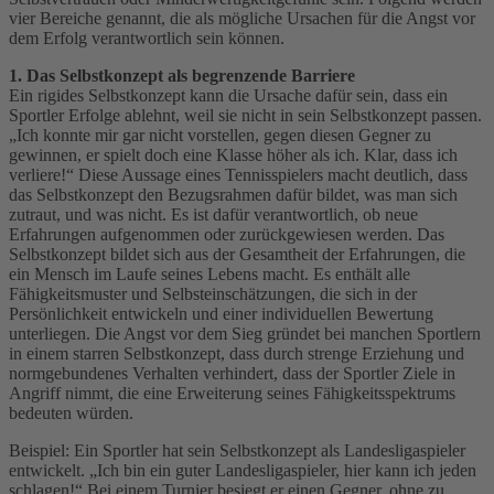
vier Bereiche genannt, die als mögliche Ursachen für die Angst vor
dem Erfolg verantwortlich sein können.
1. Das Selbstkonzept als begrenzende Barriere
Ein rigides Selbstkonzept kann die Ursache dafür sein, dass ein
Sportler Erfolge ablehnt, weil sie nicht in sein Selbstkonzept passen.
„Ich konnte mir gar nicht vorstellen, gegen diesen Gegner zu
gewinnen, er spielt doch eine Klasse höher als ich. Klar, dass ich
verliere!“ Diese Aussage eines Tennisspielers macht deutlich, dass
das Selbstkonzept den Bezugsrahmen dafür bildet, was man sich
zutraut, und was nicht. Es ist dafür verantwortlich, ob neue
Erfahrungen aufgenommen oder zurückgewiesen werden. Das
Selbstkonzept bildet sich aus der Gesamtheit der Erfahrungen, die
ein Mensch im Laufe seines Lebens macht. Es enthält alle
Fähigkeitsmuster und Selbsteinschätzungen, die sich in der
Persönlichkeit entwickeln und einer individuellen Bewertung
unterliegen. Die Angst vor dem Sieg gründet bei manchen Sportlern
in einem starren Selbstkonzept, dass durch strenge Erziehung und
normgebundenes Verhalten verhindert, dass der Sportler Ziele in
Angriff nimmt, die eine Erweiterung seines Fähigkeitsspektrums
bedeuten würden.
Beispiel: Ein Sportler hat sein Selbstkonzept als Landesligaspieler
entwickelt. „Ich bin ein guter Landesligaspieler, hier kann ich jeden
schlagen!“ Bei einem Turnier besiegt er einen Gegner, ohne zu