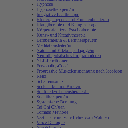
Hypnose
Hypnosetherapeut/in
Integrative Paartherapie
Kinder-, Jugend- und Familienberater/in
Klangtherapie und Klangmassage
Körperorientierte Psychotherapie
Kunst- und Kreativtherapie
Lernberater/in & Lerntherapeut/in
Meditationsleiter/in
Natur- und Erlebnispädagoge/in
Neurolinguistisches Programmieren
NLP-Practitioner
Personality-Coach
Progressive Muskelentspannung nach Jacobson
Reiki
Schamanismus
Seelenarbeit mit Kindern
Spirituelle/r Lebensberater/in
Suchttherapeut/in
Systemische Beratung
Tai Chi Ch’uan
Tomatis-Methode
Vastu - die indische Lehre vom Wohnen
Voice Dialogue
Yogalehrer/in