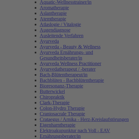
Aquatic-Wellnesstrainer/in
Aromatherapie
Aslantherapie
Atemtherapie
Atlaslogie / Vitalogie
Augendiagnose
Ausleitende Verfahren
Ayurveda
Ayurveda - Beauty & Wellness
Ayurveda Ernährungs- und
Gesundheitsberater/in
Ayurveda Wellness Practitioner
Ayurvedatherapeut / -berater
Bach-Blütentherapeut/in
Bachblüten - Bachblütentherapie
Bioresonanz-Therapie
Butterwickel
Chiropraktik
Clark-Therapie
Colon-Hydro Therapie
Craniosacrale Therapie
Crataegus / Arnika - Herz-Kreislaufstörungen
Eigenharntherapie
Elektroakupunktur nach Voll - EAV
Ernährungsberater/in