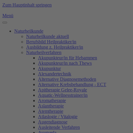
Zum Hauptinhalt springen
Menü
Naturheilkunde
Naturheilkunde aktuell
Berufsbild Heilpraktiker/in
Ausbildung z. Heilpraktiker/in
Naturheilverfahren
Akupunkteur/in für Hebammen
Akupunkteur/in nach Thews
Akupunktur
Alexandertechnik
Alternative Diagnosemethoden
Alternative Krebsbehandlung - ECT
Apitherapie Gelee-Royale
Aquatic-Wellnesstrainer/in
Aromatherapie
Aslantherapie
Atemtherapie
Atlaslogie / Vitalogie
Augendiagnose
Ausleitende Verfahren
Ayurveda