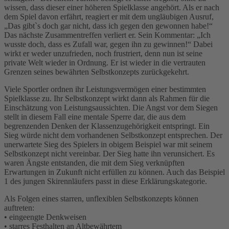
wissen, dass dieser einer höheren Spielklasse angehört. Als er nach
dem Spiel davon erfährt, reagiert er mit dem ungläubigen Ausruf,
„Das gibt`s doch gar nicht, dass ich gegen den gewonnen habe!“
Das nächste Zusammentreffen verliert er. Sein Kommentar: „Ich
wusste doch, dass es Zufall war, gegen ihn zu gewinnen!“ Dabei
wirkt er weder unzufrieden, noch frustriert, denn nun ist seine
private Welt wieder in Ordnung. Er ist wieder in die vertrauten
Grenzen seines bewährten Selbstkonzepts zurückgekehrt.
Viele Sportler ordnen ihr Leistungsvermögen einer bestimmten
Spielklasse zu. Ihr Selbstkonzept wirkt dann als Rahmen für die
Einschätzung von Leistungsaussichten. Die Angst vor dem Siegen
stellt in diesem Fall eine mentale Sperre dar, die aus dem
begrenzenden Denken der Klassenzugehörigkeit entspringt. Ein
Sieg würde nicht dem vorhandenen Selbstkonzept entsprechen. Der
unerwartete Sieg des Spielers in obigem Beispiel war mit seinem
Selbstkonzept nicht vereinbar. Der Sieg hatte ihn verunsichert. Es
waren Ängste entstanden, die mit dem Sieg verknüpften
Erwartungen in Zukunft nicht erfüllen zu können. Auch das Beispiel
1 des jungen Skirennläufers passt in diese Erklärungskategorie.
Als Folgen eines starren, unflexiblen Selbstkonzepts können
auftreten:
• eingeengte Denkweisen
• starres Festhalten an Altbewährtem