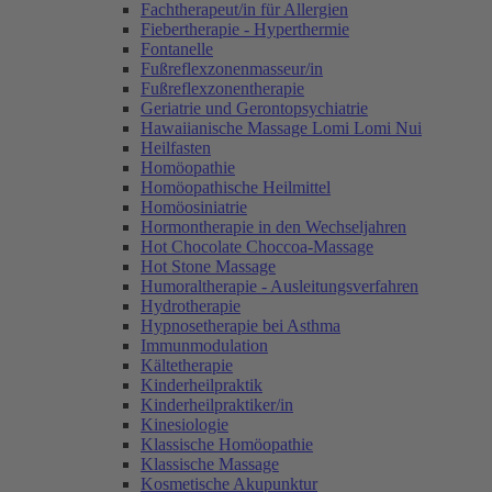
Fachtherapeut/in für Allergien
Fiebertherapie - Hyperthermie
Fontanelle
Fußreflexzonenmasseur/in
Fußreflexzonentherapie
Geriatrie und Gerontopsychiatrie
Hawaiianische Massage Lomi Lomi Nui
Heilfasten
Homöopathie
Homöopathische Heilmittel
Homöosiniatrie
Hormontherapie in den Wechseljahren
Hot Chocolate Choccoa-Massage
Hot Stone Massage
Humoraltherapie - Ausleitungsverfahren
Hydrotherapie
Hypnosetherapie bei Asthma
Immunmodulation
Kältetherapie
Kinderheilpraktik
Kinderheilpraktiker/in
Kinesiologie
Klassische Homöopathie
Klassische Massage
Kosmetische Akupunktur