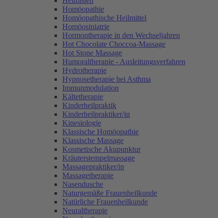
Heilfasten
Homöopathie
Homöopathische Heilmittel
Homöosiniatrie
Hormontherapie in den Wechseljahren
Hot Chocolate Choccoa-Massage
Hot Stone Massage
Humoraltherapie - Ausleitungsverfahren
Hydrotherapie
Hypnosetherapie bei Asthma
Immunmodulation
Kältetherapie
Kinderheilpraktik
Kinderheilpraktiker/in
Kinesiologie
Klassische Homöopathie
Klassische Massage
Kosmetische Akupunktur
Kräuterstempelmassage
Massagepraktiker/in
Massagetherapie
Nasendusche
Naturgemäße Frauenheilkunde
Natürliche Frauenheilkunde
Neuraltherapie