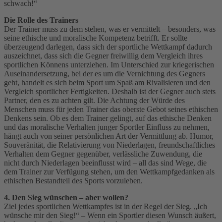
schwach!“
Die Rolle des Trainers
Der Trainer muss zu dem stehen, was er vermittelt – besonders, was
seine ethische und moralische Kompetenz betrifft. Er sollte
überzeugend darlegen, dass sich der sportliche Wettkampf dadurch
auszeichnet, dass sich die Gegner freiwillig dem Vergleich ihres
sportlichen Könnens unterziehen. Im Unterschied zur kriegerischen
Auseinandersetzung, bei der es um die Vernichtung des Gegners
geht, handelt es sich beim Sport um Spaß am Rivalisieren und den
Vergleich sportlicher Fertigkeiten. Deshalb ist der Gegner auch stets
Partner, den es zu achten gilt. Die Achtung der Würde des
Menschen muss für jeden Trainer das oberste Gebot seines ethischen
Denkens sein. Ob es dem Trainer gelingt, auf das ethische Denken
und das moralische Verhalten junger Sportler Einfluss zu nehmen,
hängt auch von seiner persönlichen Art der Vermittlung ab. Humor,
Souveränität, die Relativierung von Niederlagen, freundschaftliches
Verhalten dem Gegner gegenüber, verlässliche Zuwendung, die
nicht durch Niederlagen beeinflusst wird – all das sind Wege, die
dem Trainer zur Verfügung stehen, um den Wettkampfgedanken als
ethischen Bestandteil des Sports vorzuleben.
4. Den Sieg wünschen – aber wollen?
Ziel jedes sportlichen Wettkampfes ist in der Regel der Sieg. „Ich
wünsche mir den Sieg!“ – Wenn ein Sportler diesen Wunsch äußert,