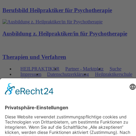
Berufsbild Heilpraktiker für Psychotherapie
Ausbildung z. Heilpraktiker/in für Psychotherapie
Therapien und Verfahren
HEILPRAKTIKER
Partner - Marktplatz
Suche
Impressum
Datenschutzerklärung
Heilpraktikerschule
CBD