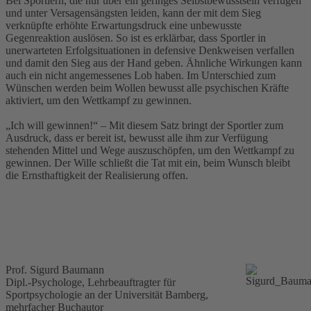
Bei Sportlern, die nur über ein geringes Selbstbewusstsein verfügen
und unter Versagensängsten leiden, kann der mit dem Sieg
verknüpfte erhöhte Erwartungsdruck eine unbewusste
Gegenreaktion auslösen. So ist es erklärbar, dass Sportler in
unerwarteten Erfolgsituationen in defensive Denkweisen verfallen
und damit den Sieg aus der Hand geben. Ähnliche Wirkungen kann
auch ein nicht angemessenes Lob haben. Im Unterschied zum
Wünschen werden beim Wollen bewusst alle psychischen Kräfte
aktiviert, um den Wettkampf zu gewinnen.
„Ich will gewinnen!“ – Mit diesem Satz bringt der Sportler zum
Ausdruck, dass er bereit ist, bewusst alle ihm zur Verfügung
stehenden Mittel und Wege auszuschöpfen, um den Wettkampf zu
gewinnen. Der Wille schließt die Tat mit ein, beim Wunsch bleibt
die Ernsthaftigkeit der Realisierung offen.
Prof. Sigurd Baumann
Dipl.-Psychologe, Lehrbeauftragter für
Sportpsychologie an der Universität Bamberg,
mehrfacher Buchautor