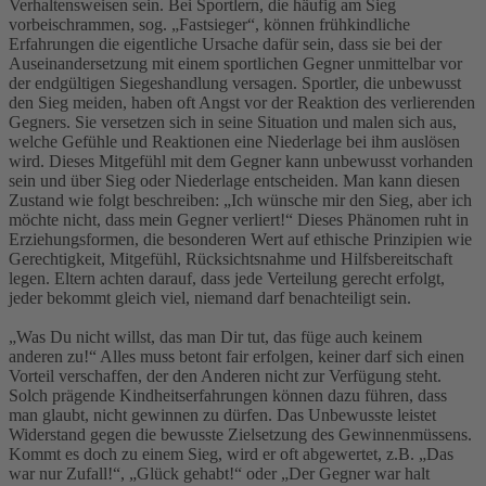
Verhaltensweisen sein. Bei Sportlern, die häufig am Sieg
vorbeischrammen, sog. „Fastsieger“, können frühkindliche
Erfahrungen die eigentliche Ursache dafür sein, dass sie bei der
Auseinandersetzung mit einem sportlichen Gegner unmittelbar vor
der endgültigen Siegeshandlung versagen. Sportler, die unbewusst
den Sieg meiden, haben oft Angst vor der Reaktion des verlierenden
Gegners. Sie versetzen sich in seine Situation und malen sich aus,
welche Gefühle und Reaktionen eine Niederlage bei ihm auslösen
wird. Dieses Mitgefühl mit dem Gegner kann unbewusst vorhanden
sein und über Sieg oder Niederlage entscheiden. Man kann diesen
Zustand wie folgt beschreiben: „Ich wünsche mir den Sieg, aber ich
möchte nicht, dass mein Gegner verliert!“ Dieses Phänomen ruht in
Erziehungsformen, die besonderen Wert auf ethische Prinzipien wie
Gerechtigkeit, Mitgefühl, Rücksichtsnahme und Hilfsbereitschaft
legen. Eltern achten darauf, dass jede Verteilung gerecht erfolgt,
jeder bekommt gleich viel, niemand darf benachteiligt sein.
„Was Du nicht willst, das man Dir tut, das füge auch keinem
anderen zu!“ Alles muss betont fair erfolgen, keiner darf sich einen
Vorteil verschaffen, der den Anderen nicht zur Verfügung steht.
Solch prägende Kindheitserfahrungen können dazu führen, dass
man glaubt, nicht gewinnen zu dürfen. Das Unbewusste leistet
Widerstand gegen die bewusste Zielsetzung des Gewinnenmüssens.
Kommt es doch zu einem Sieg, wird er oft abgewertet, z.B. „Das
war nur Zufall!“, „Glück gehabt!“ oder „Der Gegner war halt