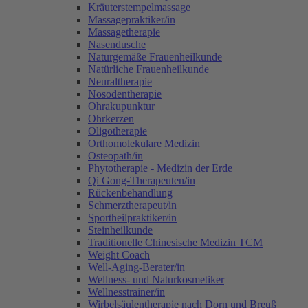
Kräuterstempelmassage
Massagepraktiker/in
Massagetherapie
Nasendusche
Naturgemäße Frauenheilkunde
Natürliche Frauenheilkunde
Neuraltherapie
Nosodentherapie
Ohrakupunktur
Ohrkerzen
Oligotherapie
Orthomolekulare Medizin
Osteopath/in
Phytotherapie - Medizin der Erde
Qi Gong-Therapeuten/in
Rückenbehandlung
Schmerztherapeut/in
Sportheilpraktiker/in
Steinheilkunde
Traditionelle Chinesische Medizin TCM
Weight Coach
Well-Aging-Berater/in
Wellness- und Naturkosmetiker
Wellnesstrainer/in
Wirbelsäulentherapie nach Dorn und Breuß