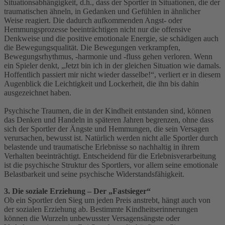
Situationsabhängigkeit, d.h., dass der Sportler in Situationen, die der
traumatischen ähneln, in Gedanken und Gefühlen in ähnlicher
Weise reagiert. Die dadurch aufkommenden Angst- oder
Hemmungsprozesse beeinträchtigen nicht nur die offensive
Denkweise und die positive emotionale Energie, sie schädigen auch
die Bewegungsqualität. Die Bewegungen verkrampfen,
Bewegungsrhythmus, -harmonie und -fluss gehen verloren. Wenn
ein Spieler denkt, „Jetzt bin ich in der gleichen Situation wie damals.
Hoffentlich passiert mir nicht wieder dasselbe!“, verliert er in diesem
Augenblick die Leichtigkeit und Lockerheit, die ihn bis dahin
ausgezeichnet haben.
Psychische Traumen, die in der Kindheit entstanden sind, können
das Denken und Handeln in späteren Jahren begrenzen, ohne dass
sich der Sportler der Ängste und Hemmungen, die sein Versagen
verursachen, bewusst ist. Natürlich werden nicht alle Sportler durch
belastende und traumatische Erlebnisse so nachhaltig in ihrem
Verhalten beeinträchtigt. Entscheidend für die Erlebnisverarbeitung
ist die psychische Struktur des Sportlers, vor allem seine emotionale
Belastbarkeit und seine psychische Widerstandsfähigkeit.
3. Die soziale Erziehung – Der „Fastsieger“
Ob ein Sportler den Sieg um jeden Preis anstrebt, hängt auch von
der sozialen Erziehung ab. Bestimmte Kindheitserinnerungen
können die Wurzeln unbewusster Versagensängste oder