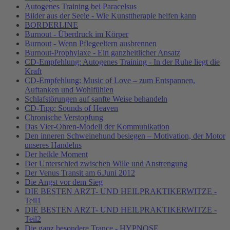
Autogenes Training bei Paracelsus
Bilder aus der Seele - Wie Kunsttherapie helfen kann
BORDERLINE
Burnout - Überdruck im Körper
Burnout - Wenn Pflegeeltern ausbrennen
Burnout-Prophylaxe - Ein ganzheitlicher Ansatz
CD-Empfehlung: Autogenes Training - In der Ruhe liegt die
Kraft
CD-Empfehlung: Music of Love – zum Entspannen,
Auftanken und Wohlfühlen
Schlafstörungen auf sanfte Weise behandeln
CD-Tipp: Sounds of Heaven
Chronische Verstopfung
Das Vier-Ohren-Modell der Kommunikation
Den inneren Schweinehund besiegen – Motivation, der Motor
unseres Handelns
Der heikle Moment
Der Unterschied zwischen Wille und Anstrengung
Der Venus Transit am 6.Juni 2012
Die Angst vor dem Sieg
DIE BESTEN ARZT- UND HEILPRAKTIKERWITZE -
Teil1
DIE BESTEN ARZT- UND HEILPRAKTIKERWITZE -
Teil2
Die ganz besondere Trance - HYPNOSE