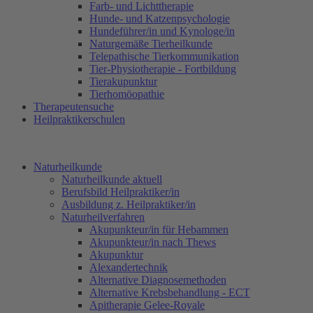
Farb- und Lichttherapie
Hunde- und Katzenpsychologie
Hundeführer/in und Kynologe/in
Naturgemäße Tierheilkunde
Telepathische Tierkommunikation
Tier-Physiotherapie - Fortbildung
Tierakupunktur
Tierhomöopathie
Therapeutensuche
Heilpraktikerschulen
Naturheilkunde
Naturheilkunde aktuell
Berufsbild Heilpraktiker/in
Ausbildung z. Heilpraktiker/in
Naturheilverfahren
Akupunkteur/in für Hebammen
Akupunkteur/in nach Thews
Akupunktur
Alexandertechnik
Alternative Diagnosemethoden
Alternative Krebsbehandlung - ECT
Apitherapie Gelee-Royale