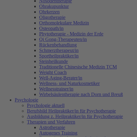
Nosodentherapie
Ohrakupunktur
Ohrkerzen
Oligotherapie
Orthomolekulare Medizin
Osteopath/in
Phytotherapie - Medizin der Erde
Qi Gong-Therapeuten/in
Rückenbehandlung
Schmerztherapeut/in
Sportheilpraktiker/in
Steinheilkunde
Traditionelle Chinesische Medizin TCM
Weight Coach
Well-Aging-Berater/in
Wellness- und Naturkosmetiker
Wellnesstrainer/in
Wirbelsäulentherapie nach Dorn und Breuß
Psychologie
Psychologie aktuell
Berufsbild Heilpraktiker/in für Psychotherapie
Ausbildung z. Heilpraktiker/in für Psychotherapie
Therapien und Verfahren
Astrotherapie
Autogenes Training