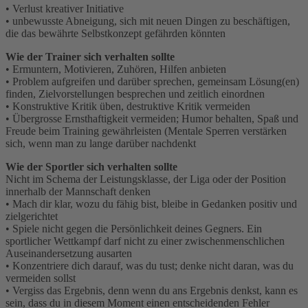
• Verlust kreativer Initiative
• unbewusste Abneigung, sich mit neuen Dingen zu beschäftigen,
die das bewährte Selbstkonzept gefährden könnten
Wie der Trainer sich verhalten sollte
• Ermuntern, Motivieren, Zuhören, Hilfen anbieten
• Problem aufgreifen und darüber sprechen, gemeinsam Lösung(en)
finden, Zielvorstellungen besprechen und zeitlich einordnen
• Konstruktive Kritik üben, destruktive Kritik vermeiden
• Übergrosse Ernsthaftigkeit vermeiden; Humor behalten, Spaß und
Freude beim Training gewährleisten (Mentale Sperren verstärken
sich, wenn man zu lange darüber nachdenkt
Wie der Sportler sich verhalten sollte
Nicht im Schema der Leistungsklasse, der Liga oder der Position
innerhalb der Mannschaft denken
• Mach dir klar, wozu du fähig bist, bleibe in Gedanken positiv und
zielgerichtet
• Spiele nicht gegen die Persönlichkeit deines Gegners. Ein
sportlicher Wettkampf darf nicht zu einer zwischenmenschlichen
Auseinandersetzung ausarten
• Konzentriere dich darauf, was du tust; denke nicht daran, was du
vermeiden sollst
• Vergiss das Ergebnis, denn wenn du ans Ergebnis denkst, kann es
sein, dass du in diesem Moment einen entscheidenden Fehler