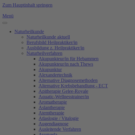
Zum Hauptinhalt springen
Menü
Naturheilkunde
Naturheilkunde aktuell
Berufsbild Heilpraktiker/in
Ausbildung z. Heilpraktiker/in
Naturheilverfahren
Akupunkteur/in für Hebammen
Akupunkteur/in nach Thews
Akupunktur
Alexandertechnik
Alternative Diagnosemethoden
Alternative Krebsbehandlung - ECT
Apitherapie Gelee-Royale
Aquatic-Wellnesstrainer/in
Aromatherapie
Aslantherapie
Atemtherapie
Atlaslogie / Vitalogie
Augendiagnose
Ausleitende Verfahren
Ayurveda