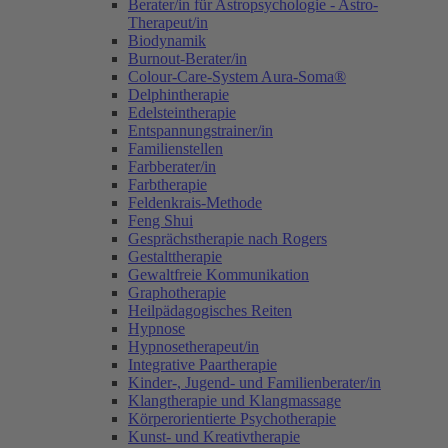
Berater/in für Astropsychologie - Astro-
Therapeut/in
Biodynamik
Burnout-Berater/in
Colour-Care-System Aura-Soma®
Delphintherapie
Edelsteintherapie
Entspannungstrainer/in
Familienstellen
Farbberater/in
Farbtherapie
Feldenkrais-Methode
Feng Shui
Gesprächstherapie nach Rogers
Gestalttherapie
Gewaltfreie Kommunikation
Graphotherapie
Heilpädagogisches Reiten
Hypnose
Hypnosetherapeut/in
Integrative Paartherapie
Kinder-, Jugend- und Familienberater/in
Klangtherapie und Klangmassage
Körperorientierte Psychotherapie
Kunst- und Kreativtherapie