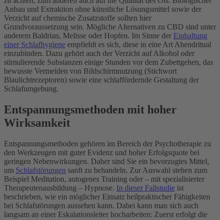
zu achten, zum anderen auch auf die Qualität des Öls. Biologischer
Anbau und Extraktion ohne künstliche Lösungsmittel sowie der
Verzicht auf chemische Zusatzstoffe sollten hier
Grundvoraussetzung sein. Mögliche Alternativen zu CBD sind unter
anderem Baldrian, Melisse oder Hopfen. Im Sinne der
Einhaltung
einer Schlafhygiene
empfiehlt es sich, diese in eine Art Abendritual
einzubinden. Dazu gehört auch der Verzicht auf Alkohol oder
stimulierende Substanzen einige Stunden vor dem Zubettgehen, das
bewusste Vermeiden von Bildschirmnutzung (Stichwort
Blaulichtrezeptoren) sowie eine schlaffördernde Gestaltung der
Schlafumgebung.
Entspannungsmethoden mit hoher
Wirksamkeit
Entspannungsmethoden gehören im Bereich der Psychotherapie zu
den Werkzeugen mit guter Evidenz und hoher Erfolgsquote bei
geringen Nebenwirkungen. Daher sind Sie ein bevorzugtes Mittel,
um
Schlafstörungen
sanft zu behandeln. Zur Auswahl stehen zum
Beispiel Meditation, autogenes Training oder – mit spezialisierter
Therapeutenausbildung – Hypnose.
In dieser Fallstudie
ist
beschrieben, wie ein möglicher Einsatz heilpraktischer Fähigkeiten
bei Schlafstörungen aussehen kann. Dabei kann man sich auch
langsam an einer Eskalationsleiter hocharbeiten: Zuerst erfolgt die