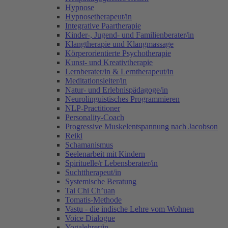
Hypnose
Hypnosetherapeut/in
Integrative Paartherapie
Kinder-, Jugend- und Familienberater/in
Klangtherapie und Klangmassage
Körperorientierte Psychotherapie
Kunst- und Kreativtherapie
Lernberater/in & Lerntherapeut/in
Meditationsleiter/in
Natur- und Erlebnispädagoge/in
Neurolinguistisches Programmieren
NLP-Practitioner
Personality-Coach
Progressive Muskelentspannung nach Jacobson
Reiki
Schamanismus
Seelenarbeit mit Kindern
Spirituelle/r Lebensberater/in
Suchttherapeut/in
Systemische Beratung
Tai Chi Ch’uan
Tomatis-Methode
Vastu - die indische Lehre vom Wohnen
Voice Dialogue
Yogalehrer/in