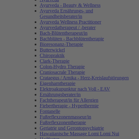
Ayurveda - Beauty & Wellness
Ayurveda Ernährungs- und
Gesundheitsberater/in
Ayurveda Wellness Practitioner
Ayurvedatherapeut / -berater
Bach-Blütentherapeut/in
Bachblüten - Bachblütentherapie
Bioresonanz-Therapie
Butterwickel
Chiropraktik
Clark-Therapie
Colon-Hydro Therapie
Craniosacrale Therapie
Crataegus / Arnika - Herz-Kreislaufstörungen
Eigenharntherapie
Elektroakupunktur nach Voll - EAV
Ernährungsberater/in
Fachtherapeut/in für Allergien
Fiebertherapie - Hyperthermie
Fontanelle
Fußreflexzonenmasseur/in
Fußreflexzonentherapie
Geriatrie und Gerontopsychiatrie
Hawaiianische Massage Lomi Lomi Nui