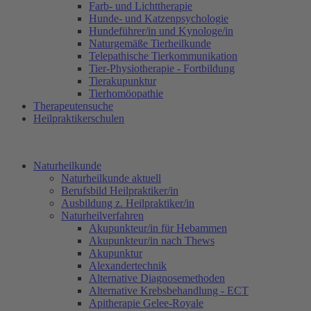
Farb- und Lichttherapie
Hunde- und Katzenpsychologie
Hundeführer/in und Kynologe/in
Naturgemäße Tierheilkunde
Telepathische Tierkommunikation
Tier-Physiotherapie - Fortbildung
Tierakupunktur
Tierhomöopathie
Therapeutensuche
Heilpraktikerschulen
Naturheilkunde
Naturheilkunde aktuell
Berufsbild Heilpraktiker/in
Ausbildung z. Heilpraktiker/in
Naturheilverfahren
Akupunkteur/in für Hebammen
Akupunkteur/in nach Thews
Akupunktur
Alexandertechnik
Alternative Diagnosemethoden
Alternative Krebsbehandlung - ECT
Apitherapie Gelee-Royale