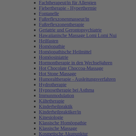
Fachtherapeut/in für Allergien
Fiebertherapie - Hyperthermie
Fontanelle
Fußreflexzonenmasseur/in
Fußreflexzonentherapie
Geriatrie und Gerontopsychiatrie
Hawaiianische Massage Lomi Lomi Nui
Heilfasten
Homöopathie
Homöopathische Heilmittel
Homöosiniatrie
Hormontherapie in den Wechseljahren
Hot Chocolate Choccoa-Massage
Hot Stone Massage
Humoraltherapie - Ausleitungsverfahren
Hydrotherapie
Hypnosetherapie bei Asthma
Immunmodulation
Kältetherapie
Kinderheilpraktik
Kinderheilpraktiker/in
Kinesiologie
Klassische Homöopathie
Klassische Massage
Kosmetische Akupunktur