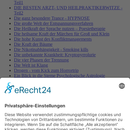
Teil1
DIE BESTEN ARZT- UND HEILPRAKTIKERWITZE -
Teil2
Die ganz besondere Trance - HYPNOSE
Die große Welt der Entspannungsverfahren
Die Heilkraft der Sprache nutzen – Poesietherapie
Die heilsame Kraft der Märchen für Groß und Klein
Die hohe Kunst des Konfliktmanagements
Die Kraft der Bäume
Die Nikotinabhängigkeit - Smoking kills
Die unbekannte Krankheit: Kryptopyrrolurie
Die vier Phasen der Trennung
Die Welt ist Klang
Drogen - vom Kick zum Horrortrip
Ein Blick in die Sterne Psychologische Astrologie
Entspannung für Körper, Geist & Seele - YOGA
ENTSPANNUNG PUR!
Fallbeschreibung aus der Entspannungspraxis – nervöse
Unruhe & Muskelverspannungen
Fallstudie aus der Entspannungspraxis
Fallstudie aus der psychotherapeutischen Praxis - ADHS /
Burnout
Fallstudie aus der psychotherapeutischen Praxis -
Schlafstörungen
Falsches Vorbild!