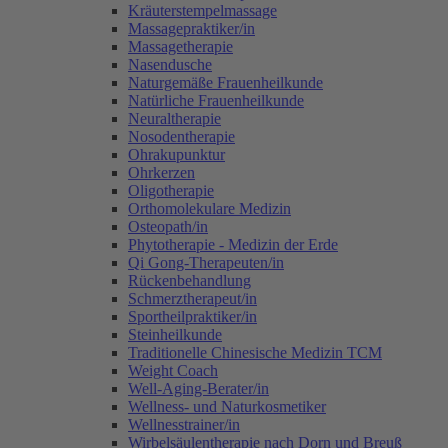
Kräuterstempelmassage
Massagepraktiker/in
Massagetherapie
Nasendusche
Naturgemäße Frauenheilkunde
Natürliche Frauenheilkunde
Neuraltherapie
Nosodentherapie
Ohrakupunktur
Ohrkerzen
Oligotherapie
Orthomolekulare Medizin
Osteopath/in
Phytotherapie - Medizin der Erde
Qi Gong-Therapeuten/in
Rückenbehandlung
Schmerztherapeut/in
Sportheilpraktiker/in
Steinheilkunde
Traditionelle Chinesische Medizin TCM
Weight Coach
Well-Aging-Berater/in
Wellness- und Naturkosmetiker
Wellnesstrainer/in
Wirbelsäulentherapie nach Dorn und Breuß