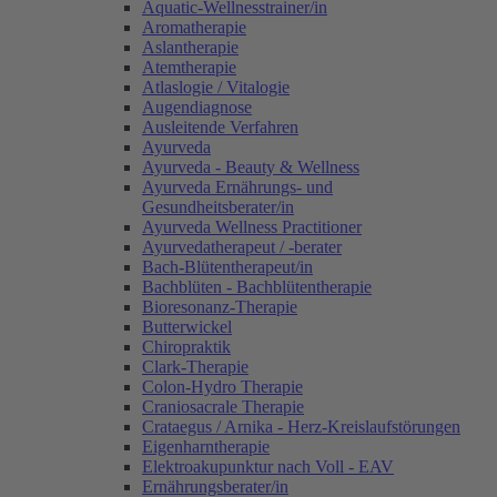
Aquatic-Wellnesstrainer/in
Aromatherapie
Aslantherapie
Atemtherapie
Atlaslogie / Vitalogie
Augendiagnose
Ausleitende Verfahren
Ayurveda
Ayurveda - Beauty & Wellness
Ayurveda Ernährungs- und
Gesundheitsberater/in
Ayurveda Wellness Practitioner
Ayurvedatherapeut / -berater
Bach-Blütentherapeut/in
Bachblüten - Bachblütentherapie
Bioresonanz-Therapie
Butterwickel
Chiropraktik
Clark-Therapie
Colon-Hydro Therapie
Craniosacrale Therapie
Crataegus / Arnika - Herz-Kreislaufstörungen
Eigenharntherapie
Elektroakupunktur nach Voll - EAV
Ernährungsberater/in