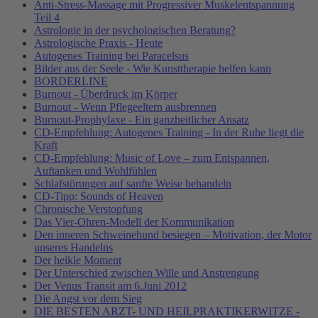
Anti-Stress-Massage mit Progressiver Muskelentspannung
Teil 4
Astrologie in der psychologischen Beratung?
Astrologische Praxis - Heute
Autogenes Training bei Paracelsus
Bilder aus der Seele - Wie Kunsttherapie helfen kann
BORDERLINE
Burnout - Überdruck im Körper
Burnout - Wenn Pflegeeltern ausbrennen
Burnout-Prophylaxe - Ein ganzheitlicher Ansatz
CD-Empfehlung: Autogenes Training - In der Ruhe liegt die
Kraft
CD-Empfehlung: Music of Love – zum Entspannen,
Auftanken und Wohlfühlen
Schlafstörungen auf sanfte Weise behandeln
CD-Tipp: Sounds of Heaven
Chronische Verstopfung
Das Vier-Ohren-Modell der Kommunikation
Den inneren Schweinehund besiegen – Motivation, der Motor
unseres Handelns
Der heikle Moment
Der Unterschied zwischen Wille und Anstrengung
Der Venus Transit am 6.Juni 2012
Die Angst vor dem Sieg
DIE BESTEN ARZT- UND HEILPRAKTIKERWITZE -