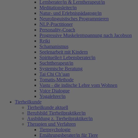
Lernberater/in & Lerntherapeut/in
Meditationsleiter/in
Natur- und Erlebnispädagoge/in
Neurolinguistisches Programmieren
NLP-Practitioner
Personality-Coach
Progressive Muskelentspannung nach Jacobson
Reiki
Schamanismus
Seelenarbeit mit Kindern
Spirituelle/r Lebensberater/in
Suchttherapeut/in
Systemische Beratung
Tai Chi Ch’uan
Tomatis-Methode
Vastu - die indische Lehre vom Wohnen
Voice Dialogue
Yogalehrer/in
Tierheilkunde
Tierheilkunde aktuell
Berufsbild Tierheilpraktiker/in
Ausbildung z. Tierheilpraktiker/in
Therapien und Verfahren
Tierpsychologie
Ernährungsberater/in für Tiere