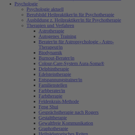
Psychologie
Psychologie aktuell
Berufsbild Heilpraktiker/in für Psychotherapie
Ausbildung z. Heilpraktiker/in für Psychotherapie
Therapien und Verfahren
Astrotherapie
Autogenes Training
Berater/in für Astropsychologie - Astro-
Therapeut/in
Biodynamik
Burnout-Berater/in
Colour-Care-System Aura-Soma®
Delphintherapie
Edelsteintherapie
Entspannungstrainer/in
Familienstellen
Farbberater/in
Farbtherapie
Feldenkrais-Methode
Feng Shui
Gesprächstherapie nach Rogers
Gestalttherapie
Gewaltfreie Kommunikation
Graphotherapie
Heilpädagogisches Reiten