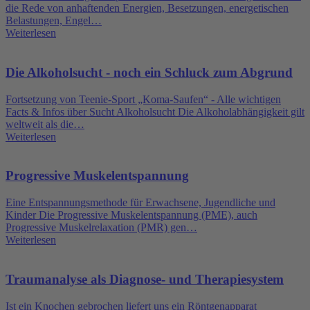
die Rede von anhaftenden Energien, Besetzungen, energetischen
Belastungen, Engel…
Weiterlesen
Die Alkoholsucht - noch ein Schluck zum Abgrund
Fortsetzung von Teenie-Sport „Koma-Saufen“ - Alle wichtigen
Facts & Infos über Sucht Alkoholsucht Die Alkoholabhängigkeit gilt
weltweit als die…
Weiterlesen
Progressive Muskelentspannung
Eine Entspannungsmethode für Erwachsene, Jugendliche und
Kinder Die Progressive Muskelentspannung (PME), auch
Progressive Muskelrelaxation (PMR) gen…
Weiterlesen
Traumanalyse als Diagnose- und Therapiesystem
Ist ein Knochen gebrochen liefert uns ein Röntgenapparat