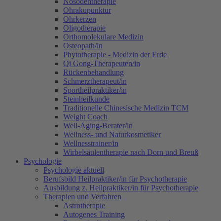
Nosodentherapie
Ohrakupunktur
Ohrkerzen
Oligotherapie
Orthomolekulare Medizin
Osteopath/in
Phytotherapie - Medizin der Erde
Qi Gong-Therapeuten/in
Rückenbehandlung
Schmerztherapeut/in
Sportheilpraktiker/in
Steinheilkunde
Traditionelle Chinesische Medizin TCM
Weight Coach
Well-Aging-Berater/in
Wellness- und Naturkosmetiker
Wellnesstrainer/in
Wirbelsäulentherapie nach Dorn und Breuß
Psychologie
Psychologie aktuell
Berufsbild Heilpraktiker/in für Psychotherapie
Ausbildung z. Heilpraktiker/in für Psychotherapie
Therapien und Verfahren
Astrotherapie
Autogenes Training