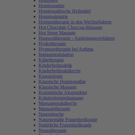
Heilfasten
Homöopathie
Homöopathische Heilmittel
Homöosiniatrie
Hormontherapie in den Wechseljahren
Hot Chocolate Choccoa-Massage
Hot Stone Massage
Humoraltherapie - Ausleitungsverfahren
Hydrotherapie
Hypnosetherapie bei Asthma
Immunmodulation
Kältetherapie
Kinderheilpraktik
Kinderheilpraktiker/in
Kinesiologie
Klassische Homöopathie
Klassische Massage
Kosmetische Akupunktur
Kräuterstempelmassage
Massagepraktiker/in
Massagetherapie
Nasendusche
Naturgemäße Frauenheilkunde
Natürliche Frauenheilkunde
Neuraltherapie