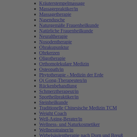
Kräuterstempelmassage
Massagepraktiker/in
Massagetherapie
Nasendusche
Naturgemäße Frauenheilkunde
Natürliche Frauenheilkunde
Neuraltherapie
Nosodentherapie
Ohrakupunktur
Ohrkerzen
Oligotherapie
Orthomolekulare Medizin
Osteopath/in
Phytotherapie - Medizin der Erde
Qi Gong-Therapeuten/in
Rückenbehandlung
Schmerztherapeut/in
Sportheilpraktiker/in
Steinheilkunde
Traditionelle Chinesische Medizin TCM
Weight Coach
Well-Aging-Berater/in
Wellness- und Naturkosmetiker
Wellnesstrainer/in
Wirbelsäulentherapie nach Dorn und Breuß