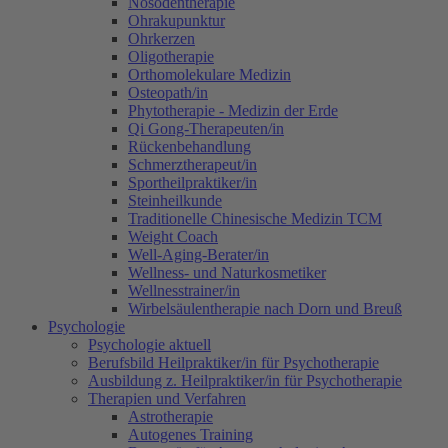
Nosodentherapie
Ohrakupunktur
Ohrkerzen
Oligotherapie
Orthomolekulare Medizin
Osteopath/in
Phytotherapie - Medizin der Erde
Qi Gong-Therapeuten/in
Rückenbehandlung
Schmerztherapeut/in
Sportheilpraktiker/in
Steinheilkunde
Traditionelle Chinesische Medizin TCM
Weight Coach
Well-Aging-Berater/in
Wellness- und Naturkosmetiker
Wellnesstrainer/in
Wirbelsäulentherapie nach Dorn und Breuß
Psychologie
Psychologie aktuell
Berufsbild Heilpraktiker/in für Psychotherapie
Ausbildung z. Heilpraktiker/in für Psychotherapie
Therapien und Verfahren
Astrotherapie
Autogenes Training