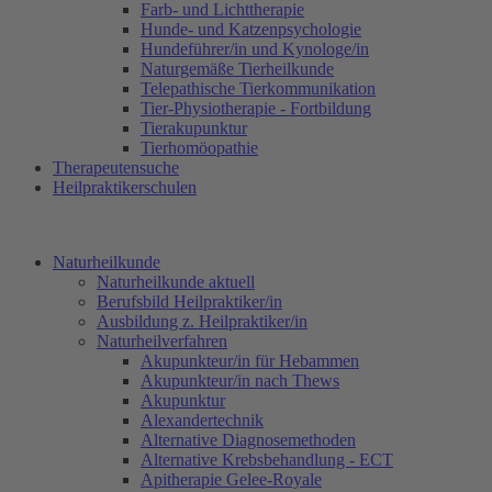
Farb- und Lichttherapie
Hunde- und Katzenpsychologie
Hundeführer/in und Kynologe/in
Naturgemäße Tierheilkunde
Telepathische Tierkommunikation
Tier-Physiotherapie - Fortbildung
Tierakupunktur
Tierhomöopathie
Therapeutensuche
Heilpraktikerschulen
Naturheilkunde
Naturheilkunde aktuell
Berufsbild Heilpraktiker/in
Ausbildung z. Heilpraktiker/in
Naturheilverfahren
Akupunkteur/in für Hebammen
Akupunkteur/in nach Thews
Akupunktur
Alexandertechnik
Alternative Diagnosemethoden
Alternative Krebsbehandlung - ECT
Apitherapie Gelee-Royale