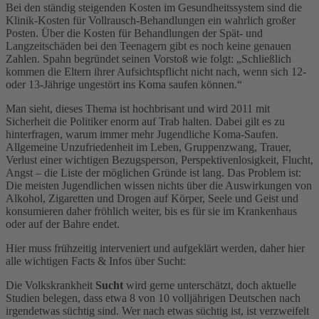
Bei den ständig steigenden Kosten im Gesundheitssystem sind die
Klinik-Kosten für Vollrausch-Behandlungen ein wahrlich großer
Posten. Über die Kosten für Behandlungen der Spät- und
Langzeitschäden bei den Teenagern gibt es noch keine genauen
Zahlen. Spahn begründet seinen Vorstoß wie folgt: „Schließlich
kommen die Eltern ihrer Aufsichtspflicht nicht nach, wenn sich 12-
oder 13-Jährige ungestört ins Koma saufen können.“
Man sieht, dieses Thema ist hochbrisant und wird 2011 mit
Sicherheit die Politiker enorm auf Trab halten. Dabei gilt es zu
hinterfragen, warum immer mehr Jugendliche Koma-Saufen.
Allgemeine Unzufriedenheit im Leben, Gruppenzwang, Trauer,
Verlust einer wichtigen Bezugsperson, Perspektivenlosigkeit, Flucht,
Angst – die Liste der möglichen Gründe ist lang. Das Problem ist:
Die meisten Jugendlichen wissen nichts über die Auswirkungen von
Alkohol, Zigaretten und Drogen auf Körper, Seele und Geist und
konsumieren daher fröhlich weiter, bis es für sie im Krankenhaus
oder auf der Bahre endet.
Hier muss frühzeitig interveniert und aufgeklärt werden, daher hier
alle wichtigen Facts & Infos über Sucht:
Die Volkskrankheit
Sucht
wird gerne unterschätzt, doch aktuelle
Studien belegen, dass etwa 8 von 10 volljährigen Deutschen nach
irgendetwas süchtig sind. Wer nach etwas süchtig ist, ist verzweifelt