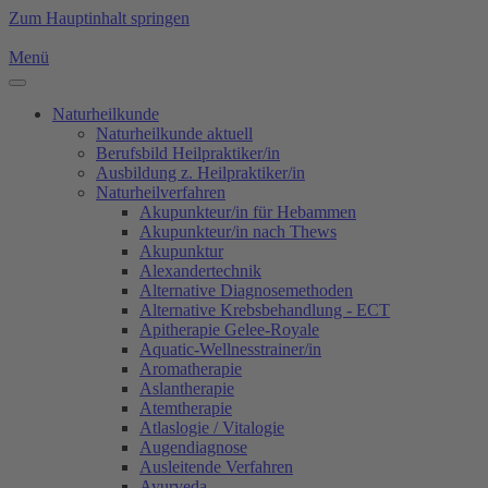
Zum Hauptinhalt springen
Menü
Naturheilkunde
Naturheilkunde aktuell
Berufsbild Heilpraktiker/in
Ausbildung z. Heilpraktiker/in
Naturheilverfahren
Akupunkteur/in für Hebammen
Akupunkteur/in nach Thews
Akupunktur
Alexandertechnik
Alternative Diagnosemethoden
Alternative Krebsbehandlung - ECT
Apitherapie Gelee-Royale
Aquatic-Wellnesstrainer/in
Aromatherapie
Aslantherapie
Atemtherapie
Atlaslogie / Vitalogie
Augendiagnose
Ausleitende Verfahren
Ayurveda