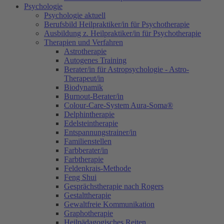
Psychologie
Psychologie aktuell
Berufsbild Heilpraktiker/in für Psychotherapie
Ausbildung z. Heilpraktiker/in für Psychotherapie
Therapien und Verfahren
Astrotherapie
Autogenes Training
Berater/in für Astropsychologie - Astro-
Therapeut/in
Biodynamik
Burnout-Berater/in
Colour-Care-System Aura-Soma®
Delphintherapie
Edelsteintherapie
Entspannungstrainer/in
Familienstellen
Farbberater/in
Farbtherapie
Feldenkrais-Methode
Feng Shui
Gesprächstherapie nach Rogers
Gestalttherapie
Gewaltfreie Kommunikation
Graphotherapie
Heilpädagogisches Reiten