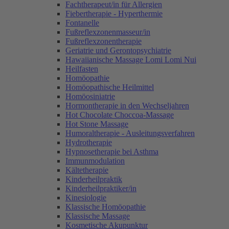
Fachtherapeut/in für Allergien
Fiebertherapie - Hyperthermie
Fontanelle
Fußreflexzonenmasseur/in
Fußreflexzonentherapie
Geriatrie und Gerontopsychiatrie
Hawaiianische Massage Lomi Lomi Nui
Heilfasten
Homöopathie
Homöopathische Heilmittel
Homöosiniatrie
Hormontherapie in den Wechseljahren
Hot Chocolate Choccoa-Massage
Hot Stone Massage
Humoraltherapie - Ausleitungsverfahren
Hydrotherapie
Hypnosetherapie bei Asthma
Immunmodulation
Kältetherapie
Kinderheilpraktik
Kinderheilpraktiker/in
Kinesiologie
Klassische Homöopathie
Klassische Massage
Kosmetische Akupunktur