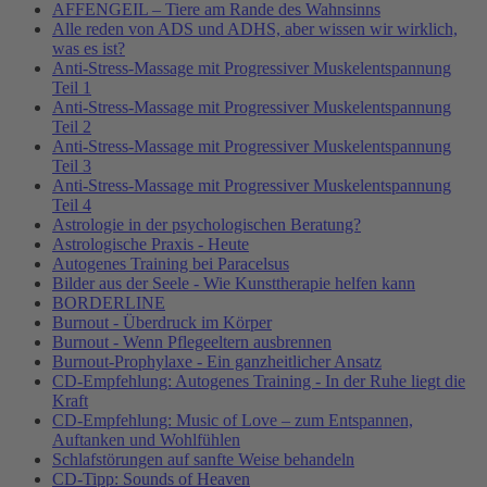
AFFENGEIL – Tiere am Rande des Wahnsinns
Alle reden von ADS und ADHS, aber wissen wir wirklich,
was es ist?
Anti-Stress-Massage mit Progressiver Muskelentspannung
Teil 1
Anti-Stress-Massage mit Progressiver Muskelentspannung
Teil 2
Anti-Stress-Massage mit Progressiver Muskelentspannung
Teil 3
Anti-Stress-Massage mit Progressiver Muskelentspannung
Teil 4
Astrologie in der psychologischen Beratung?
Astrologische Praxis - Heute
Autogenes Training bei Paracelsus
Bilder aus der Seele - Wie Kunsttherapie helfen kann
BORDERLINE
Burnout - Überdruck im Körper
Burnout - Wenn Pflegeeltern ausbrennen
Burnout-Prophylaxe - Ein ganzheitlicher Ansatz
CD-Empfehlung: Autogenes Training - In der Ruhe liegt die
Kraft
CD-Empfehlung: Music of Love – zum Entspannen,
Auftanken und Wohlfühlen
Schlafstörungen auf sanfte Weise behandeln
CD-Tipp: Sounds of Heaven