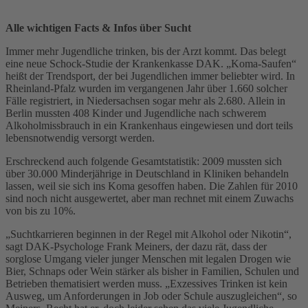
Alle wichtigen Facts & Infos über Sucht
Immer mehr Jugendliche trinken, bis der Arzt kommt. Das belegt
eine neue Schock-Studie der Krankenkasse DAK. „Koma-Saufen“
heißt der Trendsport, der bei Jugendlichen immer beliebter wird. In
Rheinland-Pfalz wurden im vergangenen Jahr über 1.660 solcher
Fälle registriert, in Niedersachsen sogar mehr als 2.680. Allein in
Berlin mussten 408 Kinder und Jugendliche nach schwerem
Alkoholmissbrauch in ein Krankenhaus eingewiesen und dort teils
lebensnotwendig versorgt werden.
Erschreckend auch folgende Gesamtstatistik: 2009 mussten sich
über 30.000 Minderjährige in Deutschland in Kliniken behandeln
lassen, weil sie sich ins Koma gesoffen haben. Die Zahlen für 2010
sind noch nicht ausgewertet, aber man rechnet mit einem Zuwachs
von bis zu 10%.
„Suchtkarrieren beginnen in der Regel mit Alkohol oder Nikotin“,
sagt DAK-Psychologe Frank Meiners, der dazu rät, dass der
sorglose Umgang vieler junger Menschen mit legalen Drogen wie
Bier, Schnaps oder Wein stärker als bisher in Familien, Schulen und
Betrieben thematisiert werden muss. „Exzessives Trinken ist kein
Ausweg, um Anforderungen in Job oder Schule auszugleichen“, so