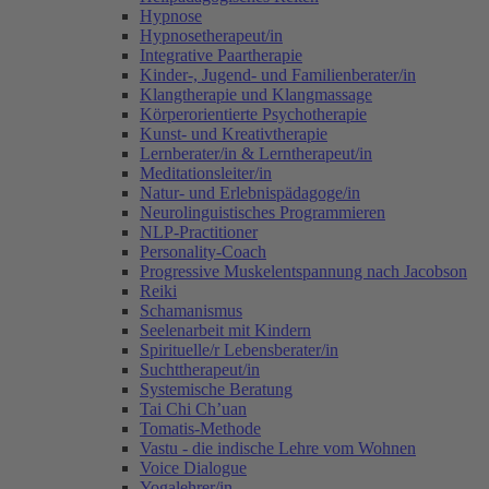
Hypnose
Hypnosetherapeut/in
Integrative Paartherapie
Kinder-, Jugend- und Familienberater/in
Klangtherapie und Klangmassage
Körperorientierte Psychotherapie
Kunst- und Kreativtherapie
Lernberater/in & Lerntherapeut/in
Meditationsleiter/in
Natur- und Erlebnispädagoge/in
Neurolinguistisches Programmieren
NLP-Practitioner
Personality-Coach
Progressive Muskelentspannung nach Jacobson
Reiki
Schamanismus
Seelenarbeit mit Kindern
Spirituelle/r Lebensberater/in
Suchttherapeut/in
Systemische Beratung
Tai Chi Ch’uan
Tomatis-Methode
Vastu - die indische Lehre vom Wohnen
Voice Dialogue
Yogalehrer/in