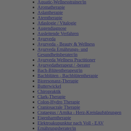
Aquatic-Wellnesstrainer/in
Aromatherapie
Aslantherapie
Atemtherapie
Atlaslogie / Vitalogie
Augendiagnose
Ausleitende Verfahren
Ayurveda
Ayurveda - Beauty & Wellness
Ayurveda Ernährungs- und
Gesundheitsberater/in
Ayurveda Wellness Practitioner
Ayurvedatherapeut / -berater
Bach-Blütentherapeut/in
Bachblüten - Bachblütentherapie
Bioresonanz-Therapie
Butterwickel
Chiropraktik
Clark-Therapie
Colon-Hydro Therapie
Craniosacrale Therapie
Crataegus / Arnika - Herz-Kreislaufstörungen
Eigenharntherapie
Elektroakupunktur nach Voll - EAV
Ernährungsberater/in