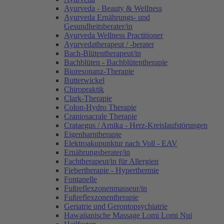
Ayurveda - Beauty & Wellness
Ayurveda Ernährungs- und
Gesundheitsberater/in
Ayurveda Wellness Practitioner
Ayurvedatherapeut / -berater
Bach-Blütentherapeut/in
Bachblüten - Bachblütentherapie
Bioresonanz-Therapie
Butterwickel
Chiropraktik
Clark-Therapie
Colon-Hydro Therapie
Craniosacrale Therapie
Crataegus / Arnika - Herz-Kreislaufstörungen
Eigenharntherapie
Elektroakupunktur nach Voll - EAV
Ernährungsberater/in
Fachtherapeut/in für Allergien
Fiebertherapie - Hyperthermie
Fontanelle
Fußreflexzonenmasseur/in
Fußreflexzonentherapie
Geriatrie und Gerontopsychiatrie
Hawaiianische Massage Lomi Lomi Nui