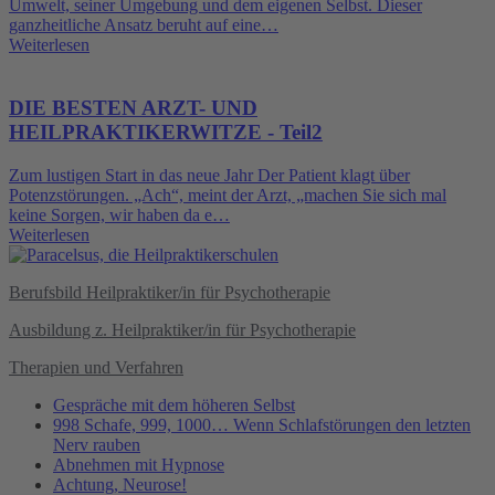
Umwelt, seiner Umgebung und dem eigenen Selbst. Dieser
ganzheitliche Ansatz beruht auf eine…
Weiterlesen
DIE BESTEN ARZT- UND
HEILPRAKTIKERWITZE - Teil2
Zum lustigen Start in das neue Jahr Der Patient klagt über
Potenzstörungen. „Ach“, meint der Arzt, „machen Sie sich mal
keine Sorgen, wir haben da e…
Weiterlesen
Berufsbild Heilpraktiker/in für Psychotherapie
Ausbildung z. Heilpraktiker/in für Psychotherapie
Therapien und Verfahren
Gespräche mit dem höheren Selbst
998 Schafe, 999, 1000… Wenn Schlafstörungen den letzten
Nerv rauben
Abnehmen mit Hypnose
Achtung, Neurose!