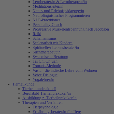
Lernberater/in & Lerntherapeut/in
Meditationsleiter/in
Natur- und Erlebnispädagoge/in
Neurolinguistisches Programmieren
NLP-Practitioner
Personality-Coach
Progressive Muskelentspannung nach Jacobson
Reiki
Schamanismus
Seelenarbeit mit Kindern
Spirituelle/r Lebensberater/in
Suchttherapeut/in
Systemische Beratung
Tai Chi Ch’uan
Tomatis-Methode
Vastu - die indische Lehre vom Wohnen
Voice Dialogue
Yogalehrer/in
Tierheilkunde
Tierheilkunde aktuell
Berufsbild Tierheilpraktiker/in
Ausbildung z. Tierheilpraktiker/in
Therapien und Verfahren
Tierpsychologie
Ernährungsberater/in für Tiere