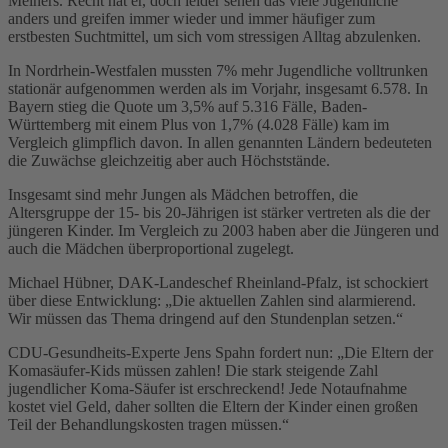
Meiners. Recht hat er, doch leider sehen das viele Jugendliche
anders und greifen immer wieder und immer häufiger zum
erstbesten Suchtmittel, um sich vom stressigen Alltag abzulenken.
In Nordrhein-Westfalen mussten 7% mehr Jugendliche volltrunken
stationär aufgenommen werden als im Vorjahr, insgesamt 6.578. In
Bayern stieg die Quote um 3,5% auf 5.316 Fälle, Baden-
Württemberg mit einem Plus von 1,7% (4.028 Fälle) kam im
Vergleich glimpflich davon. In allen genannten Ländern bedeuteten
die Zuwächse gleichzeitig aber auch Höchststände.
Insgesamt sind mehr Jungen als Mädchen betroffen, die
Altersgruppe der 15- bis 20-Jährigen ist stärker vertreten als die der
jüngeren Kinder. Im Vergleich zu 2003 haben aber die Jüngeren und
auch die Mädchen überproportional zugelegt.
Michael Hübner, DAK-Landeschef Rheinland-Pfalz, ist schockiert
über diese Entwicklung: „Die aktuellen Zahlen sind alarmierend.
Wir müssen das Thema dringend auf den Stundenplan setzen.“
CDU-Gesundheits-Experte Jens Spahn fordert nun: „Die Eltern der
Komasäufer-Kids müssen zahlen! Die stark steigende Zahl
jugendlicher Koma-Säufer ist erschreckend! Jede Notaufnahme
kostet viel Geld, daher sollten die Eltern der Kinder einen großen
Teil der Behandlungskosten tragen müssen.“