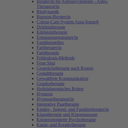
Berater/in für Astropsychologie - Astro-
Therapeut/in
Biodynamik
Burnout-Berater/in
Colour-Care-System Aura-Soma®
Delphintherapie
Edelsteintherapie
Entspannungstrainer/in
Familienstellen
Farbberater/in
Farbtherapie
Feldenkrais-Methode
Feng Shui
Gesprächstherapie nach Rogers
Gestalttherapie
Gewaltfreie Kommunikation
Graphotherapie
Heilpädagogisches Reiten
Hypnose
Hypnosetherapeut/in
Integrative Paartherapie
Kinder-, Jugend- und Familienberater/in
Klangtherapie und Klangmassage
Körperorientierte Psychotherapie
Kunst- und Kreativtherapie