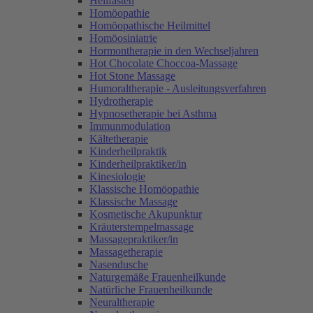
Heilfasten
Homöopathie
Homöopathische Heilmittel
Homöosiniatrie
Hormontherapie in den Wechseljahren
Hot Chocolate Choccoa-Massage
Hot Stone Massage
Humoraltherapie - Ausleitungsverfahren
Hydrotherapie
Hypnosetherapie bei Asthma
Immunmodulation
Kältetherapie
Kinderheilpraktik
Kinderheilpraktiker/in
Kinesiologie
Klassische Homöopathie
Klassische Massage
Kosmetische Akupunktur
Kräuterstempelmassage
Massagepraktiker/in
Massagetherapie
Nasendusche
Naturgemäße Frauenheilkunde
Natürliche Frauenheilkunde
Neuraltherapie