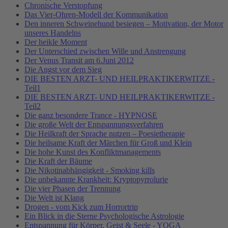
Chronische Verstopfung
Das Vier-Ohren-Modell der Kommunikation
Den inneren Schweinehund besiegen – Motivation, der Motor
unseres Handelns
Der heikle Moment
Der Unterschied zwischen Wille und Anstrengung
Der Venus Transit am 6.Juni 2012
Die Angst vor dem Sieg
DIE BESTEN ARZT- UND HEILPRAKTIKERWITZE -
Teil1
DIE BESTEN ARZT- UND HEILPRAKTIKERWITZE -
Teil2
Die ganz besondere Trance - HYPNOSE
Die große Welt der Entspannungsverfahren
Die Heilkraft der Sprache nutzen – Poesietherapie
Die heilsame Kraft der Märchen für Groß und Klein
Die hohe Kunst des Konfliktmanagements
Die Kraft der Bäume
Die Nikotinabhängigkeit - Smoking kills
Die unbekannte Krankheit: Kryptopyrrolurie
Die vier Phasen der Trennung
Die Welt ist Klang
Drogen - vom Kick zum Horrortrip
Ein Blick in die Sterne Psychologische Astrologie
Entspannung für Körper, Geist & Seele - YOGA