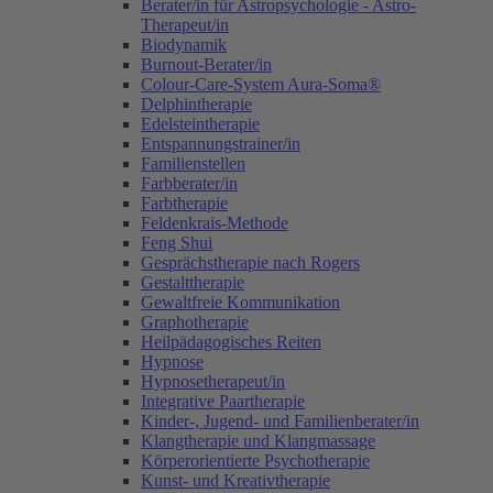
Berater/in für Astropsychologie - Astro-
Therapeut/in
Biodynamik
Burnout-Berater/in
Colour-Care-System Aura-Soma®
Delphintherapie
Edelsteintherapie
Entspannungstrainer/in
Familienstellen
Farbberater/in
Farbtherapie
Feldenkrais-Methode
Feng Shui
Gesprächstherapie nach Rogers
Gestalttherapie
Gewaltfreie Kommunikation
Graphotherapie
Heilpädagogisches Reiten
Hypnose
Hypnosetherapeut/in
Integrative Paartherapie
Kinder-, Jugend- und Familienberater/in
Klangtherapie und Klangmassage
Körperorientierte Psychotherapie
Kunst- und Kreativtherapie