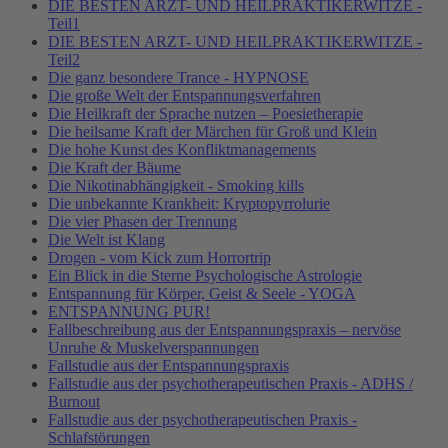
DIE BESTEN ARZT- UND HEILPRAKTIKERWITZE -
Teil1
DIE BESTEN ARZT- UND HEILPRAKTIKERWITZE -
Teil2
Die ganz besondere Trance - HYPNOSE
Die große Welt der Entspannungsverfahren
Die Heilkraft der Sprache nutzen – Poesietherapie
Die heilsame Kraft der Märchen für Groß und Klein
Die hohe Kunst des Konfliktmanagements
Die Kraft der Bäume
Die Nikotinabhängigkeit - Smoking kills
Die unbekannte Krankheit: Kryptopyrrolurie
Die vier Phasen der Trennung
Die Welt ist Klang
Drogen - vom Kick zum Horrortrip
Ein Blick in die Sterne Psychologische Astrologie
Entspannung für Körper, Geist & Seele - YOGA
ENTSPANNUNG PUR!
Fallbeschreibung aus der Entspannungspraxis – nervöse
Unruhe & Muskelverspannungen
Fallstudie aus der Entspannungspraxis
Fallstudie aus der psychotherapeutischen Praxis - ADHS /
Burnout
Fallstudie aus der psychotherapeutischen Praxis -
Schlafstörungen