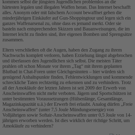
kommen selbst die jüngsten Jugendlichen problemlos an die
härtesten legalen und illegalen Waffen heran. Das Internet beschafft
alles. Anonym oder mit falschem Account bewaffnet gehen die
minderjährigen Einkäufer auf Gun-Shoppingtour und legen sich ein
ganzes Waffenarsenal zu, ohne dass es jemand merkt. Oder sie
basteln nach entsprechenden Skizzen und Bauanweisungen, die im
Internet leicht zu finden sind, ihre eigenen Bomben und Sprengsätze
zusammen.
Eltern verschließen oft die Augen, haben den Zugang zu ihrem
Nachwuchs komplett verloren, haben Erziehung längst abgebrochen
und überlassen den Jugendlichen sich selbst. Die meisten Täter
prahlen oft schon Monate vor ihrem „Tag“ mit ihrem geplanten
Blutbad in Chat-Foren unter Gleichgesinnten – hier würden sich
genügend Anhaltspunkte finden, Fehlentwicklungen und kommende
schreckliche Taten rechtzeitig zu erkennen und zu verhindern. Trotz
all der Amokläufe der letzten Jahren ist seit 2009 der Erwerb von
Anscheinswaffen nicht mehr verboten. Jägern und Sportschützen ist
unter bestimmten Voraussetzungen (Hülsenlänge, Gesamtlänge,
Magazinkapazität u.ä.) der Erwerb frei erlaubt. Analog dürfen „Freie
Anscheinswaffen“ (unter 7,5 Joule Mündungsenergie) von
Volljährigen sowie Softair-Anscheinswaffen unter 0,5 Joule von 14-
jährigen erworben werden. Ist dies wirklich der richtige Schritt, um
Amokläufe zu verhindern?