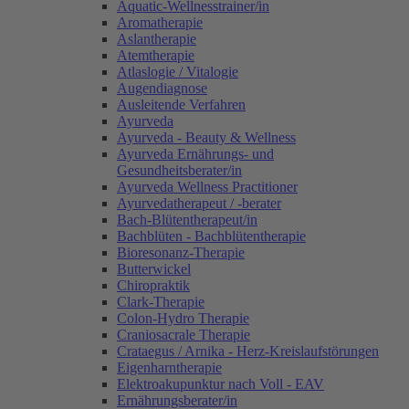
Aquatic-Wellnesstrainer/in
Aromatherapie
Aslantherapie
Atemtherapie
Atlaslogie / Vitalogie
Augendiagnose
Ausleitende Verfahren
Ayurveda
Ayurveda - Beauty & Wellness
Ayurveda Ernährungs- und
Gesundheitsberater/in
Ayurveda Wellness Practitioner
Ayurvedatherapeut / -berater
Bach-Blütentherapeut/in
Bachblüten - Bachblütentherapie
Bioresonanz-Therapie
Butterwickel
Chiropraktik
Clark-Therapie
Colon-Hydro Therapie
Craniosacrale Therapie
Crataegus / Arnika - Herz-Kreislaufstörungen
Eigenharntherapie
Elektroakupunktur nach Voll - EAV
Ernährungsberater/in