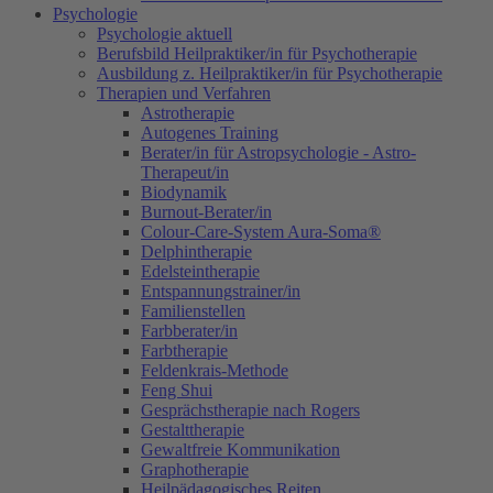
Psychologie
Psychologie aktuell
Berufsbild Heilpraktiker/in für Psychotherapie
Ausbildung z. Heilpraktiker/in für Psychotherapie
Therapien und Verfahren
Astrotherapie
Autogenes Training
Berater/in für Astropsychologie - Astro-
Therapeut/in
Biodynamik
Burnout-Berater/in
Colour-Care-System Aura-Soma®
Delphintherapie
Edelsteintherapie
Entspannungstrainer/in
Familienstellen
Farbberater/in
Farbtherapie
Feldenkrais-Methode
Feng Shui
Gesprächstherapie nach Rogers
Gestalttherapie
Gewaltfreie Kommunikation
Graphotherapie
Heilpädagogisches Reiten