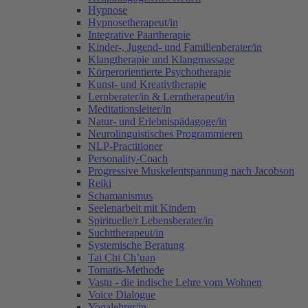
Hypnose
Hypnosetherapeut/in
Integrative Paartherapie
Kinder-, Jugend- und Familienberater/in
Klangtherapie und Klangmassage
Körperorientierte Psychotherapie
Kunst- und Kreativtherapie
Lernberater/in & Lerntherapeut/in
Meditationsleiter/in
Natur- und Erlebnispädagoge/in
Neurolinguistisches Programmieren
NLP-Practitioner
Personality-Coach
Progressive Muskelentspannung nach Jacobson
Reiki
Schamanismus
Seelenarbeit mit Kindern
Spirituelle/r Lebensberater/in
Suchttherapeut/in
Systemische Beratung
Tai Chi Ch’uan
Tomatis-Methode
Vastu - die indische Lehre vom Wohnen
Voice Dialogue
Yogalehrer/in