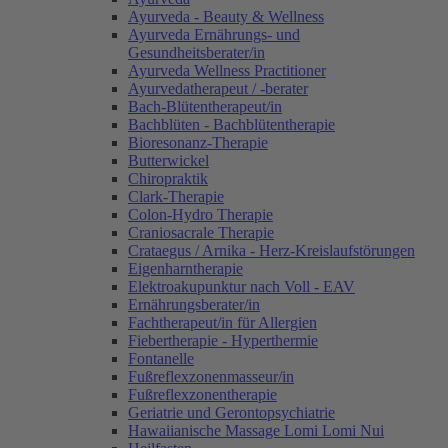
Ayurveda - Beauty & Wellness
Ayurveda Ernährungs- und
Gesundheitsberater/in
Ayurveda Wellness Practitioner
Ayurvedatherapeut / -berater
Bach-Blütentherapeut/in
Bachblüten - Bachblütentherapie
Bioresonanz-Therapie
Butterwickel
Chiropraktik
Clark-Therapie
Colon-Hydro Therapie
Craniosacrale Therapie
Crataegus / Arnika - Herz-Kreislaufstörungen
Eigenharntherapie
Elektroakupunktur nach Voll - EAV
Ernährungsberater/in
Fachtherapeut/in für Allergien
Fiebertherapie - Hyperthermie
Fontanelle
Fußreflexzonenmasseur/in
Fußreflexzonentherapie
Geriatrie und Gerontopsychiatrie
Hawaiianische Massage Lomi Lomi Nui