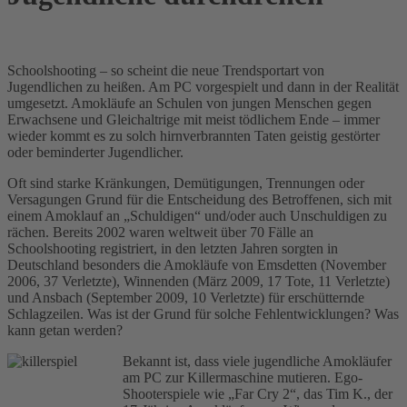
Schoolshooting – so scheint die neue Trendsportart von
Jugendlichen zu heißen. Am PC vorgespielt und dann in der Realität
umgesetzt. Amokläufe an Schulen von jungen Menschen gegen
Erwachsene und Gleichaltrige mit meist tödlichem Ende – immer
wieder kommt es zu solch hirnverbrannten Taten geistig gestörter
oder beminderter Jugendlicher.
Oft sind starke Kränkungen, Demütigungen, Trennungen oder
Versagungen Grund für die Entscheidung des Betroffenen, sich mit
einem Amoklauf an „Schuldigen“ und/oder auch Unschuldigen zu
rächen. Bereits 2002 waren weltweit über 70 Fälle an
Schoolshooting registriert, in den letzten Jahren sorgten in
Deutschland besonders die Amokläufe von Emsdetten (November
2006, 37 Verletzte), Winnenden (März 2009, 17 Tote, 11 Verletzte)
und Ansbach (September 2009, 10 Verletzte) für erschütternde
Schlagzeilen. Was ist der Grund für solche Fehlentwicklungen? Was
kann getan werden?
Bekannt ist, dass viele jugendliche Amokläufer
am PC zur Killermaschine mutieren. Ego-
Shooterspiele wie „Far Cry 2“, das Tim K., der