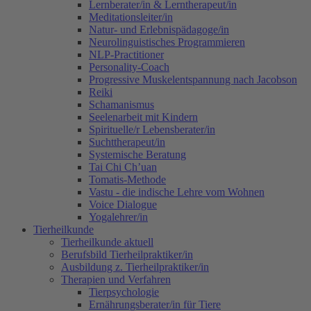
Lernberater/in & Lerntherapeut/in
Meditationsleiter/in
Natur- und Erlebnispädagoge/in
Neurolinguistisches Programmieren
NLP-Practitioner
Personality-Coach
Progressive Muskelentspannung nach Jacobson
Reiki
Schamanismus
Seelenarbeit mit Kindern
Spirituelle/r Lebensberater/in
Suchttherapeut/in
Systemische Beratung
Tai Chi Ch’uan
Tomatis-Methode
Vastu - die indische Lehre vom Wohnen
Voice Dialogue
Yogalehrer/in
Tierheilkunde
Tierheilkunde aktuell
Berufsbild Tierheilpraktiker/in
Ausbildung z. Tierheilpraktiker/in
Therapien und Verfahren
Tierpsychologie
Ernährungsberater/in für Tiere