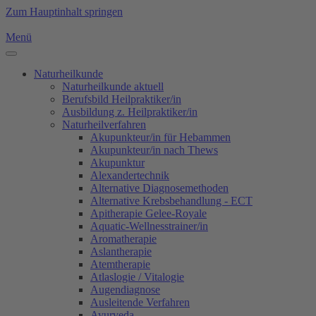
Zum Hauptinhalt springen
Menü
Naturheilkunde
Naturheilkunde aktuell
Berufsbild Heilpraktiker/in
Ausbildung z. Heilpraktiker/in
Naturheilverfahren
Akupunkteur/in für Hebammen
Akupunkteur/in nach Thews
Akupunktur
Alexandertechnik
Alternative Diagnosemethoden
Alternative Krebsbehandlung - ECT
Apitherapie Gelee-Royale
Aquatic-Wellnesstrainer/in
Aromatherapie
Aslantherapie
Atemtherapie
Atlaslogie / Vitalogie
Augendiagnose
Ausleitende Verfahren
Ayurveda