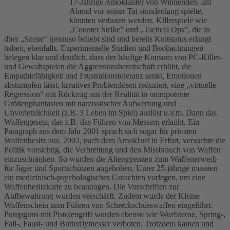
17-Jährige Amokläufer von Winnenden, am
Abend vor seiner Tat stundenlang spielte,
könnten verboten werden. Killerspiele wie
„Counter Strike” und „Tactical Ops”, die in
dber „Szene“ genauso beliebt sind und bereits Kultstatus erlangt
haben, ebenfalls. Experimentelle Studien und Beobachtungen
belegen klar und deutlich, dass der häufige Konsum von PC-Killer-
und Gewaltspielen die Aggressionsbereitschaft erhöht, die
Empathiefähigkeit und Frustrationstoleranz senkt, Emotionen
abstumpfen lässt, kreatives Problemlösen reduziert, eine „virtuelle
Regression“ mit Rückzug aus der Realität in omnipotente
Größenphantasien mit narzisstischer Aufwertung und
Unverletzlichkeit (z.B. 3 Leben im Spiel) auslöst u.v.m. Dann das
Waffengesetz, das z.B. das Führen von Messern erlaubt. Ein
Paragraph aus dem Jahr 2001 sprach sich sogar für privaten
Waffenbesitz aus. 2002, nach dem Amoklauf in Erfurt, versuchte die
Politik vorsichtig, die Verbreitung und den Missbrauch von Waffen
einzuschränken. So wurden die Altersgrenzen zum Waffenerwerb
für Jäger und Sportschützen angehoben. Unter 25-jährige mussten
ein medizinisch-psychologisches Gutachten vorlegen, um eine
Waffenbesitzkarte zu beantragen. Die Vorschriften zur
Aufbewahrung wurden verschärft. Zudem wurde der Kleine
Waffenschein zum Führen von Schreckschusswaffen eingeführt.
Pumpguns mit Pistolengriff wurden ebenso wie Wurfsterne, Spring-,
Fall-, Faust- und Butterflymesser verboten. Trotzdem kamen und