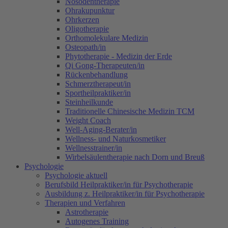
Nosodentherapie
Ohrakupunktur
Ohrkerzen
Oligotherapie
Orthomolekulare Medizin
Osteopath/in
Phytotherapie - Medizin der Erde
Qi Gong-Therapeuten/in
Rückenbehandlung
Schmerztherapeut/in
Sportheilpraktiker/in
Steinheilkunde
Traditionelle Chinesische Medizin TCM
Weight Coach
Well-Aging-Berater/in
Wellness- und Naturkosmetiker
Wellnesstrainer/in
Wirbelsäulentherapie nach Dorn und Breuß
Psychologie
Psychologie aktuell
Berufsbild Heilpraktiker/in für Psychotherapie
Ausbildung z. Heilpraktiker/in für Psychotherapie
Therapien und Verfahren
Astrotherapie
Autogenes Training