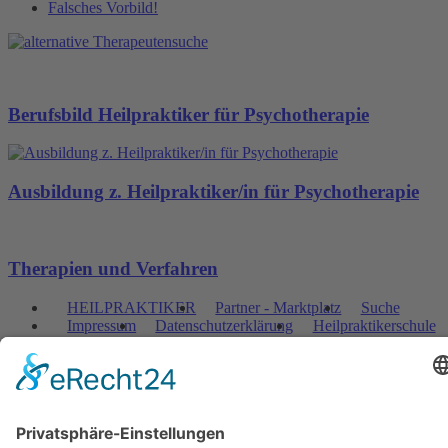
Falsches Vorbild!
Berufsbild Heilpraktiker für Psychotherapie
Ausbildung z. Heilpraktiker/in für Psychotherapie
Therapien und Verfahren
HEILPRAKTIKER
Partner - Marktplatz
Suche
Impressum
Datenschutzerklärung
Heilpraktikerschule
CBD