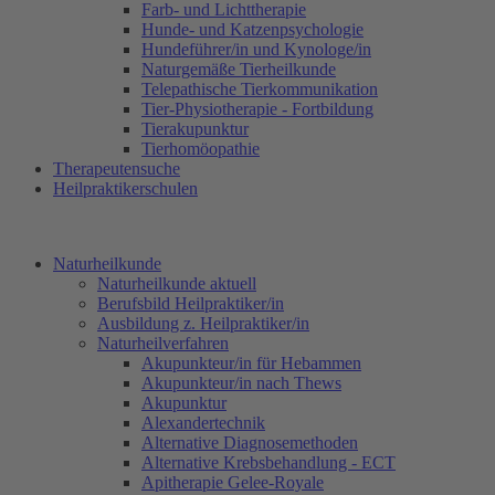
Farb- und Lichttherapie
Hunde- und Katzenpsychologie
Hundeführer/in und Kynologe/in
Naturgemäße Tierheilkunde
Telepathische Tierkommunikation
Tier-Physiotherapie - Fortbildung
Tierakupunktur
Tierhomöopathie
Therapeutensuche
Heilpraktikerschulen
Naturheilkunde
Naturheilkunde aktuell
Berufsbild Heilpraktiker/in
Ausbildung z. Heilpraktiker/in
Naturheilverfahren
Akupunkteur/in für Hebammen
Akupunkteur/in nach Thews
Akupunktur
Alexandertechnik
Alternative Diagnosemethoden
Alternative Krebsbehandlung - ECT
Apitherapie Gelee-Royale