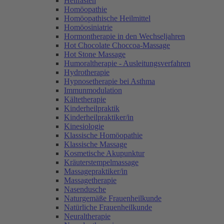
Heilfasten
Homöopathie
Homöopathische Heilmittel
Homöosiniatrie
Hormontherapie in den Wechseljahren
Hot Chocolate Choccoa-Massage
Hot Stone Massage
Humoraltherapie - Ausleitungsverfahren
Hydrotherapie
Hypnosetherapie bei Asthma
Immunmodulation
Kältetherapie
Kinderheilpraktik
Kinderheilpraktiker/in
Kinesiologie
Klassische Homöopathie
Klassische Massage
Kosmetische Akupunktur
Kräuterstempelmassage
Massagepraktiker/in
Massagetherapie
Nasendusche
Naturgemäße Frauenheilkunde
Natürliche Frauenheilkunde
Neuraltherapie