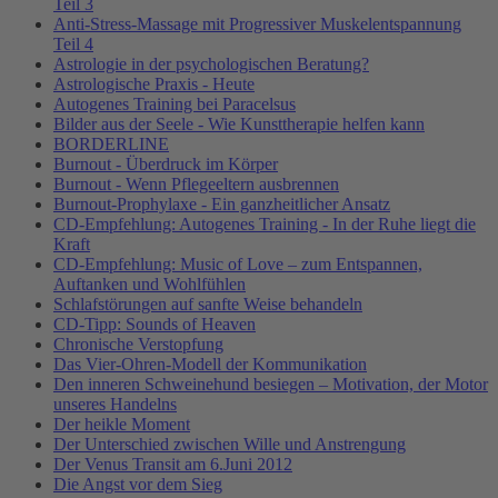
Teil 3
Anti-Stress-Massage mit Progressiver Muskelentspannung
Teil 4
Astrologie in der psychologischen Beratung?
Astrologische Praxis - Heute
Autogenes Training bei Paracelsus
Bilder aus der Seele - Wie Kunsttherapie helfen kann
BORDERLINE
Burnout - Überdruck im Körper
Burnout - Wenn Pflegeeltern ausbrennen
Burnout-Prophylaxe - Ein ganzheitlicher Ansatz
CD-Empfehlung: Autogenes Training - In der Ruhe liegt die
Kraft
CD-Empfehlung: Music of Love – zum Entspannen,
Auftanken und Wohlfühlen
Schlafstörungen auf sanfte Weise behandeln
CD-Tipp: Sounds of Heaven
Chronische Verstopfung
Das Vier-Ohren-Modell der Kommunikation
Den inneren Schweinehund besiegen – Motivation, der Motor
unseres Handelns
Der heikle Moment
Der Unterschied zwischen Wille und Anstrengung
Der Venus Transit am 6.Juni 2012
Die Angst vor dem Sieg