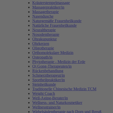
Kräuterstempelmassage
Massagepraktiker/in
Massagetherapie
Nasendusche
Naturgemäße Frauenheilkunde
Natürliche Frauenheilkunde
Neuraltherapie
Nosodentherapie
Ohrakupunktur
Ohrkerzen
Oligotherapie
Orthomolekulare Medizin
Osteopath/in
Phytotherapie - Medizin der Erde
Qi Gong-Therapeuten/in
Rückenbehandlung
Schmerztherapeut/in
Sportheilpraktiker/in
Steinheilkunde
Traditionelle Chinesische Medizin TCM
Weight Coach
Well-Aging-Berater/in
Wellness- und Naturkosmetiker
Wellnesstrainer/in
Wirbelsäulentherapie nach Dorn und Breuß