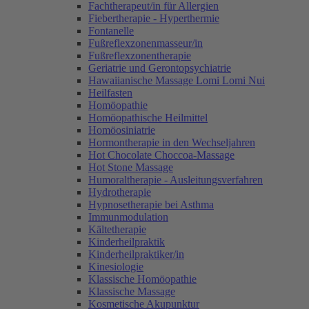
Fachtherapeut/in für Allergien
Fiebertherapie - Hyperthermie
Fontanelle
Fußreflexzonenmasseur/in
Fußreflexzonentherapie
Geriatrie und Gerontopsychiatrie
Hawaiianische Massage Lomi Lomi Nui
Heilfasten
Homöopathie
Homöopathische Heilmittel
Homöosiniatrie
Hormontherapie in den Wechseljahren
Hot Chocolate Choccoa-Massage
Hot Stone Massage
Humoraltherapie - Ausleitungsverfahren
Hydrotherapie
Hypnosetherapie bei Asthma
Immunmodulation
Kältetherapie
Kinderheilpraktik
Kinderheilpraktiker/in
Kinesiologie
Klassische Homöopathie
Klassische Massage
Kosmetische Akupunktur