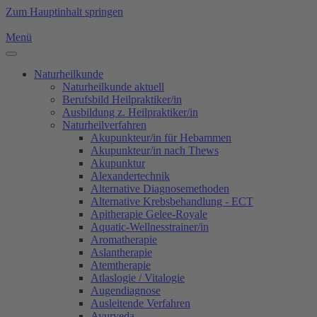
Zum Hauptinhalt springen
Menü
Naturheilkunde
Naturheilkunde aktuell
Berufsbild Heilpraktiker/in
Ausbildung z. Heilpraktiker/in
Naturheilverfahren
Akupunkteur/in für Hebammen
Akupunkteur/in nach Thews
Akupunktur
Alexandertechnik
Alternative Diagnosemethoden
Alternative Krebsbehandlung - ECT
Apitherapie Gelee-Royale
Aquatic-Wellnesstrainer/in
Aromatherapie
Aslantherapie
Atemtherapie
Atlaslogie / Vitalogie
Augendiagnose
Ausleitende Verfahren
Ayurveda