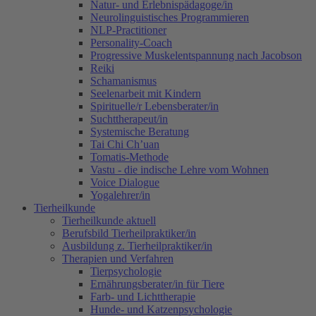
Natur- und Erlebnispädagoge/in
Neurolinguistisches Programmieren
NLP-Practitioner
Personality-Coach
Progressive Muskelentspannung nach Jacobson
Reiki
Schamanismus
Seelenarbeit mit Kindern
Spirituelle/r Lebensberater/in
Suchttherapeut/in
Systemische Beratung
Tai Chi Ch’uan
Tomatis-Methode
Vastu - die indische Lehre vom Wohnen
Voice Dialogue
Yogalehrer/in
Tierheilkunde
Tierheilkunde aktuell
Berufsbild Tierheilpraktiker/in
Ausbildung z. Tierheilpraktiker/in
Therapien und Verfahren
Tierpsychologie
Ernährungsberater/in für Tiere
Farb- und Lichttherapie
Hunde- und Katzenpsychologie