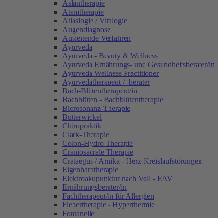
Aslantherapie
Atemtherapie
Atlaslogie / Vitalogie
Augendiagnose
Ausleitende Verfahren
Ayurveda
Ayurveda - Beauty & Wellness
Ayurveda Ernährungs- und Gesundheitsberater/in
Ayurveda Wellness Practitioner
Ayurvedatherapeut / -berater
Bach-Blütentherapeut/in
Bachblüten - Bachblütentherapie
Bioresonanz-Therapie
Butterwickel
Chiropraktik
Clark-Therapie
Colon-Hydro Therapie
Craniosacrale Therapie
Crataegus / Arnika - Herz-Kreislaufstörungen
Eigenharntherapie
Elektroakupunktur nach Voll - EAV
Ernährungsberater/in
Fachtherapeut/in für Allergien
Fiebertherapie - Hyperthermie
Fontanelle