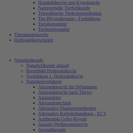
Hundeführer/in und Kynologe/in
Naturgemäße Tierheilkunde
Telepathische Tierkommunikation
Tier-Physiotherapie - Fortbildung
Tierakupunktur
Tierhomöopathie
Therapeutensuche
Heilpraktikerschulen
Naturheilkunde
Naturheilkunde aktuell
Berufsbild Heilpraktiker/in
Ausbildung z. Heilpraktiker/in
Naturheilverfahren
Akupunkteur/in für Hebammen
Akupunkteur/in nach Thews
Akupunktur
Alexandertechnik
Alternative Diagnosemethoden
Alternative Krebsbehandlung - ECT
Apitherapie Gelee-Royale
Aquatic-Wellnesstrainer/in
Aromatherapie