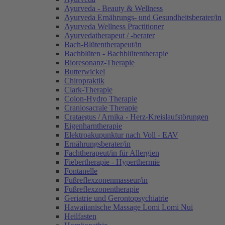
Ayurveda - Beauty & Wellness
Ayurveda Ernährungs- und Gesundheitsberater/in
Ayurveda Wellness Practitioner
Ayurvedatherapeut / -berater
Bach-Blütentherapeut/in
Bachblüten - Bachblütentherapie
Bioresonanz-Therapie
Butterwickel
Chiropraktik
Clark-Therapie
Colon-Hydro Therapie
Craniosacrale Therapie
Crataegus / Arnika - Herz-Kreislaufstörungen
Eigenharntherapie
Elektroakupunktur nach Voll - EAV
Ernährungsberater/in
Fachtherapeut/in für Allergien
Fiebertherapie - Hyperthermie
Fontanelle
Fußreflexzonenmasseur/in
Fußreflexzonentherapie
Geriatrie und Gerontopsychiatrie
Hawaiianische Massage Lomi Lomi Nui
Heilfasten