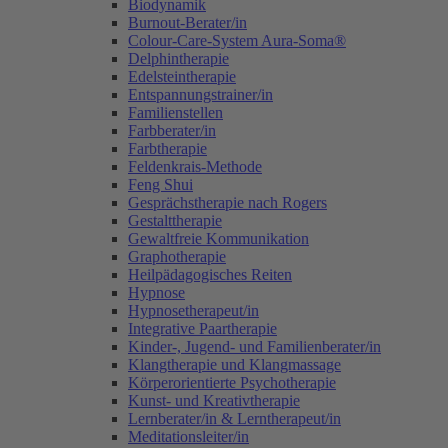
Biodynamik
Burnout-Berater/in
Colour-Care-System Aura-Soma®
Delphintherapie
Edelsteintherapie
Entspannungstrainer/in
Familienstellen
Farbberater/in
Farbtherapie
Feldenkrais-Methode
Feng Shui
Gesprächstherapie nach Rogers
Gestalttherapie
Gewaltfreie Kommunikation
Graphotherapie
Heilpädagogisches Reiten
Hypnose
Hypnosetherapeut/in
Integrative Paartherapie
Kinder-, Jugend- und Familienberater/in
Klangtherapie und Klangmassage
Körperorientierte Psychotherapie
Kunst- und Kreativtherapie
Lernberater/in & Lerntherapeut/in
Meditationsleiter/in