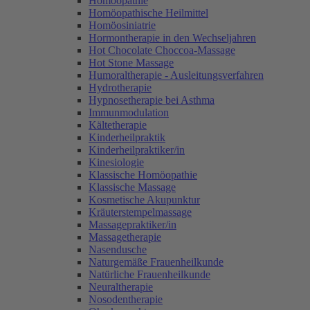
Homöopathie
Homöopathische Heilmittel
Homöosiniatrie
Hormontherapie in den Wechseljahren
Hot Chocolate Choccoa-Massage
Hot Stone Massage
Humoraltherapie - Ausleitungsverfahren
Hydrotherapie
Hypnosetherapie bei Asthma
Immunmodulation
Kältetherapie
Kinderheilpraktik
Kinderheilpraktiker/in
Kinesiologie
Klassische Homöopathie
Klassische Massage
Kosmetische Akupunktur
Kräuterstempelmassage
Massagepraktiker/in
Massagetherapie
Nasendusche
Naturgemäße Frauenheilkunde
Natürliche Frauenheilkunde
Neuraltherapie
Nosodentherapie