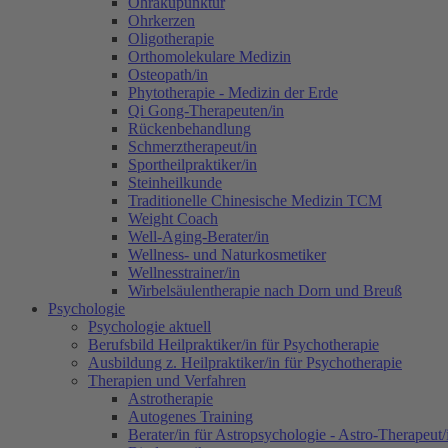
Ohrakupunktur
Ohrkerzen
Oligotherapie
Orthomolekulare Medizin
Osteopath/in
Phytotherapie - Medizin der Erde
Qi Gong-Therapeuten/in
Rückenbehandlung
Schmerztherapeut/in
Sportheilpraktiker/in
Steinheilkunde
Traditionelle Chinesische Medizin TCM
Weight Coach
Well-Aging-Berater/in
Wellness- und Naturkosmetiker
Wellnesstrainer/in
Wirbelsäulentherapie nach Dorn und Breuß
Psychologie
Psychologie aktuell
Berufsbild Heilpraktiker/in für Psychotherapie
Ausbildung z. Heilpraktiker/in für Psychotherapie
Therapien und Verfahren
Astrotherapie
Autogenes Training
Berater/in für Astropsychologie - Astro-Therapeut/