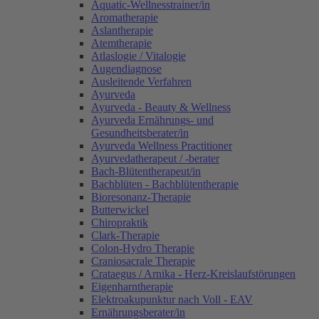
Aquatic-Wellnesstrainer/in
Aromatherapie
Aslantherapie
Atemtherapie
Atlaslogie / Vitalogie
Augendiagnose
Ausleitende Verfahren
Ayurveda
Ayurveda - Beauty & Wellness
Ayurveda Ernährungs- und
Gesundheitsberater/in
Ayurveda Wellness Practitioner
Ayurvedatherapeut / -berater
Bach-Blütentherapeut/in
Bachblüten - Bachblütentherapie
Bioresonanz-Therapie
Butterwickel
Chiropraktik
Clark-Therapie
Colon-Hydro Therapie
Craniosacrale Therapie
Crataegus / Arnika - Herz-Kreislaufstörungen
Eigenharntherapie
Elektroakupunktur nach Voll - EAV
Ernährungsberater/in