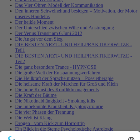
Das Vier-Ohren-Modell der Kommunikation
Den inneren Schweinehund besiegen – Motivation, der Motor
unseres Handelns
Der heikle Moment
Der Unterschied zwischen Wille und Anstrengung
Der Venus Transit am 6.Juni 2012
Die Angst vor dem Sieg
DIE BESTEN ARZT- UND HEILPRAKTIKERWITZE -
Teil1
DIE BESTEN ARZT- UND HEILPRAKTIKERWITZE -
Teil2
Die ganz besondere Trance - HYPNOSE
Die große Welt der Entspannungsverfahren
Die Heilkraft der Sprache nutzen – Poesietherapie
Die heilsame Kraft der Märchen für Groß und Klein
Die hohe Kunst des Konfliktmanagements
Die Kraft der Bäume
Die Nikotinabhängigkeit - Smoking kills
Die unbekannte Krankheit: Kryptopyrrolurie
Die vier Phasen der Trennung
Die Welt ist Klang
Drogen - vom Kick zum Horrortrip
Ein Blick in die Sterne Psychologische Astrologie
Entspannung für Körper, Geist & Seele - YOGA