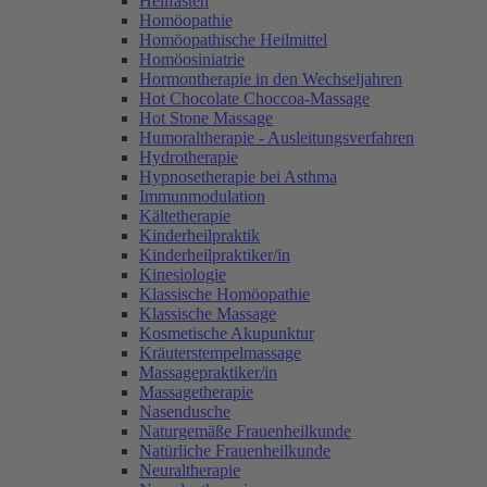
Heilfasten
Homöopathie
Homöopathische Heilmittel
Homöosiniatrie
Hormontherapie in den Wechseljahren
Hot Chocolate Choccoa-Massage
Hot Stone Massage
Humoraltherapie - Ausleitungsverfahren
Hydrotherapie
Hypnosetherapie bei Asthma
Immunmodulation
Kältetherapie
Kinderheilpraktik
Kinderheilpraktiker/in
Kinesiologie
Klassische Homöopathie
Klassische Massage
Kosmetische Akupunktur
Kräuterstempelmassage
Massagepraktiker/in
Massagetherapie
Nasendusche
Naturgemäße Frauenheilkunde
Natürliche Frauenheilkunde
Neuraltherapie