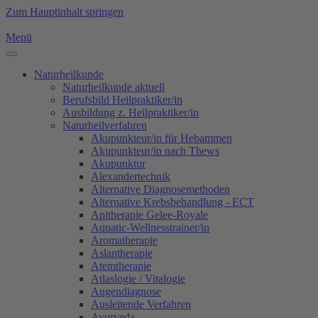
Zum Hauptinhalt springen
Menü
Naturheilkunde
Naturheilkunde aktuell
Berufsbild Heilpraktiker/in
Ausbildung z. Heilpraktiker/in
Naturheilverfahren
Akupunkteur/in für Hebammen
Akupunkteur/in nach Thews
Akupunktur
Alexandertechnik
Alternative Diagnosemethoden
Alternative Krebsbehandlung - ECT
Apitherapie Gelee-Royale
Aquatic-Wellnesstrainer/in
Aromatherapie
Aslantherapie
Atemtherapie
Atlaslogie / Vitalogie
Augendiagnose
Ausleitende Verfahren
Ayurveda