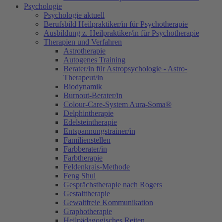
Psychologie
Psychologie aktuell
Berufsbild Heilpraktiker/in für Psychotherapie
Ausbildung z. Heilpraktiker/in für Psychotherapie
Therapien und Verfahren
Astrotherapie
Autogenes Training
Berater/in für Astropsychologie - Astro-
Therapeut/in
Biodynamik
Burnout-Berater/in
Colour-Care-System Aura-Soma®
Delphintherapie
Edelsteintherapie
Entspannungstrainer/in
Familienstellen
Farbberater/in
Farbtherapie
Feldenkrais-Methode
Feng Shui
Gesprächstherapie nach Rogers
Gestalttherapie
Gewaltfreie Kommunikation
Graphotherapie
Heilpädagogisches Reiten