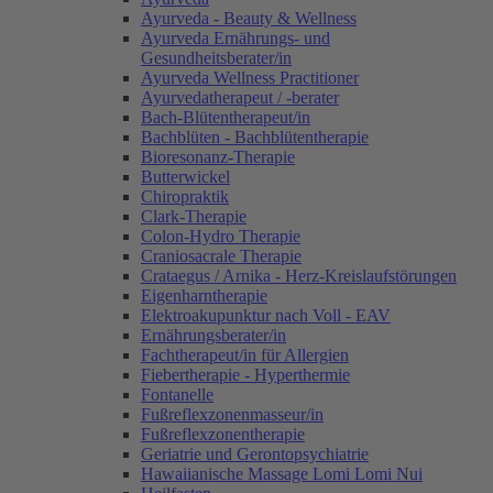
Ayurveda - Beauty & Wellness
Ayurveda Ernährungs- und
Gesundheitsberater/in
Ayurveda Wellness Practitioner
Ayurvedatherapeut / -berater
Bach-Blütentherapeut/in
Bachblüten - Bachblütentherapie
Bioresonanz-Therapie
Butterwickel
Chiropraktik
Clark-Therapie
Colon-Hydro Therapie
Craniosacrale Therapie
Crataegus / Arnika - Herz-Kreislaufstörungen
Eigenharntherapie
Elektroakupunktur nach Voll - EAV
Ernährungsberater/in
Fachtherapeut/in für Allergien
Fiebertherapie - Hyperthermie
Fontanelle
Fußreflexzonenmasseur/in
Fußreflexzonentherapie
Geriatrie und Gerontopsychiatrie
Hawaiianische Massage Lomi Lomi Nui