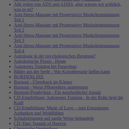
Alle reden von ADS und ADHS, aber wissen wir wirklich,
was es ist?
Anti-Stress-Massage mit Progressiver Muskelentspannung
Teil 1
Anti-Stress-Massage mit Progressiver Muskelentspannung
Teil 2
Anti-Stress-Massage mit Progressiver Muskelentspannung
Teil 3
Anti-Stress-Massage mit Progressiver Muskelentspannung
Teil 4
Astrologie in der psychologischen Beratung?
Astrologische Praxis - Heute
Autogenes Training bei Paracelsus
Bilder aus der Seele - Wie Kunsttherapie helfen kann
BORDERLINE
Burnout - Überdruck im Körper
Burnout - Wenn Pflegeeltern ausbrennen
Burnout-Prophylaxe - Ein ganzheitlicher Ansatz
CD-Empfehlung: Autogenes Training - In der Ruhe liegt die
Kraft
CD-Empfehlung: Music of Love – zum Entspannen,
Auftanken und Wohlfühlen
Schlafstörungen auf sanfte Weise behandeln
CD-Tipp: Sounds of Heaven
Chronische Verstopfung