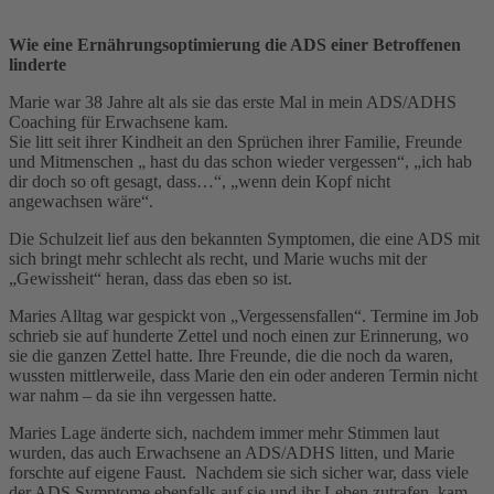
Wie eine Ernährungsoptimierung die ADS einer Betroffenen
linderte
Marie war 38 Jahre alt als sie das erste Mal in mein ADS/ADHS
Coaching für Erwachsene kam.
Sie litt seit ihrer Kindheit an den Sprüchen ihrer Familie, Freunde
und Mitmenschen „ hast du das schon wieder vergessen“, „ich hab
dir doch so oft gesagt, dass…“, „wenn dein Kopf nicht
angewachsen wäre“.
Die Schulzeit lief aus den bekannten Symptomen, die eine ADS mit
sich bringt mehr schlecht als recht, und Marie wuchs mit der
„Gewissheit“ heran, dass das eben so ist.
Maries Alltag war gespickt von „Vergessensfallen“. Termine im Job
schrieb sie auf hunderte Zettel und noch einen zur Erinnerung, wo
sie die ganzen Zettel hatte. Ihre Freunde, die die noch da waren,
wussten mittlerweile, dass Marie den ein oder anderen Termin nicht
war nahm – da sie ihn vergessen hatte.
Maries Lage änderte sich, nachdem immer mehr Stimmen laut
wurden, das auch Erwachsene an ADS/ADHS litten, und Marie
forschte auf eigene Faust. Nachdem sie sich sicher war, dass viele
der ADS Symptome ebenfalls auf sie und ihr Leben zutrafen, kam