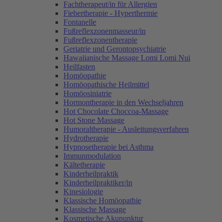
Fachtherapeut/in für Allergien
Fiebertherapie - Hyperthermie
Fontanelle
Fußreflexzonenmasseur/in
Fußreflexzonentherapie
Geriatrie und Gerontopsychiatrie
Hawaiianische Massage Lomi Lomi Nui
Heilfasten
Homöopathie
Homöopathische Heilmittel
Homöosiniatrie
Hormontherapie in den Wechseljahren
Hot Chocolate Choccoa-Massage
Hot Stone Massage
Humoraltherapie - Ausleitungsverfahren
Hydrotherapie
Hypnosetherapie bei Asthma
Immunmodulation
Kältetherapie
Kinderheilpraktik
Kinderheilpraktiker/in
Kinesiologie
Klassische Homöopathie
Klassische Massage
Kosmetische Akupunktur