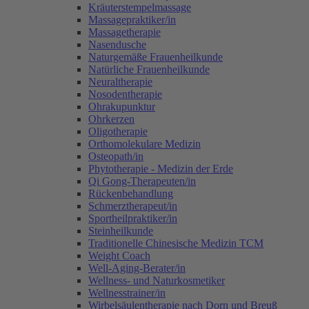
Kräuterstempelmassage
Massagepraktiker/in
Massagetherapie
Nasendusche
Naturgemäße Frauenheilkunde
Natürliche Frauenheilkunde
Neuraltherapie
Nosodentherapie
Ohrakupunktur
Ohrkerzen
Oligotherapie
Orthomolekulare Medizin
Osteopath/in
Phytotherapie - Medizin der Erde
Qi Gong-Therapeuten/in
Rückenbehandlung
Schmerztherapeut/in
Sportheilpraktiker/in
Steinheilkunde
Traditionelle Chinesische Medizin TCM
Weight Coach
Well-Aging-Berater/in
Wellness- und Naturkosmetiker
Wellnesstrainer/in
Wirbelsäulentherapie nach Dorn und Breuß