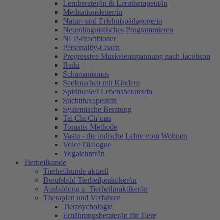
Lernberater/in & Lerntherapeut/in
Meditationsleiter/in
Natur- und Erlebnispädagoge/in
Neurolinguistisches Programmieren
NLP-Practitioner
Personality-Coach
Progressive Muskelentspannung nach Jacobson
Reiki
Schamanismus
Seelenarbeit mit Kindern
Spirituelle/r Lebensberater/in
Suchttherapeut/in
Systemische Beratung
Tai Chi Ch’uan
Tomatis-Methode
Vastu - die indische Lehre vom Wohnen
Voice Dialogue
Yogalehrer/in
Tierheilkunde
Tierheilkunde aktuell
Berufsbild Tierheilpraktiker/in
Ausbildung z. Tierheilpraktiker/in
Therapien und Verfahren
Tierpsychologie
Ernährungsberater/in für Tiere