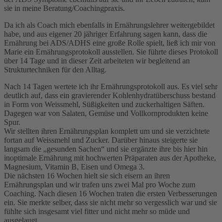
sie in meine Beratung/Coachingpraxis.
Da ich als Coach mich ebenfalls in Ernährungslehrer weitergebildet
habe, und aus eigener 20 jähriger Erfahrung sagen kann, dass die
Ernährung bei ADS/ADHS eine große Rolle spielt, ließ ich mir von
Marie ein Ernährungsprotokoll ausstellen. Sie führte dieses Protokoll
über 14 Tage und in dieser Zeit arbeiteten wir begleitend an
Strukturtechniken für den Alltag.
Nach 14 Tagen wertete ich ihr Ernährungsprotokoll aus. Es viel sehr
deutlich auf, dass ein gravierender Kohlenhydratüberschuss bestand
in Form von Weissmehl, Süßigkeiten und zuckerhaltigen Säften.
Dagegen war von Salaten, Gemüse und Vollkornprodukten keine
Spur.
Wir stellten ihren Ernährungsplan komplett um und sie verzichtete
fortan auf Weissmehl und Zucker. Darüber hinaus steigerte sie
langsam die „gesunden Sachen“ und sie ergänzte ihre bis hier hin
inoptimale Ernährung mit hochwerten Präparaten aus der Apotheke,
Magnesium, Vitamin B, Eisen und Omega 3.
Die nächsten 16 Wochen hielt sie sich eisern an ihren
Ernährungsplan und wir trafen uns zwei Mal pro Woche zum
Coaching. Nach diesen 16 Wochen traten die ersten Verbesserungen
ein. Sie merkte selber, dass sie nicht mehr so vergesslich war und sie
fühlte sich insgesamt viel fitter und nicht mehr so müde und
ausgelaugt.