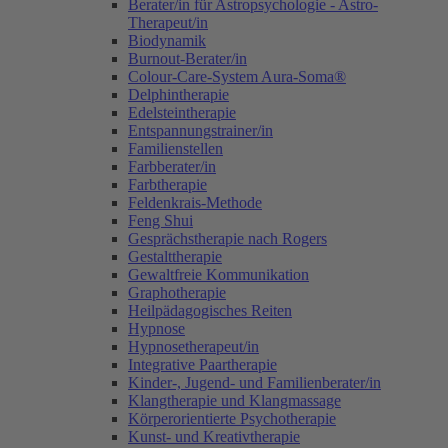
Berater/in für Astropsychologie - Astro-
Therapeut/in
Biodynamik
Burnout-Berater/in
Colour-Care-System Aura-Soma®
Delphintherapie
Edelsteintherapie
Entspannungstrainer/in
Familienstellen
Farbberater/in
Farbtherapie
Feldenkrais-Methode
Feng Shui
Gesprächstherapie nach Rogers
Gestalttherapie
Gewaltfreie Kommunikation
Graphotherapie
Heilpädagogisches Reiten
Hypnose
Hypnosetherapeut/in
Integrative Paartherapie
Kinder-, Jugend- und Familienberater/in
Klangtherapie und Klangmassage
Körperorientierte Psychotherapie
Kunst- und Kreativtherapie