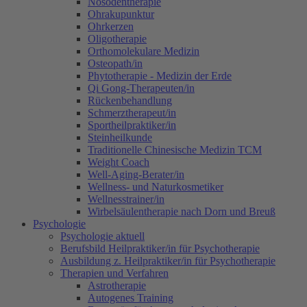
Nosodentherapie
Ohrakupunktur
Ohrkerzen
Oligotherapie
Orthomolekulare Medizin
Osteopath/in
Phytotherapie - Medizin der Erde
Qi Gong-Therapeuten/in
Rückenbehandlung
Schmerztherapeut/in
Sportheilpraktiker/in
Steinheilkunde
Traditionelle Chinesische Medizin TCM
Weight Coach
Well-Aging-Berater/in
Wellness- und Naturkosmetiker
Wellnesstrainer/in
Wirbelsäulentherapie nach Dorn und Breuß
Psychologie
Psychologie aktuell
Berufsbild Heilpraktiker/in für Psychotherapie
Ausbildung z. Heilpraktiker/in für Psychotherapie
Therapien und Verfahren
Astrotherapie
Autogenes Training