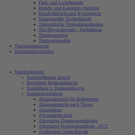
Farb- und Lichttherapie
Hunde- und Katzenpsychologie
Hundeführer/in und Kynologe/in
Naturgemäße Tierheilkunde
Telepathische Tierkommunikation
Tier-Physiotherapie - Fortbildung
Tierakupunktur
Tierhomöopathie
Therapeutensuche
Heilpraktikerschulen
Naturheilkunde
Naturheilkunde aktuell
Berufsbild Heilpraktiker/in
Ausbildung z. Heilpraktiker/in
Naturheilverfahren
Akupunkteur/in für Hebammen
Akupunkteur/in nach Thews
Akupunktur
Alexandertechnik
Alternative Diagnosemethoden
Alternative Krebsbehandlung - ECT
Apitherapie Gelee-Royale