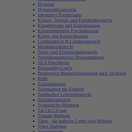
Hypnose
Hypnosetherapeut/in
Integrative Paartherapie
Kinder-, Jugend- und Familienberater/in
Klangtherapie und Klangmassage
Körperorientierte Psychotherapie
Kunst- und Kreativtherapie
Lernberater/in & Lerntherapeut/in
Meditationsleiter/in
Natur- und Erlebnispädagoge/in
Neurolinguistisches Programmieren
NLP-Practitioner
Personality-Coach
Progressive Muskelentspannung nach Jacobson
Reiki
Schamanismus
Seelenarbeit mit Kindern
Spirituelle/r Lebensberater/in
Suchttherapeut/in
Systemische Beratung
Tai Chi Ch’uan
Tomatis-Methode
Vastu - die indische Lehre vom Wohnen
Voice Dialogue
Yogalehrer/in