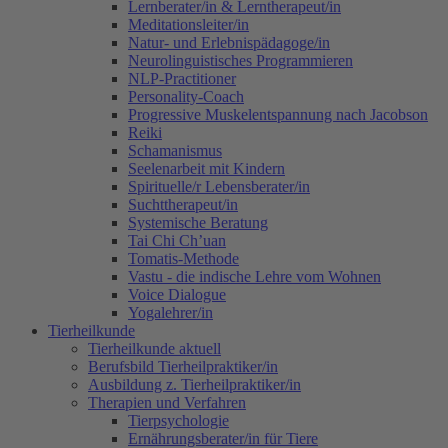
Lernberater/in & Lerntherapeut/in
Meditationsleiter/in
Natur- und Erlebnispädagoge/in
Neurolinguistisches Programmieren
NLP-Practitioner
Personality-Coach
Progressive Muskelentspannung nach Jacobson
Reiki
Schamanismus
Seelenarbeit mit Kindern
Spirituelle/r Lebensberater/in
Suchttherapeut/in
Systemische Beratung
Tai Chi Ch’uan
Tomatis-Methode
Vastu - die indische Lehre vom Wohnen
Voice Dialogue
Yogalehrer/in
Tierheilkunde
Tierheilkunde aktuell
Berufsbild Tierheilpraktiker/in
Ausbildung z. Tierheilpraktiker/in
Therapien und Verfahren
Tierpsychologie
Ernährungsberater/in für Tiere