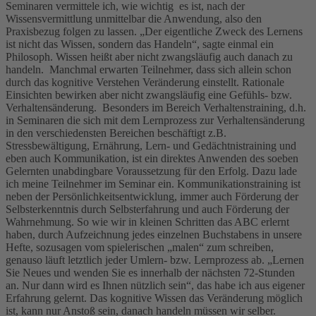
Seminaren vermittele ich, wie wichtig es ist, nach der
Wissensvermittlung unmittelbar die Anwendung, also den
Praxisbezug folgen zu lassen. „Der eigentliche Zweck des Lernens
ist nicht das Wissen, sondern das Handeln“, sagte einmal ein
Philosoph. Wissen heißt aber nicht zwangsläufig auch danach zu
handeln. Manchmal erwarten Teilnehmer, dass sich allein schon
durch das kognitive Verstehen Veränderung einstellt. Rationale
Einsichten bewirken aber nicht zwangsläufig eine Gefühls- bzw.
Verhaltensänderung. Besonders im Bereich Verhaltenstraining, d.h.
in Seminaren die sich mit dem Lernprozess zur Verhaltensänderung
in den verschiedensten Bereichen beschäftigt z.B.
Stressbewältigung, Ernährung, Lern- und Gedächtnistraining und
eben auch Kommunikation, ist ein direktes Anwenden des soeben
Gelernten unabdingbare Voraussetzung für den Erfolg. Dazu lade
ich meine Teilnehmer im Seminar ein. Kommunikationstraining ist
neben der Persönlichkeitsentwicklung, immer auch Förderung der
Selbsterkenntnis durch Selbsterfahrung und auch Förderung der
Wahrnehmung. So wie wir in kleinen Schritten das ABC erlernt
haben, durch Aufzeichnung jedes einzelnen Buchstabens in unsere
Hefte, sozusagen vom spielerischen „malen“ zum schreiben,
genauso läuft letztlich jeder Umlern- bzw. Lernprozess ab. „Lernen
Sie Neues und wenden Sie es innerhalb der nächsten 72-Stunden
an. Nur dann wird es Ihnen nützlich sein“, das habe ich aus eigener
Erfahrung gelernt. Das kognitive Wissen das Veränderung möglich
ist, kann nur Anstoß sein, danach handeln müssen wir selber.