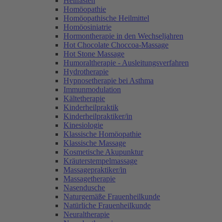
Heilfasten
Homöopathie
Homöopathische Heilmittel
Homöosiniatrie
Hormontherapie in den Wechseljahren
Hot Chocolate Choccoa-Massage
Hot Stone Massage
Humoraltherapie - Ausleitungsverfahren
Hydrotherapie
Hypnosetherapie bei Asthma
Immunmodulation
Kältetherapie
Kinderheilpraktik
Kinderheilpraktiker/in
Kinesiologie
Klassische Homöopathie
Klassische Massage
Kosmetische Akupunktur
Kräuterstempelmassage
Massagepraktiker/in
Massagetherapie
Nasendusche
Naturgemäße Frauenheilkunde
Natürliche Frauenheilkunde
Neuraltherapie