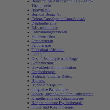
Berater/in für Astropsychologie - Astro-
Therapeut/in
Biodynamik
Burnout-Berater/in
Colour-Care-System Aura-Soma®
Delphintherapie
Edelsteintherapie
Entspannungstrainer/in
Familienstellen
Farbberater/in
Farbtherapie
Feldenkrais-Methode
Feng Shui
Gesprächstherapie nach Rogers
Gestalttherapie
Gewaltfreie Kommunikation
Graphotherapie
Heilpädagogisches Reiten
Hypnose
Hypnosetherapeut/in
Integrative Paartherapie
Kinder-, Jugend- und Familienberater/in
Klangtherapie und Klangmassage
Körperorientierte Psychotherapie
Kunst- und Kreativtherapie