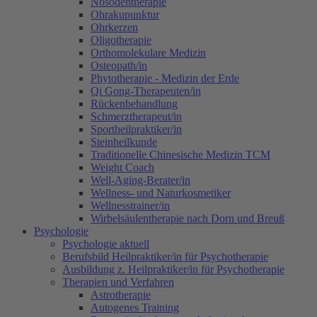
Nosodentherapie
Ohrakupunktur
Ohrkerzen
Oligotherapie
Orthomolekulare Medizin
Osteopath/in
Phytotherapie - Medizin der Erde
Qi Gong-Therapeuten/in
Rückenbehandlung
Schmerztherapeut/in
Sportheilpraktiker/in
Steinheilkunde
Traditionelle Chinesische Medizin TCM
Weight Coach
Well-Aging-Berater/in
Wellness- und Naturkosmetiker
Wellnesstrainer/in
Wirbelsäulentherapie nach Dorn und Breuß
Psychologie
Psychologie aktuell
Berufsbild Heilpraktiker/in für Psychotherapie
Ausbildung z. Heilpraktiker/in für Psychotherapie
Therapien und Verfahren
Astrotherapie
Autogenes Training