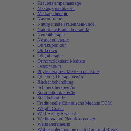
Kräuterstempelmassage
Massagepraktiker/in
Massagetherapie
Nasendusche
Naturgemäße Frauenheilkunde
Natürliche Frauenheilkunde
Neuraltherapie
Nosodentherapie
Ohrakupunktur
Ohrkerzen
Oligotherapie
Orthomolekulare Medizin
Osteopath/in
Phytotherapie - Medizin der Erde
Qi Gong-Therapeuten/in
Rückenbehandlung
Schmerztherapeut/in
Sportheilpraktiker/in
Steinheilkunde
Traditionelle Chinesische Medizin TCM
Weight Coach
Well-Aging-Berater/in
Wellness- und Naturkosmetiker
Wellnesstrainer/in
Wirbelsäulentherapie nach Dorn und Breuß