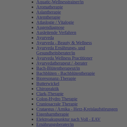
Aquatic-Wellnesstrainer/in
Aromatherapie
Aslantherapie
Atemtherapie
Atlaslogie / Vitalogie
Augendiagnose
Ausleitende Verfahren
Ayurveda
Ayurveda - Beauty & Wellness
Ayurveda Ernährungs- und
Gesundheitsberater/in
Ayurveda Wellness Practitioner
Ayurvedatherapeut / -berater
Bach-Blütentherapeut/in
Bachblüten - Bachblütentherapie
Bioresonanz-Therapie
Butterwickel
Chiropraktik
Clark-Therapie
Colon-Hydro Therapie
Craniosacrale Therapie
Crataegus / Arnika - Herz-Kreislaufstörungen
Eigenharntherapie
Elektroakupunktur nach Voll - EAV
Ernährungsberater/in