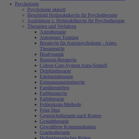
Psychologie
Psychologie aktuell
Berufsbild Heilpraktiker/in für Psychotherapie
Ausbildung z. Heilpraktiker/in für Psychotherapie
Therapien und Verfahren
Astrotherapie
Autogenes Training
Berater/in für Astropsychologie - Astro-
Therapeut/in
Biodynamik
Burnout-Berater/in
Colour-Care-System Aura-Soma®
Delphintherapie
Edelsteintherapie
Entspannungstrainer/in
Familienstellen
Farbberater/in
Farbtherapie
Feldenkrais-Methode
Feng Shui
Gesprächstherapie nach Rogers
Gestalttherapie
Gewaltfreie Kommunikation
Graphotherapie
Heilpädagogisches Reiten