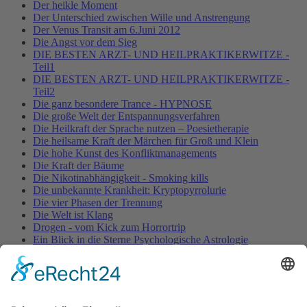
Der heikle Moment
Der Unterschied zwischen Wille und Anstrengung
Der Venus Transit am 6.Juni 2012
Die Angst vor dem Sieg
DIE BESTEN ARZT- UND HEILPRAKTIKERWITZE -
Teil1
DIE BESTEN ARZT- UND HEILPRAKTIKERWITZE -
Teil2
Die ganz besondere Trance - HYPNOSE
Die große Welt der Entspannungsverfahren
Die Heilkraft der Sprache nutzen – Poesietherapie
Die heilsame Kraft der Märchen für Groß und Klein
Die hohe Kunst des Konfliktmanagements
Die Kraft der Bäume
Die Nikotinabhängigkeit - Smoking kills
Die unbekannte Krankheit: Kryptopyrrolurie
Die vier Phasen der Trennung
Die Welt ist Klang
Drogen - vom Kick zum Horrortrip
Ein Blick in die Sterne Psychologische Astrologie
Entspannung für Körper, Geist & Seele - YOGA
ENTSPANNUNG PUR!
Fallbeschreibung aus der Entspannungspraxis – nervöse
Unruhe & Muskelverspannungen
Fallstudie aus der Entspannungspraxis