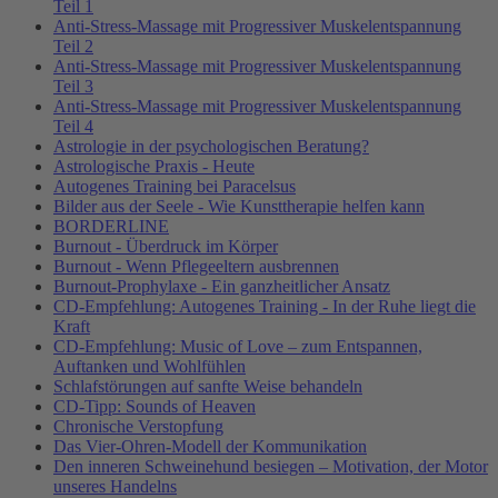
Teil 1
Anti-Stress-Massage mit Progressiver Muskelentspannung
Teil 2
Anti-Stress-Massage mit Progressiver Muskelentspannung
Teil 3
Anti-Stress-Massage mit Progressiver Muskelentspannung
Teil 4
Astrologie in der psychologischen Beratung?
Astrologische Praxis - Heute
Autogenes Training bei Paracelsus
Bilder aus der Seele - Wie Kunsttherapie helfen kann
BORDERLINE
Burnout - Überdruck im Körper
Burnout - Wenn Pflegeeltern ausbrennen
Burnout-Prophylaxe - Ein ganzheitlicher Ansatz
CD-Empfehlung: Autogenes Training - In der Ruhe liegt die
Kraft
CD-Empfehlung: Music of Love – zum Entspannen,
Auftanken und Wohlfühlen
Schlafstörungen auf sanfte Weise behandeln
CD-Tipp: Sounds of Heaven
Chronische Verstopfung
Das Vier-Ohren-Modell der Kommunikation
Den inneren Schweinehund besiegen – Motivation, der Motor
unseres Handelns