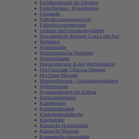
Fachtherapeut/in für Allergien
Fiebertherapie - Hyperthermie
Fontanelle
Fußreflexzonenmasseur/in
Fußreflexzonentherapie
Geriatrie und Gerontopsychiatrie
Hawaiianische Massage Lomi Lomi Nui
Heilfasten
Homöopathie
Homöopathische Heilmittel
Homöosiniatrie
Hormontherapie in den Wechseljahren
Hot Chocolate Choccoa-Massage
Hot Stone Massage
Humoraltherapie - Ausleitungsverfahren
Hydrotherapie
Hypnosetherapie bei Asthma
Immunmodulation
Kältetherapie
Kinderheilpraktik
Kinderheilpraktiker/in
Kinesiologie
Klassische Homöopathie
Klassische Massage
Kosmetische Akupunktur