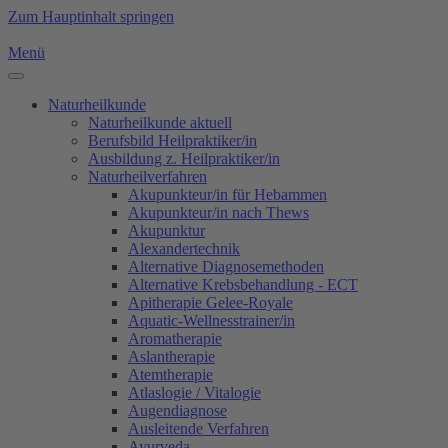
Zum Hauptinhalt springen
Menü
Naturheilkunde
Naturheilkunde aktuell
Berufsbild Heilpraktiker/in
Ausbildung z. Heilpraktiker/in
Naturheilverfahren
Akupunkteur/in für Hebammen
Akupunkteur/in nach Thews
Akupunktur
Alexandertechnik
Alternative Diagnosemethoden
Alternative Krebsbehandlung - ECT
Apitherapie Gelee-Royale
Aquatic-Wellnesstrainer/in
Aromatherapie
Aslantherapie
Atemtherapie
Atlaslogie / Vitalogie
Augendiagnose
Ausleitende Verfahren
Ayurveda