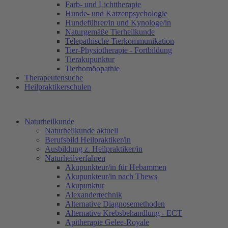
Farb- und Lichttherapie
Hunde- und Katzenpsychologie
Hundeführer/in und Kynologe/in
Naturgemäße Tierheilkunde
Telepathische Tierkommunikation
Tier-Physiotherapie - Fortbildung
Tierakupunktur
Tierhomöopathie
Therapeutensuche
Heilpraktikerschulen
Naturheilkunde
Naturheilkunde aktuell
Berufsbild Heilpraktiker/in
Ausbildung z. Heilpraktiker/in
Naturheilverfahren
Akupunkteur/in für Hebammen
Akupunkteur/in nach Thews
Akupunktur
Alexandertechnik
Alternative Diagnosemethoden
Alternative Krebsbehandlung - ECT
Apitherapie Gelee-Royale