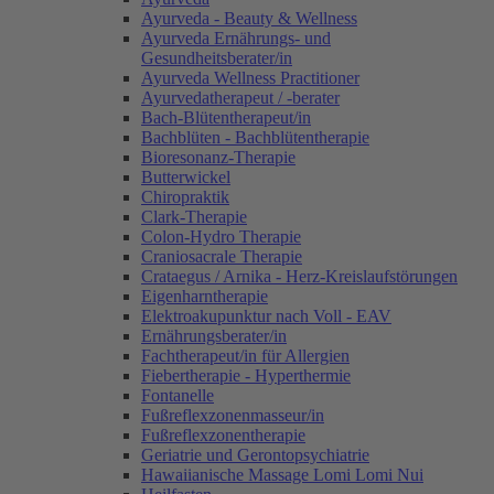
Ayurveda - Beauty & Wellness
Ayurveda Ernährungs- und
Gesundheitsberater/in
Ayurveda Wellness Practitioner
Ayurvedatherapeut / -berater
Bach-Blütentherapeut/in
Bachblüten - Bachblütentherapie
Bioresonanz-Therapie
Butterwickel
Chiropraktik
Clark-Therapie
Colon-Hydro Therapie
Craniosacrale Therapie
Crataegus / Arnika - Herz-Kreislaufstörungen
Eigenharntherapie
Elektroakupunktur nach Voll - EAV
Ernährungsberater/in
Fachtherapeut/in für Allergien
Fiebertherapie - Hyperthermie
Fontanelle
Fußreflexzonenmasseur/in
Fußreflexzonentherapie
Geriatrie und Gerontopsychiatrie
Hawaiianische Massage Lomi Lomi Nui