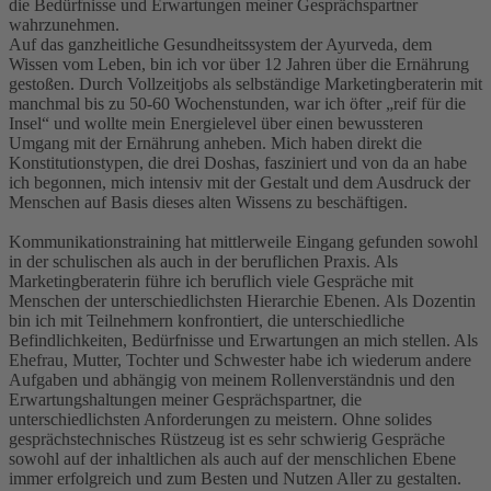
die Bedürfnisse und Erwartungen meiner Gesprächspartner
wahrzunehmen.
Auf das ganzheitliche Gesundheitssystem der Ayurveda, dem
Wissen vom Leben, bin ich vor über 12 Jahren über die Ernährung
gestoßen. Durch Vollzeitjobs als selbständige Marketingberaterin mit
manchmal bis zu 50-60 Wochenstunden, war ich öfter „reif für die
Insel“ und wollte mein Energielevel über einen bewussteren
Umgang mit der Ernährung anheben. Mich haben direkt die
Konstitutionstypen, die drei Doshas, fasziniert und von da an habe
ich begonnen, mich intensiv mit der Gestalt und dem Ausdruck der
Menschen auf Basis dieses alten Wissens zu beschäftigen.
Kommunikationstraining hat mittlerweile Eingang gefunden sowohl
in der schulischen als auch in der beruflichen Praxis. Als
Marketingberaterin führe ich beruflich viele Gespräche mit
Menschen der unterschiedlichsten Hierarchie Ebenen. Als Dozentin
bin ich mit Teilnehmern konfrontiert, die unterschiedliche
Befindlichkeiten, Bedürfnisse und Erwartungen an mich stellen. Als
Ehefrau, Mutter, Tochter und Schwester habe ich wiederum andere
Aufgaben und abhängig von meinem Rollenverständnis und den
Erwartungshaltungen meiner Gesprächspartner, die
unterschiedlichsten Anforderungen zu meistern. Ohne solides
gesprächstechnisches Rüstzeug ist es sehr schwierig Gespräche
sowohl auf der inhaltlichen als auch auf der menschlichen Ebene
immer erfolgreich und zum Besten und Nutzen Aller zu gestalten.