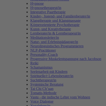
Hypnose
Hypnosetherapeut/in
Integrative Paartherapie
Kinder-, Jugend- und Familienberater/in
Klangtherapie und Klangmassage
Körperorientierte Psychotherapie
Kunst- und Kreativtherapie
Lernberater/in & Lerntherapeut/in
Meditationsleiter/in
Natur- und Erlebnispädagoge/in
Neurolinguistisches Programmieren
NLP-Practitioner
Personality-Coach
Progressive Muskelentspannung nach Jacobson
Reiki
Schamanismus
Seelenarbeit mit Kindern
Spirituelle/r Lebensberater/in
Suchttherapeut/in
Systemische Beratung
Tai Chi Ch’uan
Tomatis-Methode
Vastu - die indische Lehre vom Wohnen
Voice Dialogue
Yogalehrer/in