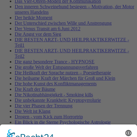
Das Vier-Ohren-Modell der Kommunikation
Den inneren Schweinehund besiegen – Motivation, der Motor
unseres Handelns
Der heikle Moment
Der Unterschied zwischen Wille und Anstrengung
Der Venus Transit am 6.Juni 2012
Die Angst vor dem Sieg
DIE BESTEN ARZT- UND HEILPRAKTIKERWITZE -
Teil1
DIE BESTEN ARZT- UND HEILPRAKTIKERWITZE -
Teil2
Die ganz besondere Trance - HYPNOSE
Die große Welt der Entspannungsverfahren
Die Heilkraft der Sprache nutzen – Poesietherapie
Die heilsame Kraft der Märchen für Groß und Klein
Die hohe Kunst des Konfliktmanagements
Die Kraft der Bäume
Die Nikotinabhängigkeit - Smoking kills
Die unbekannte Krankheit: Kryptopyrrolurie
Die vier Phasen der Trennung
Die Welt ist Klang
Drogen - vom Kick zum Horrortrip
Ein Blick in die Sterne Psychologische Astrologie
Entspannung für Körper, Geist & Seele - YOGA
ENTSPANNUNG PUR!