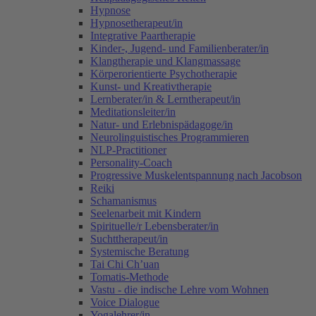
Hypnose
Hypnosetherapeut/in
Integrative Paartherapie
Kinder-, Jugend- und Familienberater/in
Klangtherapie und Klangmassage
Körperorientierte Psychotherapie
Kunst- und Kreativtherapie
Lernberater/in & Lerntherapeut/in
Meditationsleiter/in
Natur- und Erlebnispädagoge/in
Neurolinguistisches Programmieren
NLP-Practitioner
Personality-Coach
Progressive Muskelentspannung nach Jacobson
Reiki
Schamanismus
Seelenarbeit mit Kindern
Spirituelle/r Lebensberater/in
Suchttherapeut/in
Systemische Beratung
Tai Chi Ch’uan
Tomatis-Methode
Vastu - die indische Lehre vom Wohnen
Voice Dialogue
Yogalehrer/in