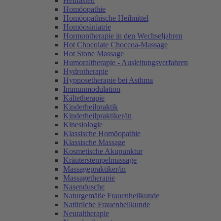
Heilfasten
Homöopathie
Homöopathische Heilmittel
Homöosiniatrie
Hormontherapie in den Wechseljahren
Hot Chocolate Choccoa-Massage
Hot Stone Massage
Humoraltherapie - Ausleitungsverfahren
Hydrotherapie
Hypnosetherapie bei Asthma
Immunmodulation
Kältetherapie
Kinderheilpraktik
Kinderheilpraktiker/in
Kinesiologie
Klassische Homöopathie
Klassische Massage
Kosmetische Akupunktur
Kräuterstempelmassage
Massagepraktiker/in
Massagetherapie
Nasendusche
Naturgemäße Frauenheilkunde
Natürliche Frauenheilkunde
Neuraltherapie