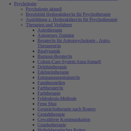
Psychologie
Psychologie aktuell
Berufsbild Heilpraktiker/in für Psychotherapie
Ausbildung z. Heilpraktiker/in für Psychotherapie
Therapien und Verfahren
Astrotherapie
Autogenes Training
Berater/in für Astropsychologie - Astro-
Therapeut/in
Biodynamik
Burnout-Berater/in
Colour-Care-System Aura-Soma®
Delphintherapie
Edelsteintherapie
Entspannungstrainer/in
Familienstellen
Farbberater/in
Farbtherapie
Feldenkrais-Methode
Feng Shui
Gesprächstherapie nach Rogers
Gestalttherapie
Gewaltfreie Kommunikation
Graphotherapie
Heilpädagogisches Reiten