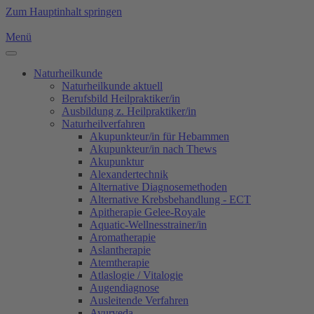
Zum Hauptinhalt springen
Menü
Naturheilkunde
Naturheilkunde aktuell
Berufsbild Heilpraktiker/in
Ausbildung z. Heilpraktiker/in
Naturheilverfahren
Akupunkteur/in für Hebammen
Akupunkteur/in nach Thews
Akupunktur
Alexandertechnik
Alternative Diagnosemethoden
Alternative Krebsbehandlung - ECT
Apitherapie Gelee-Royale
Aquatic-Wellnesstrainer/in
Aromatherapie
Aslantherapie
Atemtherapie
Atlaslogie / Vitalogie
Augendiagnose
Ausleitende Verfahren
Ayurveda