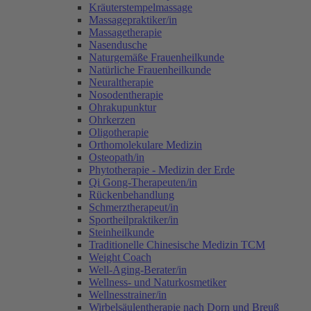
Kräuterstempelmassage
Massagepraktiker/in
Massagetherapie
Nasendusche
Naturgemäße Frauenheilkunde
Natürliche Frauenheilkunde
Neuraltherapie
Nosodentherapie
Ohrakupunktur
Ohrkerzen
Oligotherapie
Orthomolekulare Medizin
Osteopath/in
Phytotherapie - Medizin der Erde
Qi Gong-Therapeuten/in
Rückenbehandlung
Schmerztherapeut/in
Sportheilpraktiker/in
Steinheilkunde
Traditionelle Chinesische Medizin TCM
Weight Coach
Well-Aging-Berater/in
Wellness- und Naturkosmetiker
Wellnesstrainer/in
Wirbelsäulentherapie nach Dorn und Breuß