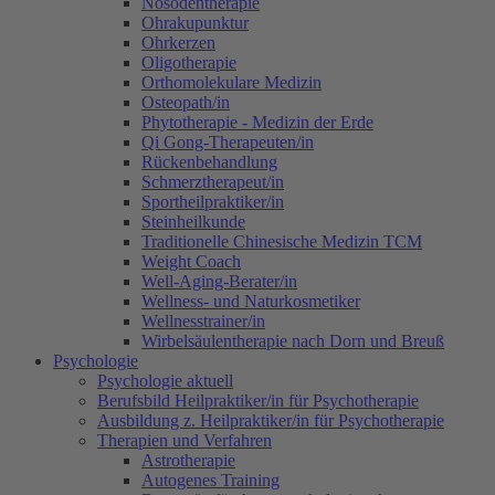
Nosodentherapie
Ohrakupunktur
Ohrkerzen
Oligotherapie
Orthomolekulare Medizin
Osteopath/in
Phytotherapie - Medizin der Erde
Qi Gong-Therapeuten/in
Rückenbehandlung
Schmerztherapeut/in
Sportheilpraktiker/in
Steinheilkunde
Traditionelle Chinesische Medizin TCM
Weight Coach
Well-Aging-Berater/in
Wellness- und Naturkosmetiker
Wellnesstrainer/in
Wirbelsäulentherapie nach Dorn und Breuß
Psychologie
Psychologie aktuell
Berufsbild Heilpraktiker/in für Psychotherapie
Ausbildung z. Heilpraktiker/in für Psychotherapie
Therapien und Verfahren
Astrotherapie
Autogenes Training