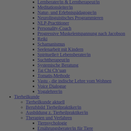
Lernberater/in & Lerntherapeut/in
Meditationsleiter/in
Natur- und Erlebnispädagoge/in
Neurolinguistisches Programmieren
NLP-Practitioner
Personality-Coach
Progressive Muskelentspannung nach Jacobson
Reiki
Schamanismus
Seelenarbeit mit Kindern
Spirituelle/r Lebensberater/in
Suchttherapeut/in
Systemische Beratung
Tai Chi Ch’uan
Tomatis-Methode
Vastu - die indische Lehre vom Wohnen
Voice Dialogue
Yogalehrer/in
Tierheilkunde
Tierheilkunde aktuell
Berufsbild Tierheilpraktiker/in
Ausbildung z. Tierheilpraktiker/in
Therapien und Verfahren
Tierpsychologie
Ernährungsberater/in für Tiere