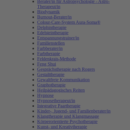
Berater/in für Astropsychologie - Astro-
Therapeut/in
Biodynamik
Burnout-Berater/in
Colour-Care-System Aura-Soma®
Delphintherapie
Edelsteintherapie
Entspannungstrainer/in
Familienstellen
Farbberater/in
Farbtherapie
Feldenkrais-Methode
Feng Shui
Gesprächstherapie nach Rogers
Gestalttherapie
Gewaltfreie Kommunikation
Graphotherapie
Heilpädagogisches Reiten
Hypnose
Hypnosetherapeut/in
Integrative Paartherapie
Kinder-, Jugend- und Familienberater/in
Klangtherapie und Klangmassage
Körperorientierte Psychotherapie
Kunst- und Kreativtherapie