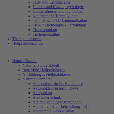
Farb- und Lichttherapie
Hunde- und Katzenpsychologie
Hundeführer/in und Kynologe/in
Naturgemäße Tierheilkunde
Telepathische Tierkommunikation
Tier-Physiotherapie - Fortbildung
Tierakupunktur
Tierhomöopathie
Therapeutensuche
Heilpraktikerschulen
Naturheilkunde
Naturheilkunde aktuell
Berufsbild Heilpraktiker/in
Ausbildung z. Heilpraktiker/in
Naturheilverfahren
Akupunkteur/in für Hebammen
Akupunkteur/in nach Thews
Akupunktur
Alexandertechnik
Alternative Diagnosemethoden
Alternative Krebsbehandlung - ECT
Apitherapie Gelee-Royale