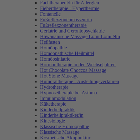
Fachtherapeut/in für Allergien
Fiebertherapie - Hyperthermie
Fontanelle
Fußreflexzonenmasseur/in
Fußreflexzonentherapie
Geriatrie und Gerontopsychiatrie
Hawaiianische Massage Lomi Lomi Nui
Heilfasten
Homöopathie
Homöopathische Heilmittel
Homöosiniatrie
Hormontherapie in den Wechseljahren
Hot Chocolate Choccoa-Massage
Hot Stone Massage
Humoraltherapie - Ausleitungsverfahren
Hydrotherapie
Hypnosetherapie bei Asthma
Immunmodulation
Kältetherapie
Kinderheilpraktik
Kinderheilpraktiker/in
Kinesiologie
Klassische Homöopathie
Klassische Massage
Kosmetische Akupunktur