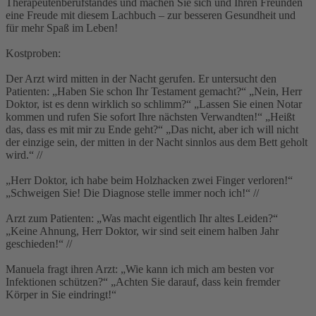
Therapeutenberufstandes und machen Sie sich und Ihren Freunden
eine Freude mit diesem Lachbuch – zur besseren Gesundheit und
für mehr Spaß im Leben!
Kostproben:
Der Arzt wird mitten in der Nacht gerufen. Er untersucht den
Patienten: „Haben Sie schon Ihr Testament gemacht?“ „Nein, Herr
Doktor, ist es denn wirklich so schlimm?“ „Lassen Sie einen Notar
kommen und rufen Sie sofort Ihre nächsten Verwandten!“ „Heißt
das, dass es mit mir zu Ende geht?“ „Das nicht, aber ich will nicht
der einzige sein, der mitten in der Nacht sinnlos aus dem Bett geholt
wird.“ //
„Herr Doktor, ich habe beim Holzhacken zwei Finger verloren!“
„Schweigen Sie! Die Diagnose stelle immer noch ich!“ //
Arzt zum Patienten: „Was macht eigentlich Ihr altes Leiden?“
„Keine Ahnung, Herr Doktor, wir sind seit einem halben Jahr
geschieden!“ //
Manuela fragt ihren Arzt: „Wie kann ich mich am besten vor
Infektionen schützen?“ „Achten Sie darauf, dass kein fremder
Körper in Sie eindringt!“