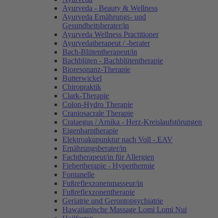
Ayurveda - Beauty & Wellness
Ayurveda Ernährungs- und
Gesundheitsberater/in
Ayurveda Wellness Practitioner
Ayurvedatherapeut / -berater
Bach-Blütentherapeut/in
Bachblüten - Bachblütentherapie
Bioresonanz-Therapie
Butterwickel
Chiropraktik
Clark-Therapie
Colon-Hydro Therapie
Craniosacrale Therapie
Crataegus / Arnika - Herz-Kreislaufstörungen
Eigenharntherapie
Elektroakupunktur nach Voll - EAV
Ernährungsberater/in
Fachtherapeut/in für Allergien
Fiebertherapie - Hyperthermie
Fontanelle
Fußreflexzonenmasseur/in
Fußreflexzonentherapie
Geriatrie und Gerontopsychiatrie
Hawaiianische Massage Lomi Lomi Nui