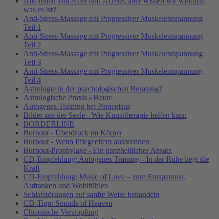
Alle reden von ADS und ADHS, aber wissen wir wirklich,
was es ist?
Anti-Stress-Massage mit Progressiver Muskelentspannung
Teil 1
Anti-Stress-Massage mit Progressiver Muskelentspannung
Teil 2
Anti-Stress-Massage mit Progressiver Muskelentspannung
Teil 3
Anti-Stress-Massage mit Progressiver Muskelentspannung
Teil 4
Astrologie in der psychologischen Beratung?
Astrologische Praxis - Heute
Autogenes Training bei Paracelsus
Bilder aus der Seele - Wie Kunsttherapie helfen kann
BORDERLINE
Burnout - Überdruck im Körper
Burnout - Wenn Pflegeeltern ausbrennen
Burnout-Prophylaxe - Ein ganzheitlicher Ansatz
CD-Empfehlung: Autogenes Training - In der Ruhe liegt die
Kraft
CD-Empfehlung: Music of Love – zum Entspannen,
Auftanken und Wohlfühlen
Schlafstörungen auf sanfte Weise behandeln
CD-Tipp: Sounds of Heaven
Chronische Verstopfung