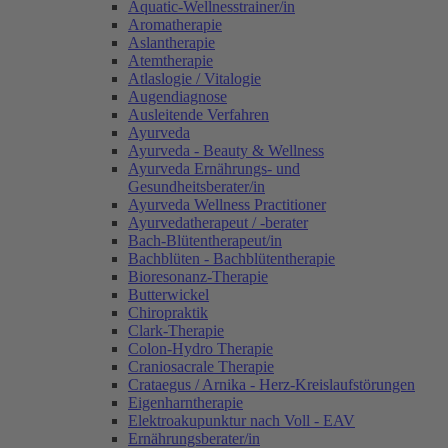
Aquatic-Wellnesstrainer/in
Aromatherapie
Aslantherapie
Atemtherapie
Atlaslogie / Vitalogie
Augendiagnose
Ausleitende Verfahren
Ayurveda
Ayurveda - Beauty & Wellness
Ayurveda Ernährungs- und
Gesundheitsberater/in
Ayurveda Wellness Practitioner
Ayurvedatherapeut / -berater
Bach-Blütentherapeut/in
Bachblüten - Bachblütentherapie
Bioresonanz-Therapie
Butterwickel
Chiropraktik
Clark-Therapie
Colon-Hydro Therapie
Craniosacrale Therapie
Crataegus / Arnika - Herz-Kreislaufstörungen
Eigenharntherapie
Elektroakupunktur nach Voll - EAV
Ernährungsberater/in