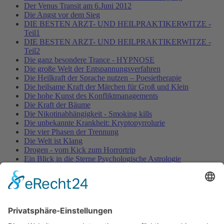
Der Venus Transit am 6.Juni 2012
Die Angst vor dem Sieg
DIE BESTEN ARZT- UND HEILPRAKTIKERWITZE -
Teil1
DIE BESTEN ARZT- UND HEILPRAKTIKERWITZE -
Teil2
Die ganz besondere Trance - HYPNOSE
Die große Welt der Entspannungsverfahren
Die Heilkraft der Sprache nutzen – Poesietherapie
Die heilsame Kraft der Märchen für Groß und Klein
Die hohe Kunst des Konfliktmanagements
Die Kraft der Bäume
Die Nikotinabhängigkeit - Smoking kills
Die unbekannte Krankheit: Kryptopyrrolurie
Die vier Phasen der Trennung
Die Welt ist Klang
Drogen - vom Kick zum Horrortrip
Ein Blick in die Sterne Psychologische Astrologie
Entspannung für Körper, Geist & Seele - YOGA
ENTSPANNUNG PUR!
Fallbeschreibung aus der Entspannungspraxis – nervöse
Unruhe & Muskelverspannungen
Fallstudie aus der Entspannungspraxis
Fallstudie aus der psychotherapeutischen Praxis - ADHS /
Burnout