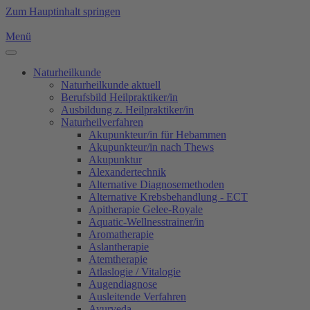
Zum Hauptinhalt springen
Menü
Naturheilkunde
Naturheilkunde aktuell
Berufsbild Heilpraktiker/in
Ausbildung z. Heilpraktiker/in
Naturheilverfahren
Akupunkteur/in für Hebammen
Akupunkteur/in nach Thews
Akupunktur
Alexandertechnik
Alternative Diagnosemethoden
Alternative Krebsbehandlung - ECT
Apitherapie Gelee-Royale
Aquatic-Wellnesstrainer/in
Aromatherapie
Aslantherapie
Atemtherapie
Atlaslogie / Vitalogie
Augendiagnose
Ausleitende Verfahren
Ayurveda