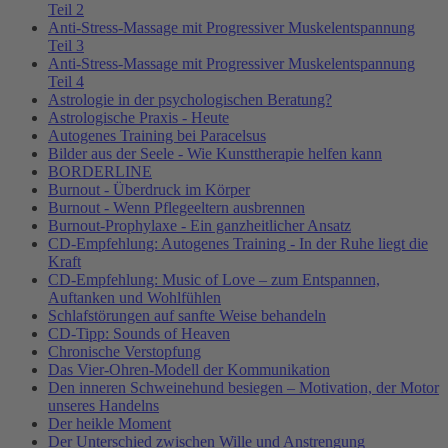
Teil 2
Anti-Stress-Massage mit Progressiver Muskelentspannung
Teil 3
Anti-Stress-Massage mit Progressiver Muskelentspannung
Teil 4
Astrologie in der psychologischen Beratung?
Astrologische Praxis - Heute
Autogenes Training bei Paracelsus
Bilder aus der Seele - Wie Kunsttherapie helfen kann
BORDERLINE
Burnout - Überdruck im Körper
Burnout - Wenn Pflegeeltern ausbrennen
Burnout-Prophylaxe - Ein ganzheitlicher Ansatz
CD-Empfehlung: Autogenes Training - In der Ruhe liegt die
Kraft
CD-Empfehlung: Music of Love – zum Entspannen,
Auftanken und Wohlfühlen
Schlafstörungen auf sanfte Weise behandeln
CD-Tipp: Sounds of Heaven
Chronische Verstopfung
Das Vier-Ohren-Modell der Kommunikation
Den inneren Schweinehund besiegen – Motivation, der Motor
unseres Handelns
Der heikle Moment
Der Unterschied zwischen Wille und Anstrengung