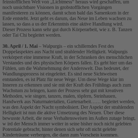
feinstofflichen Welt von „Lichtmess“ heraus wird geschaffen, um
noch unsichtbare Visionen in grobstofflichen Vorgängen
manifestieren zu können, damit schon bald das Samenkorn in der
Erde entsteht. Jetzt geht es darum, das Neue im Leben wachsen zu
lassen, so dass a us der Erkenntnis eine aktive Handlung wird.
Dieser Prozess kann sehr gut durch Körperarbeit, wie z. B. Tanzen
oder Tai Chi begleitet werden.
30. April / 1. Mai
– Walpurgis – ein schillerndes Fest des
Doppelaspektes aus Nacht und strahlender Helligkeit. Walpurgis
verkörpert eine immense Kraft, in der Schranken des menschlichen
Verstandes und des physischen Körpers fallen. Es geht hier um das
Fühlen, um die Wahrnehmung der Anderswelt. Das bedeutet, der
Wandlungsprozess ist eingeleitet. Es sind neue Sichtweisen
entstanden, es ist Platz für neue Wege. Um diese Wege klar im
Inneren zu erkennen und sie mit der Kraft des Frühlings auch zum
Wachstum zu bringen, kann der Prozess sehr gut mit kreativen
Methoden, wie singen, tanzen, malen, töpfern, Steinhauen,
Handwerk aus Naturmaterialien, Gartenarbeit…… begleitet werden,
was den Aspekt der Nacht symbolisiert. Der Aspekt der strahlenden
Helligkeit ist nun die aktive Umsetzung des Neuen. Über diese
bewusste Arbeit, die neue Verhaltensweisen im Außen zutage bringt,
w ird der Mensch immer weiter in seine bisher noch nicht gelebten
Potentiale gebracht, hinter denen sich sehr oft nicht gelebte
Kinderträume verbergen, die dann zum Vorschein kommen.