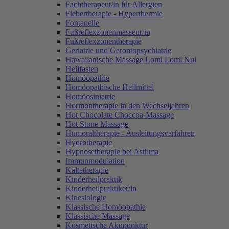
Fachtherapeut/in für Allergien
Fiebertherapie - Hyperthermie
Fontanelle
Fußreflexzonenmasseur/in
Fußreflexzonentherapie
Geriatrie und Gerontopsychiatrie
Hawaiianische Massage Lomi Lomi Nui
Heilfasten
Homöopathie
Homöopathische Heilmittel
Homöosiniatrie
Hormontherapie in den Wechseljahren
Hot Chocolate Choccoa-Massage
Hot Stone Massage
Humoraltherapie - Ausleitungsverfahren
Hydrotherapie
Hypnosetherapie bei Asthma
Immunmodulation
Kältetherapie
Kinderheilpraktik
Kinderheilpraktiker/in
Kinesiologie
Klassische Homöopathie
Klassische Massage
Kosmetische Akupunktur