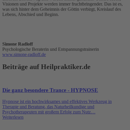
Visionen und Projekte werden immer fruchtbringender. Das ist es,
was sich hinter dem Geheimnis der Göttin verbirgt, Kreislauf des
Lebens, Abschied und Beginn.
Simone Radloff
Psychologische Beraterin und Entspannungstrainerin
www.simone-radloff.de
Beiträge auf Heilpraktiker.de
Die ganz besondere Trance - HYPNOSE
Hypnose ist ein hochwirksames und effektives Werkzeug in
Therapie und Beratung, das Naturheilkundige und
Psychotherapeuten mit großem Erfolg zum Nutz…
Weiterlesen