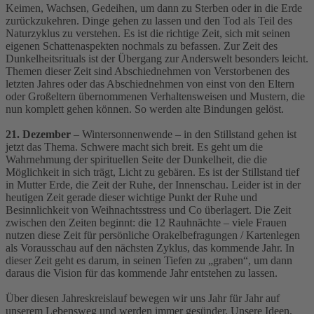
Keimen, Wachsen, Gedeihen, um dann zu Sterben oder in die Erde
zurückzukehren. Dinge gehen zu lassen und den Tod als Teil des
Naturzyklus zu verstehen. Es ist die richtige Zeit, sich mit seinen
eigenen Schattenaspekten nochmals zu befassen. Zur Zeit des
Dunkelheitsrituals ist der Übergang zur Anderswelt besonders leicht.
Themen dieser Zeit sind Abschiednehmen von Verstorbenen des
letzten Jahres oder das Abschiednehmen von einst von den Eltern
oder Großeltern übernommenen Verhaltensweisen und Mustern, die
nun komplett gehen können. So werden alte Bindungen gelöst.
21. Dezember
– Wintersonnenwende – in den Stillstand gehen ist
jetzt das Thema. Schwere macht sich breit. Es geht um die
Wahrnehmung der spirituellen Seite der Dunkelheit, die die
Möglichkeit in sich trägt, Licht zu gebären. Es ist der Stillstand tief
in Mutter Erde, die Zeit der Ruhe, der Innenschau. Leider ist in der
heutigen Zeit gerade dieser wichtige Punkt der Ruhe und
Besinnlichkeit von Weihnachtsstress und Co überlagert. Die Zeit
zwischen den Zeiten beginnt: die 12 Rauhnächte – viele Frauen
nutzen diese Zeit für persönliche Orakelbefragungen / Kartenlegen
als Vorausschau auf den nächsten Zyklus, das kommende Jahr. In
dieser Zeit geht es darum, in seinen Tiefen zu „graben“, um dann
daraus die Vision für das kommende Jahr entstehen zu lassen.
Über diesen Jahreskreislauf bewegen wir uns Jahr für Jahr auf
unserem Lebensweg und werden immer gesünder. Unsere Ideen,