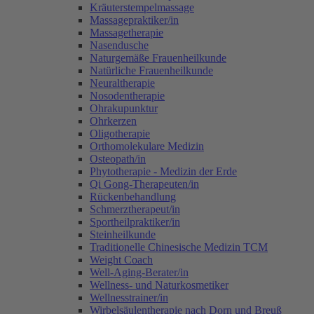
Kräuterstempelmassage
Massagepraktiker/in
Massagetherapie
Nasendusche
Naturgemäße Frauenheilkunde
Natürliche Frauenheilkunde
Neuraltherapie
Nosodentherapie
Ohrakupunktur
Ohrkerzen
Oligotherapie
Orthomolekulare Medizin
Osteopath/in
Phytotherapie - Medizin der Erde
Qi Gong-Therapeuten/in
Rückenbehandlung
Schmerztherapeut/in
Sportheilpraktiker/in
Steinheilkunde
Traditionelle Chinesische Medizin TCM
Weight Coach
Well-Aging-Berater/in
Wellness- und Naturkosmetiker
Wellnesstrainer/in
Wirbelsäulentherapie nach Dorn und Breuß