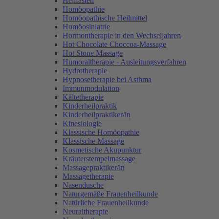
Heilfasten
Homöopathie
Homöopathische Heilmittel
Homöosiniatrie
Hormontherapie in den Wechseljahren
Hot Chocolate Choccoa-Massage
Hot Stone Massage
Humoraltherapie - Ausleitungsverfahren
Hydrotherapie
Hypnosetherapie bei Asthma
Immunmodulation
Kältetherapie
Kinderheilpraktik
Kinderheilpraktiker/in
Kinesiologie
Klassische Homöopathie
Klassische Massage
Kosmetische Akupunktur
Kräuterstempelmassage
Massagepraktiker/in
Massagetherapie
Nasendusche
Naturgemäße Frauenheilkunde
Natürliche Frauenheilkunde
Neuraltherapie