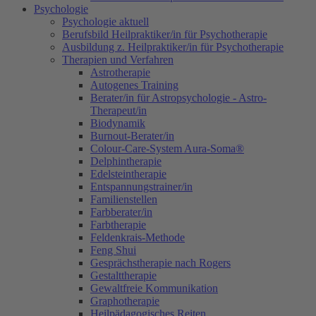
Psychologie
Psychologie aktuell
Berufsbild Heilpraktiker/in für Psychotherapie
Ausbildung z. Heilpraktiker/in für Psychotherapie
Therapien und Verfahren
Astrotherapie
Autogenes Training
Berater/in für Astropsychologie - Astro-
Therapeut/in
Biodynamik
Burnout-Berater/in
Colour-Care-System Aura-Soma®
Delphintherapie
Edelsteintherapie
Entspannungstrainer/in
Familienstellen
Farbberater/in
Farbtherapie
Feldenkrais-Methode
Feng Shui
Gesprächstherapie nach Rogers
Gestalttherapie
Gewaltfreie Kommunikation
Graphotherapie
Heilpädagogisches Reiten