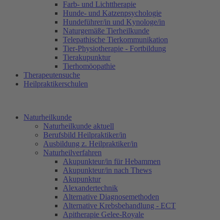
Farb- und Lichttherapie
Hunde- und Katzenpsychologie
Hundeführer/in und Kynologe/in
Naturgemäße Tierheilkunde
Telepathische Tierkommunikation
Tier-Physiotherapie - Fortbildung
Tierakupunktur
Tierhomöopathie
Therapeutensuche
Heilpraktikerschulen
Naturheilkunde
Naturheilkunde aktuell
Berufsbild Heilpraktiker/in
Ausbildung z. Heilpraktiker/in
Naturheilverfahren
Akupunkteur/in für Hebammen
Akupunkteur/in nach Thews
Akupunktur
Alexandertechnik
Alternative Diagnosemethoden
Alternative Krebsbehandlung - ECT
Apitherapie Gelee-Royale