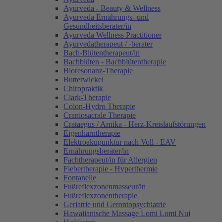
Ayurveda - Beauty & Wellness
Ayurveda Ernährungs- und
Gesundheitsberater/in
Ayurveda Wellness Practitioner
Ayurvedatherapeut / -berater
Bach-Blütentherapeut/in
Bachblüten - Bachblütentherapie
Bioresonanz-Therapie
Butterwickel
Chiropraktik
Clark-Therapie
Colon-Hydro Therapie
Craniosacrale Therapie
Crataegus / Arnika - Herz-Kreislaufstörungen
Eigenharntherapie
Elektroakupunktur nach Voll - EAV
Ernährungsberater/in
Fachtherapeut/in für Allergien
Fiebertherapie - Hyperthermie
Fontanelle
Fußreflexzonenmasseur/in
Fußreflexzonentherapie
Geriatrie und Gerontopsychiatrie
Hawaiianische Massage Lomi Lomi Nui