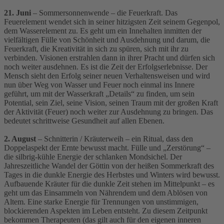
21. Juni
– Sommersonnenwende – die Feuerkraft. Das
Feuerelement wendet sich in seiner hitzigsten Zeit seinem Gegenpol,
dem Wasserelement zu. Es geht um ein Innehalten inmitten der
vielfältigen Fülle von Schönheit und Ausdehnung und darum, die
Feuerkraft, die Kreativität in sich zu spüren, sich mit ihr zu
verbinden. Visionen erstrahlen dann in ihrer Pracht und dürfen sich
noch weiter ausdehnen. Es ist die Zeit der Erfolgserlebnisse. Der
Mensch sieht den Erfolg seiner neuen Verhaltensweisen und wird
nun über Weg von Wasser und Feuer noch einmal ins Innere
geführt, um mit der Wasserkraft „Details“ zu finden, um sein
Potential, sein Ziel, seine Vision, seinen Traum mit der großen Kraft
der Aktivität (Feuer) noch weiter zur Ausdehnung zu bringen. Das
bedeutet schrittweise Gesundheit auf allen Ebenen.
2. August
– Schnitterin / Kräuterweih – ein Ritual, dass den
Doppelaspekt der Ernte bewusst macht. Fülle und „Zerstörung“ –
die silbrig-kühle Energie der schlanken Mondsichel. Der
Jahreszeitliche Wandel der Göttin von der heißen Sommerkraft des
Tages in die dunkle Energie des Herbstes und Winters wird bewusst.
Aufbauende Kräuter für die dunkle Zeit stehen im Mittelpunkt – es
geht um das Einsammeln von Nährendem und dem Ablösen von
Altem. Eine starke Energie für Trennungen von unstimmigen,
blockierenden Aspekten im Leben entsteht. Zu diesem Zeitpunkt
bekommen Therapeuten (das gilt auch für den eigenen inneren