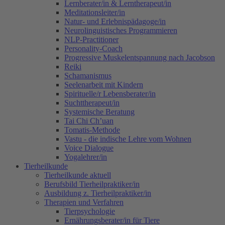
Lernberater/in & Lerntherapeut/in
Meditationsleiter/in
Natur- und Erlebnispädagoge/in
Neurolinguistisches Programmieren
NLP-Practitioner
Personality-Coach
Progressive Muskelentspannung nach Jacobson
Reiki
Schamanismus
Seelenarbeit mit Kindern
Spirituelle/r Lebensberater/in
Suchttherapeut/in
Systemische Beratung
Tai Chi Ch’uan
Tomatis-Methode
Vastu - die indische Lehre vom Wohnen
Voice Dialogue
Yogalehrer/in
Tierheilkunde
Tierheilkunde aktuell
Berufsbild Tierheilpraktiker/in
Ausbildung z. Tierheilpraktiker/in
Therapien und Verfahren
Tierpsychologie
Ernährungsberater/in für Tiere