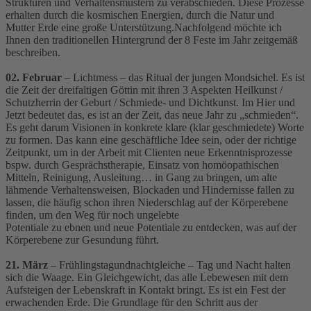
Strukturen und Verhaltensmustern zu verabschieden. Diese Prozesse
erhalten durch die kosmischen Energien, durch die Natur und
Mutter Erde eine große Unterstützung.Nachfolgend möchte ich
Ihnen den traditionellen Hintergrund der 8 Feste im Jahr zeitgemäß
beschreiben.
02. Februar
– Lichtmess – das Ritual der jungen Mondsichel. Es ist
die Zeit der dreifaltigen Göttin mit ihren 3 Aspekten Heilkunst /
Schutzherrin der Geburt / Schmiede- und Dichtkunst. Im Hier und
Jetzt bedeutet das, es ist an der Zeit, das neue Jahr zu „schmieden“.
Es geht darum Visionen in konkrete klare (klar geschmiedete) Worte
zu formen. Das kann eine geschäftliche Idee sein, oder der richtige
Zeitpunkt, um in der Arbeit mit Clienten neue Erkenntnisprozesse
bspw. durch Gesprächstherapie, Einsatz von homöopathischen
Mitteln, Reinigung, Ausleitung… in Gang zu bringen, um alte
lähmende Verhaltensweisen, Blockaden und Hindernisse fallen zu
lassen, die häufig schon ihren Niederschlag auf der Körperebene
finden, um den Weg für noch ungelebte
Potentiale zu ebnen und neue Potentiale zu entdecken, was auf der
Körperebene zur Gesundung führt.
21. März
– Frühlingstagundnachtgleiche – Tag und Nacht halten
sich die Waage. Ein Gleichgewicht, das alle Lebewesen mit dem
Aufsteigen der Lebenskraft in Kontakt bringt. Es ist ein Fest der
erwachenden Erde. Die Grundlage für den Schritt aus der