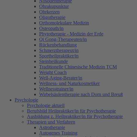
Nosodentherapie
Ohrakupunktur
Ohrkerzen
Oligotherapie
Orthomolekulare Medizin
Osteopath/in
Phytotherapie - Medizin der Erde
Qi Gong-Therapeuten/in
Rückenbehandlung
Schmerztherapeut/in
Sportheilpraktiker/in
Steinheilkunde
Traditionelle Chinesische Medizin TCM
Weight Coach
Well-Aging-Berater/in
Wellness- und Naturkosmetiker
Wellnesstrainer/in
Wirbelsäulentherapie nach Dorn und Breuß
Psychologie
Psychologie aktuell
Berufsbild Heilpraktiker/in für Psychotherapie
Ausbildung z. Heilpraktiker/in für Psychotherapie
Therapien und Verfahren
Astrotherapie
Autogenes Training