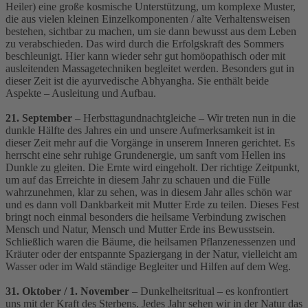
Heiler) eine große kosmische Unterstützung, um komplexe Muster,
die aus vielen kleinen Einzelkomponenten / alte Verhaltensweisen
bestehen, sichtbar zu machen, um sie dann bewusst aus dem Leben
zu verabschieden. Das wird durch die Erfolgskraft des Sommers
beschleunigt. Hier kann wieder sehr gut homöopathisch oder mit
ausleitenden Massagetechniken begleitet werden. Besonders gut in
dieser Zeit ist die ayurvedische Abhyangha. Sie enthält beide
Aspekte – Ausleitung und Aufbau.
21. September
– Herbsttagundnachtgleiche – Wir treten nun in die
dunkle Hälfte des Jahres ein und unsere Aufmerksamkeit ist in
dieser Zeit mehr auf die Vorgänge in unserem Inneren gerichtet. Es
herrscht eine sehr ruhige Grundenergie, um sanft vom Hellen ins
Dunkle zu gleiten. Die Ernte wird eingeholt. Der richtige Zeitpunkt,
um auf das Erreichte in diesem Jahr zu schauen und die Fülle
wahrzunehmen, klar zu sehen, was in diesem Jahr alles schön war
und es dann voll Dankbarkeit mit Mutter Erde zu teilen. Dieses Fest
bringt noch einmal besonders die heilsame Verbindung zwischen
Mensch und Natur, Mensch und Mutter Erde ins Bewusstsein.
Schließlich waren die Bäume, die heilsamen Pflanzenessenzen und
Kräuter oder der entspannte Spaziergang in der Natur, vielleicht am
Wasser oder im Wald ständige Begleiter und Hilfen auf dem Weg.
31. Oktober / 1. November
– Dunkelheitsritual – es konfrontiert
uns mit der Kraft des Sterbens. Jedes Jahr sehen wir in der Natur das