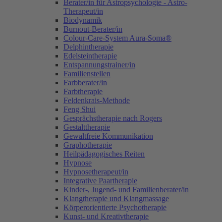
Berater/in für Astropsychologie - Astro-
Therapeut/in
Biodynamik
Burnout-Berater/in
Colour-Care-System Aura-Soma®
Delphintherapie
Edelsteintherapie
Entspannungstrainer/in
Familienstellen
Farbberater/in
Farbtherapie
Feldenkrais-Methode
Feng Shui
Gesprächstherapie nach Rogers
Gestalttherapie
Gewaltfreie Kommunikation
Graphotherapie
Heilpädagogisches Reiten
Hypnose
Hypnosetherapeut/in
Integrative Paartherapie
Kinder-, Jugend- und Familienberater/in
Klangtherapie und Klangmassage
Körperorientierte Psychotherapie
Kunst- und Kreativtherapie