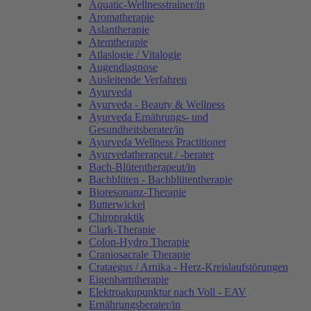
Aquatic-Wellnesstrainer/in
Aromatherapie
Aslantherapie
Atemtherapie
Atlaslogie / Vitalogie
Augendiagnose
Ausleitende Verfahren
Ayurveda
Ayurveda - Beauty & Wellness
Ayurveda Ernährungs- und
Gesundheitsberater/in
Ayurveda Wellness Practitioner
Ayurvedatherapeut / -berater
Bach-Blütentherapeut/in
Bachblüten - Bachblütentherapie
Bioresonanz-Therapie
Butterwickel
Chiropraktik
Clark-Therapie
Colon-Hydro Therapie
Craniosacrale Therapie
Crataegus / Arnika - Herz-Kreislaufstörungen
Eigenharntherapie
Elektroakupunktur nach Voll - EAV
Ernährungsberater/in