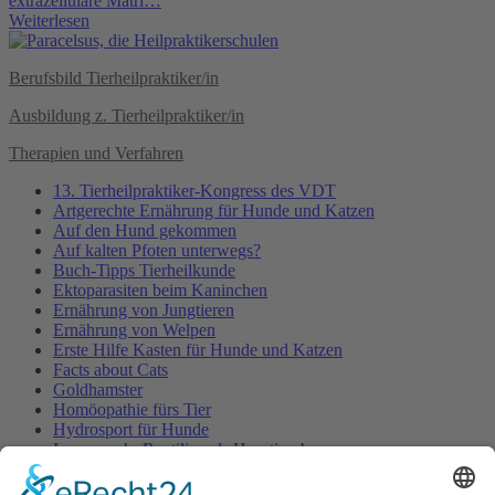
extrazelluläre Matri…
Weiterlesen
Berufsbild Tierheilpraktiker/in
Ausbildung z. Tierheilpraktiker/in
Therapien und Verfahren
13. Tierheilpraktiker-Kongress des VDT
Artgerechte Ernährung für Hunde und Katzen
Auf den Hund gekommen
Auf kalten Pfoten unterwegs?
Buch-Tipps Tierheilkunde
Ektoparasiten beim Kaninchen
Ernährung von Jungtieren
Ernährung von Welpen
Erste Hilfe Kasten für Hunde und Katzen
Facts about Cats
Goldhamster
Homöopathie fürs Tier
Hydrosport für Hunde
Immer mehr Reptilien als Haustiere!
In Würde altern – Hunde im Heim
Natürliche Tierheilkunde