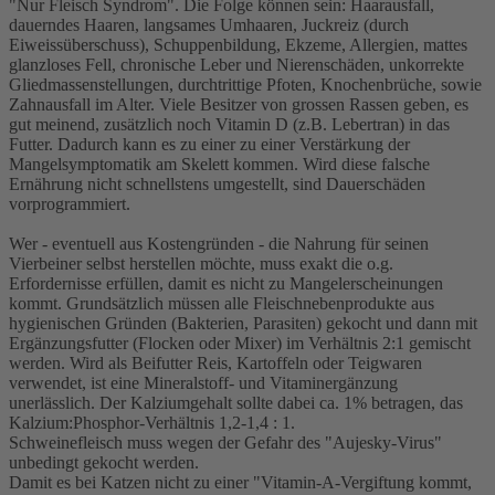
"Nur Fleisch Syndrom". Die Folge können sein: Haarausfall,
dauerndes Haaren, langsames Umhaaren, Juckreiz (durch
Eiweissüberschuss), Schuppenbildung, Ekzeme, Allergien, mattes
glanzloses Fell, chronische Leber und Nierenschäden, unkorrekte
Gliedmassenstellungen, durchtrittige Pfoten, Knochenbrüche, sowie
Zahnausfall im Alter. Viele Besitzer von grossen Rassen geben, es
gut meinend, zusätzlich noch Vitamin D (z.B. Lebertran) in das
Futter. Dadurch kann es zu einer zu einer Verstärkung der
Mangelsymptomatik am Skelett kommen. Wird diese falsche
Ernährung nicht schnellstens umgestellt, sind Dauerschäden
vorprogrammiert.
Wer - eventuell aus Kostengründen - die Nahrung für seinen
Vierbeiner selbst herstellen möchte, muss exakt die o.g.
Erfordernisse erfüllen, damit es nicht zu Mangelerscheinungen
kommt. Grundsätzlich müssen alle Fleischnebenprodukte aus
hygienischen Gründen (Bakterien, Parasiten) gekocht und dann mit
Ergänzungsfutter (Flocken oder Mixer) im Verhältnis 2:1 gemischt
werden. Wird als Beifutter Reis, Kartoffeln oder Teigwaren
verwendet, ist eine Mineralstoff- und Vitaminergänzung
unerlässlich. Der Kalziumgehalt sollte dabei ca. 1% betragen, das
Kalzium:Phosphor-Verhältnis 1,2-1,4 : 1.
Schweinefleisch muss wegen der Gefahr des "Aujesky-Virus"
unbedingt gekocht werden.
Damit es bei Katzen nicht zu einer "Vitamin-A-Vergiftung kommt,