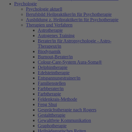
Psychologie
Psychologie aktuell
Berufsbild Heilpraktiker/in für Psychotherapie
Ausbildung z. Heilpraktiker/in für Psychotherapie
Therapien und Verfahren
Astrotherapie
Autogenes Training
Berater/in für Astropsychologie - Astro-
Therapeut/in
Biodynamik
Burnout-Berater/in
Colour-Care-System Aura-Soma®
Delphintherapie
Edelsteintherapie
Entspannungstrainer/in
Familienstellen
Farbberater/in
Farbtherapie
Feldenkrais-Methode
Feng Shui
Gesprächstherapie nach Rogers
Gestalttherapie
Gewaltfreie Kommunikation
Graphotherapie
Heilpädagogisches Reiten