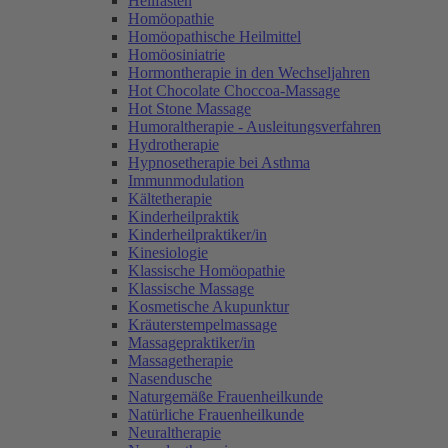
Heilfasten
Homöopathie
Homöopathische Heilmittel
Homöosiniatrie
Hormontherapie in den Wechseljahren
Hot Chocolate Choccoa-Massage
Hot Stone Massage
Humoraltherapie - Ausleitungsverfahren
Hydrotherapie
Hypnosetherapie bei Asthma
Immunmodulation
Kältetherapie
Kinderheilpraktik
Kinderheilpraktiker/in
Kinesiologie
Klassische Homöopathie
Klassische Massage
Kosmetische Akupunktur
Kräuterstempelmassage
Massagepraktiker/in
Massagetherapie
Nasendusche
Naturgemäße Frauenheilkunde
Natürliche Frauenheilkunde
Neuraltherapie