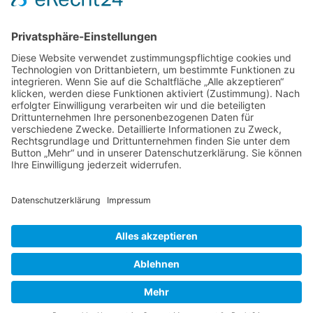
NeuroStim Therapie in der Pferdeheilpraxis
Pferdekauf ist eine eigene Wissenschaft
Projekt "Wertschätzung teilen" - Empathie verbindet
Tiernahrung Hunde - Katzen
Weisheiten der Schnüffelnasen
Berufsbild Tierheilpraktiker
Ausbildung z. Tierheilpraktiker/in
Therapien und Verfahren
HEILPRAKTIKER
Partner - Marktplatz
Suche
Impressum
Datenschutzerklärung
Heilpraktikerschule