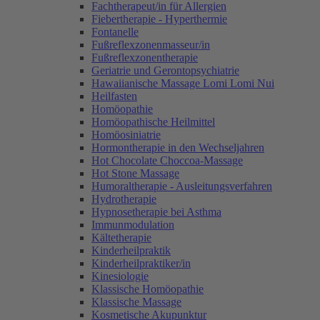
Fachtherapeut/in für Allergien
Fiebertherapie - Hyperthermie
Fontanelle
Fußreflexzonenmasseur/in
Fußreflexzonentherapie
Geriatrie und Gerontopsychiatrie
Hawaiianische Massage Lomi Lomi Nui
Heilfasten
Homöopathie
Homöopathische Heilmittel
Homöosiniatrie
Hormontherapie in den Wechseljahren
Hot Chocolate Choccoa-Massage
Hot Stone Massage
Humoraltherapie - Ausleitungsverfahren
Hydrotherapie
Hypnosetherapie bei Asthma
Immunmodulation
Kältetherapie
Kinderheilpraktik
Kinderheilpraktiker/in
Kinesiologie
Klassische Homöopathie
Klassische Massage
Kosmetische Akupunktur