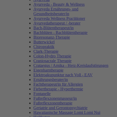
Ayurveda - Beauty & Wellness
Ayurveda Ernährungs- und
Gesundheitsberater/in
Ayurveda Wellness Practitioner
Ayurvedatherapeut / -berater
Bach-Blütentherapeut/in
Bachblüten - Bachblütentherapie
Bioresonanz-Therapie
Butterwickel
Chiropraktik
Clark-Therapie
Colon-Hydro Therapie
Craniosacrale Therapie
Crataegus / Arnika - Herz-Kreislaufstörungen
Eigenharntherapie
Elektroakupunktur nach Voll - EAV
Ernährungsberater/in
Fachtherapeut/in für Allergien
Fiebertherapie - Hyperthermie
Fontanelle
Fußreflexzonenmasseur/in
Fußreflexzonentherapie
Geriatrie und Gerontopsychiatrie
Hawaiianische Massage Lomi Lomi Nui