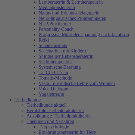
Lernberater/in & Lerntherapeut/in
Meditationsleiter/in
Natur- und Erlebnispädagoge/in
Neurolinguistisches Programmieren
NLP-Practitioner
Personality-Coach
Progressive Muskelentspannung nach Jacobson
Reiki
Schamanismus
Seelenarbeit mit Kindern
Spirituelle/r Lebensberater/in
Suchttherapeut/in
Systemische Beratung
Tai Chi Ch’uan
Tomatis-Methode
Vastu - die indische Lehre vom Wohnen
Voice Dialogue
Yogalehrer/in
Tierheilkunde
Tierheilkunde aktuell
Berufsbild Tierheilpraktiker/in
Ausbildung z. Tierheilpraktiker/in
Therapien und Verfahren
Tierpsychologie
Ernährungsberater/in für Tiere