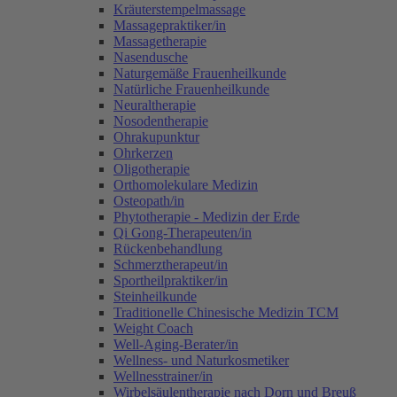
Kräuterstempelmassage
Massagepraktiker/in
Massagetherapie
Nasendusche
Naturgemäße Frauenheilkunde
Natürliche Frauenheilkunde
Neuraltherapie
Nosodentherapie
Ohrakupunktur
Ohrkerzen
Oligotherapie
Orthomolekulare Medizin
Osteopath/in
Phytotherapie - Medizin der Erde
Qi Gong-Therapeuten/in
Rückenbehandlung
Schmerztherapeut/in
Sportheilpraktiker/in
Steinheilkunde
Traditionelle Chinesische Medizin TCM
Weight Coach
Well-Aging-Berater/in
Wellness- und Naturkosmetiker
Wellnesstrainer/in
Wirbelsäulentherapie nach Dorn und Breuß