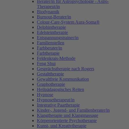
Berater/in für Astropsychologie - Astro-
Therapeut/in
Biodynamik
Burnout-Berater/in
Colour-Care-System Aura-Soma®
Delphintherapie
Edelsteintherapie
Entspannungstrainer/in
Familienstellen
Farbberater/in
Farbtherapie
Feldenkrais-Methode
Feng Shui
Gesprächstherapie nach Rogers
Gestalttherapie
Gewaltfreie Kommunikation
Graphotherapie
Heilpädagogisches Reiten
Hypnose
Hypnosetherapeut/in
Integrative Paartherapie
Kinder-, Jugend- und Familienberater/in
Klangtherapie und Klangmassage
Körperorientierte Psychotherapie
Kunst- und Kreativtherapie