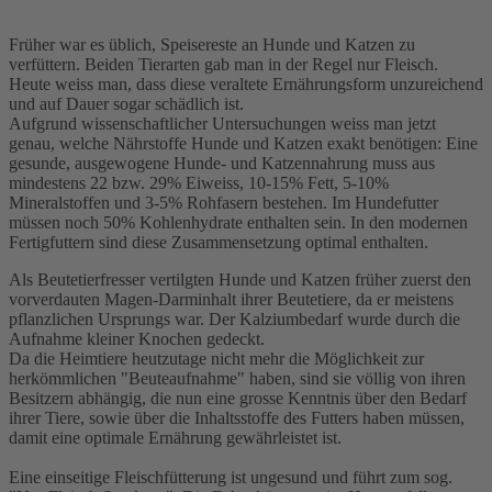
Früher war es üblich, Speisereste an Hunde und Katzen zu
verfüttern. Beiden Tierarten gab man in der Regel nur Fleisch.
Heute weiss man, dass diese veraltete Ernährungsform unzureichend
und auf Dauer sogar schädlich ist.
Aufgrund wissenschaftlicher Untersuchungen weiss man jetzt
genau, welche Nährstoffe Hunde und Katzen exakt benötigen: Eine
gesunde, ausgewogene Hunde- und Katzennahrung muss aus
mindestens 22 bzw. 29% Eiweiss, 10-15% Fett, 5-10%
Mineralstoffen und 3-5% Rohfasern bestehen. Im Hundefutter
müssen noch 50% Kohlenhydrate enthalten sein. In den modernen
Fertigfuttern sind diese Zusammensetzung optimal enthalten.
Als Beutetierfresser vertilgten Hunde und Katzen früher zuerst den
vorverdauten Magen-Darminhalt ihrer Beutetiere, da er meistens
pflanzlichen Ursprungs war. Der Kalziumbedarf wurde durch die
Aufnahme kleiner Knochen gedeckt.
Da die Heimtiere heutzutage nicht mehr die Möglichkeit zur
herkömmlichen "Beuteaufnahme" haben, sind sie völlig von ihren
Besitzern abhängig, die nun eine grosse Kenntnis über den Bedarf
ihrer Tiere, sowie über die Inhaltsstoffe des Futters haben müssen,
damit eine optimale Ernährung gewährleistet ist.
Eine einseitige Fleischfütterung ist ungesund und führt zum sog.