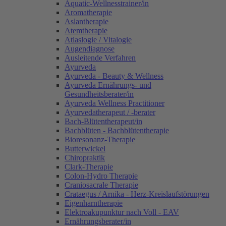
Aquatic-Wellnesstrainer/in
Aromatherapie
Aslantherapie
Atemtherapie
Atlaslogie / Vitalogie
Augendiagnose
Ausleitende Verfahren
Ayurveda
Ayurveda - Beauty & Wellness
Ayurveda Ernährungs- und
Gesundheitsberater/in
Ayurveda Wellness Practitioner
Ayurvedatherapeut / -berater
Bach-Blütentherapeut/in
Bachblüten - Bachblütentherapie
Bioresonanz-Therapie
Butterwickel
Chiropraktik
Clark-Therapie
Colon-Hydro Therapie
Craniosacrale Therapie
Crataegus / Arnika - Herz-Kreislaufstörungen
Eigenharntherapie
Elektroakupunktur nach Voll - EAV
Ernährungsberater/in