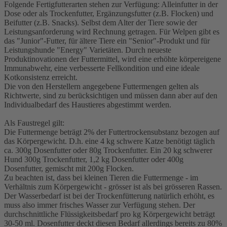
Folgende Fertigfutterarten stehen zur Verfügung: Alleinfutter in der
Dose oder als Trockenfutter, Ergänzungsfutter (z.B. Flocken) und
Beifutter (z.B. Snacks). Selbst dem Alter der Tiere sowie der
Leistungsanforderung wird Rechnung getragen. Für Welpen gibt es
das "Junior"-Futter, für ältere Tiere ein "Senior"-Produkt und für
Leistungshunde "Energy" Varietäten. Durch neueste
Produktinovationen der Futtermittel, wird eine erhöhte körpereigene
Immunabwehr, eine verbesserte Fellkondition und eine ideale
Kotkonsistenz erreicht.
Die von den Herstellern angegebene Futtermengen gelten als
Richtwerte, sind zu berücksichtigen und müssen dann aber auf den
Individualbedarf des Haustieres abgestimmt werden.
Als Faustregel gilt:
Die Futtermenge beträgt 2% der Futtertrockensubstanz bezogen auf
das Körpergewicht. D.h. eine 4 kg schwere Katze benötigt täglich
ca. 300g Dosenfutter oder 80g Trockenfutter. Ein 20 kg schwerer
Hund 300g Trockenfutter, 1,2 kg Dosenfutter oder 400g
Dosenfutter, gemischt mit 200g Flocken.
Zu beachten ist, dass bei kleinen Tieren die Futtermenge - im
Verhältnis zum Körpergewicht - grösser ist als bei grösseren Rassen.
Der Wasserbedarf ist bei der Trockenfütterung natürlich erhöht, es
muss also immer frisches Wasser zur Verfügung stehen. Der
durchschnittliche Flüssigkeitsbedarf pro kg Körpergewicht beträgt
30-50 ml. Dosenfutter deckt diesen Bedarf allerdings bereits zu 80%