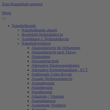
Zum Hauptinhalt springen
Menü
Naturheilkunde
Naturheilkunde aktuell
Berufsbild Heilpraktiker/in
Ausbildung z. Heilpraktiker/in
Naturheilverfahren
Akupunkteur/in für Hebammen
Akupunkteur/in nach Thews
Akupunktur
Alexandertechnik
Alternative Diagnosemethoden
Alternative Krebsbehandlung - ECT
Apitherapie Gelee-Royale
Aquatic-Wellnesstrainer/in
Aromatherapie
Aslantherapie
Atemtherapie
Atlaslogie / Vitalogie
Augendiagnose
Ausleitende Verfahren
Ayurveda