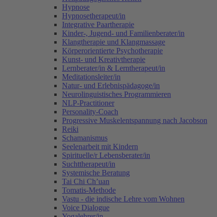
Hypnose
Hypnosetherapeut/in
Integrative Paartherapie
Kinder-, Jugend- und Familienberater/in
Klangtherapie und Klangmassage
Körperorientierte Psychotherapie
Kunst- und Kreativtherapie
Lernberater/in & Lerntherapeut/in
Meditationsleiter/in
Natur- und Erlebnispädagoge/in
Neurolinguistisches Programmieren
NLP-Practitioner
Personality-Coach
Progressive Muskelentspannung nach Jacobson
Reiki
Schamanismus
Seelenarbeit mit Kindern
Spirituelle/r Lebensberater/in
Suchttherapeut/in
Systemische Beratung
Tai Chi Ch’uan
Tomatis-Methode
Vastu - die indische Lehre vom Wohnen
Voice Dialogue
Yogalehrer/in