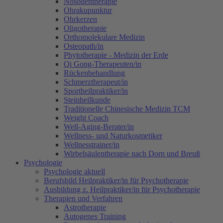
Nosodentherapie
Ohrakupunktur
Ohrkerzen
Oligotherapie
Orthomolekulare Medizin
Osteopath/in
Phytotherapie - Medizin der Erde
Qi Gong-Therapeuten/in
Rückenbehandlung
Schmerztherapeut/in
Sportheilpraktiker/in
Steinheilkunde
Traditionelle Chinesische Medizin TCM
Weight Coach
Well-Aging-Berater/in
Wellness- und Naturkosmetiker
Wellnesstrainer/in
Wirbelsäulentherapie nach Dorn und Breuß
Psychologie
Psychologie aktuell
Berufsbild Heilpraktiker/in für Psychotherapie
Ausbildung z. Heilpraktiker/in für Psychotherapie
Therapien und Verfahren
Astrotherapie
Autogenes Training