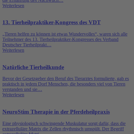
die Ernährung des Nachwuch…
Weiterlesen
13. Tierheilpraktiker-Kongress des VDT
„Tieren helfen zu können ist etwas Wundervolles“, waren sich alle
Teilnehmer des 13. Tierheilpraktiker-Kongresses des Verband
Deutscher Tierheilprakt…
Weiterlesen
Natürliche Tierheilkunde
Bevor der Gesetzgeber den Beruf des Tierarztes formulierte, gab es
praktisch in jedem Dorf Menschen, die besonders viel von Tieren
verstanden und sie…
Weiterlesen
NeuroStim Therapie in der Pferdeheilpraxis
Eine physiologisch schwingende Muskulatur sorgt dafür, dass die
extrazelluläre Matrix die Zellen rhythmisch umspült. Der Begriff