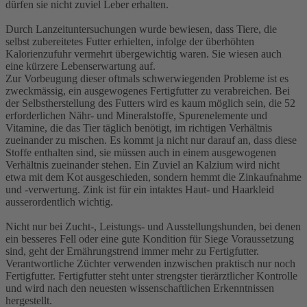
dürfen sie nicht zuviel Leber erhalten.
Durch Lanzeituntersuchungen wurde bewiesen, dass Tiere, die
selbst zubereitetes Futter erhielten, infolge der überhöhten
Kalorienzufuhr vermehrt übergewichtig waren. Sie wiesen auch
eine kürzere Lebenserwartung auf.
Zur Vorbeugung dieser oftmals schwerwiegenden Probleme ist es
zweckmässig, ein ausgewogenes Fertigfutter zu verabreichen. Bei
der Selbstherstellung des Futters wird es kaum möglich sein, die 52
erforderlichen Nähr- und Mineralstoffe, Spurenelemente und
Vitamine, die das Tier täglich benötigt, im richtigen Verhältnis
zueinander zu mischen. Es kommt ja nicht nur darauf an, dass diese
Stoffe enthalten sind, sie müssen auch in einem ausgewogenen
Verhältnis zueinander stehen. Ein Zuviel an Kalzium wird nicht
etwa mit dem Kot ausgeschieden, sondern hemmt die Zinkaufnahme
und -verwertung. Zink ist für ein intaktes Haut- und Haarkleid
ausserordentlich wichtig.
Nicht nur bei Zucht-, Leistungs- und Ausstellungshunden, bei denen
ein besseres Fell oder eine gute Kondition für Siege Voraussetzung
sind, geht der Ernährungstrend immer mehr zu Fertigfutter.
Verantwortliche Züchter verwenden inzwischen praktisch nur noch
Fertigfutter. Fertigfutter steht unter strengster tierärztlicher Kontrolle
und wird nach den neuesten wissenschaftlichen Erkenntnissen
hergestellt.