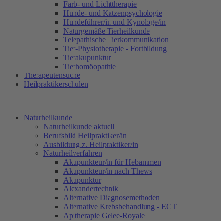
Farb- und Lichttherapie
Hunde- und Katzenpsychologie
Hundeführer/in und Kynologe/in
Naturgemäße Tierheilkunde
Telepathische Tierkommunikation
Tier-Physiotherapie - Fortbildung
Tierakupunktur
Tierhomöopathie
Therapeutensuche
Heilpraktikerschulen
Naturheilkunde
Naturheilkunde aktuell
Berufsbild Heilpraktiker/in
Ausbildung z. Heilpraktiker/in
Naturheilverfahren
Akupunkteur/in für Hebammen
Akupunkteur/in nach Thews
Akupunktur
Alexandertechnik
Alternative Diagnosemethoden
Alternative Krebsbehandlung - ECT
Apitherapie Gelee-Royale