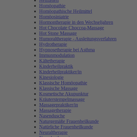
Heilfasten
Homöopathie
Homöopathische Heilmittel
Homöosiniatrie
Hormontherapie in den Wechseljahren
Hot Chocolate Choccoa-Massage
Hot Stone Massage
Humoraltherapie - Ausleitungsverfahren
Hydrotherapie
Hypnosetherapie bei Asthma
Immunmodulation
Kältetherapie
Kinderheilpraktik
Kinderheilpraktiker/in
Kinesiologie
Klassische Homöopathie
Klassische Massage
Kosmetische Akupunktur
Kräuterstempelmassage
Massagepraktiker/in
Massagetherapie
Nasendusche
Naturgemäße Frauenheilkunde
Natürliche Frauenheilkunde
Neuraltherapie