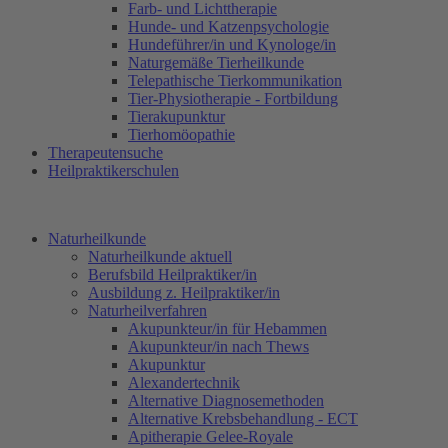
Farb- und Lichttherapie
Hunde- und Katzenpsychologie
Hundeführer/in und Kynologe/in
Naturgemäße Tierheilkunde
Telepathische Tierkommunikation
Tier-Physiotherapie - Fortbildung
Tierakupunktur
Tierhomöopathie
Therapeutensuche
Heilpraktikerschulen
Naturheilkunde
Naturheilkunde aktuell
Berufsbild Heilpraktiker/in
Ausbildung z. Heilpraktiker/in
Naturheilverfahren
Akupunkteur/in für Hebammen
Akupunkteur/in nach Thews
Akupunktur
Alexandertechnik
Alternative Diagnosemethoden
Alternative Krebsbehandlung - ECT
Apitherapie Gelee-Royale