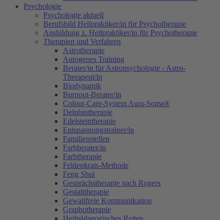
Psychologie
Psychologie aktuell
Berufsbild Heilpraktiker/in für Psychotherapie
Ausbildung z. Heilpraktiker/in für Psychotherapie
Therapien und Verfahren
Astrotherapie
Autogenes Training
Berater/in für Astropsychologie - Astro-
Therapeut/in
Biodynamik
Burnout-Berater/in
Colour-Care-System Aura-Soma®
Delphintherapie
Edelsteintherapie
Entspannungstrainer/in
Familienstellen
Farbberater/in
Farbtherapie
Feldenkrais-Methode
Feng Shui
Gesprächstherapie nach Rogers
Gestalttherapie
Gewaltfreie Kommunikation
Graphotherapie
Heilpädagogisches Reiten