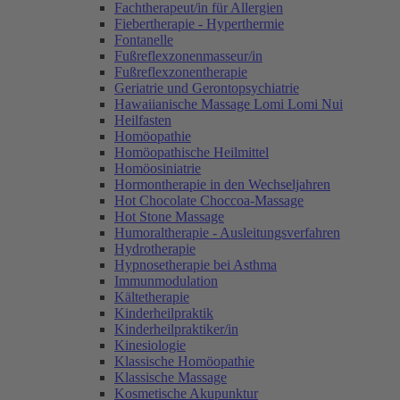
Fachtherapeut/in für Allergien
Fiebertherapie - Hyperthermie
Fontanelle
Fußreflexzonenmasseur/in
Fußreflexzonentherapie
Geriatrie und Gerontopsychiatrie
Hawaiianische Massage Lomi Lomi Nui
Heilfasten
Homöopathie
Homöopathische Heilmittel
Homöosiniatrie
Hormontherapie in den Wechseljahren
Hot Chocolate Choccoa-Massage
Hot Stone Massage
Humoraltherapie - Ausleitungsverfahren
Hydrotherapie
Hypnosetherapie bei Asthma
Immunmodulation
Kältetherapie
Kinderheilpraktik
Kinderheilpraktiker/in
Kinesiologie
Klassische Homöopathie
Klassische Massage
Kosmetische Akupunktur