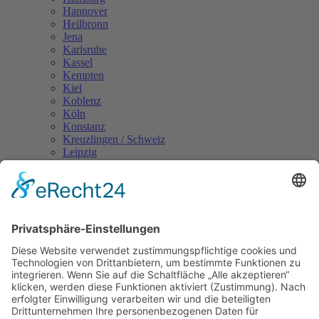
Hannover
Heilbronn
Jena
Karlsruhe
Kassel
Kempten
Kiel
Koblenz
Köln
Konstanz
Kreuzlingen / Schweiz
Leipzig
Landshut
Lindau
Magdeburg
Mainz
Mannheim
Mönchengladbach
München
Münster
Nürnberg
Oldenburg
Osnabrück
Passau
Regensburg