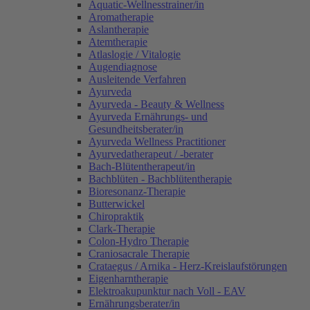
Aquatic-Wellnesstrainer/in
Aromatherapie
Aslantherapie
Atemtherapie
Atlaslogie / Vitalogie
Augendiagnose
Ausleitende Verfahren
Ayurveda
Ayurveda - Beauty & Wellness
Ayurveda Ernährungs- und
Gesundheitsberater/in
Ayurveda Wellness Practitioner
Ayurvedatherapeut / -berater
Bach-Blütentherapeut/in
Bachblüten - Bachblütentherapie
Bioresonanz-Therapie
Butterwickel
Chiropraktik
Clark-Therapie
Colon-Hydro Therapie
Craniosacrale Therapie
Crataegus / Arnika - Herz-Kreislaufstörungen
Eigenharntherapie
Elektroakupunktur nach Voll - EAV
Ernährungsberater/in