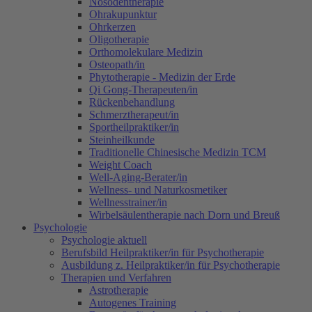
Nosodentherapie
Ohrakupunktur
Ohrkerzen
Oligotherapie
Orthomolekulare Medizin
Osteopath/in
Phytotherapie - Medizin der Erde
Qi Gong-Therapeuten/in
Rückenbehandlung
Schmerztherapeut/in
Sportheilpraktiker/in
Steinheilkunde
Traditionelle Chinesische Medizin TCM
Weight Coach
Well-Aging-Berater/in
Wellness- und Naturkosmetiker
Wellnesstrainer/in
Wirbelsäulentherapie nach Dorn und Breuß
Psychologie
Psychologie aktuell
Berufsbild Heilpraktiker/in für Psychotherapie
Ausbildung z. Heilpraktiker/in für Psychotherapie
Therapien und Verfahren
Astrotherapie
Autogenes Training