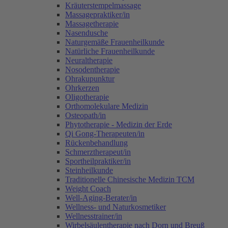
Kräuterstempelmassage
Massagepraktiker/in
Massagetherapie
Nasendusche
Naturgemäße Frauenheilkunde
Natürliche Frauenheilkunde
Neuraltherapie
Nosodentherapie
Ohrakupunktur
Ohrkerzen
Oligotherapie
Orthomolekulare Medizin
Osteopath/in
Phytotherapie - Medizin der Erde
Qi Gong-Therapeuten/in
Rückenbehandlung
Schmerztherapeut/in
Sportheilpraktiker/in
Steinheilkunde
Traditionelle Chinesische Medizin TCM
Weight Coach
Well-Aging-Berater/in
Wellness- und Naturkosmetiker
Wellnesstrainer/in
Wirbelsäulentherapie nach Dorn und Breuß