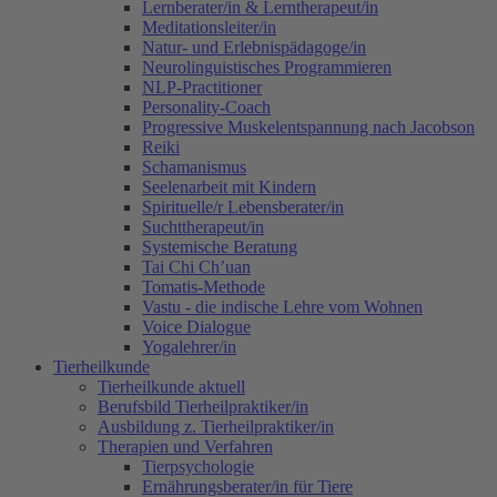
Lernberater/in & Lerntherapeut/in
Meditationsleiter/in
Natur- und Erlebnispädagoge/in
Neurolinguistisches Programmieren
NLP-Practitioner
Personality-Coach
Progressive Muskelentspannung nach Jacobson
Reiki
Schamanismus
Seelenarbeit mit Kindern
Spirituelle/r Lebensberater/in
Suchttherapeut/in
Systemische Beratung
Tai Chi Ch’uan
Tomatis-Methode
Vastu - die indische Lehre vom Wohnen
Voice Dialogue
Yogalehrer/in
Tierheilkunde
Tierheilkunde aktuell
Berufsbild Tierheilpraktiker/in
Ausbildung z. Tierheilpraktiker/in
Therapien und Verfahren
Tierpsychologie
Ernährungsberater/in für Tiere