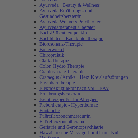
Ayurveda - Beauty & Wellness
Ayurveda Ernährungs- und
Gesundheitsberater/in
Ayurveda Wellness Practitioner
Ayurvedatherapeut / -berater
Bach-Blütentherapeut/in
Bachblüten - Bachblütentherapie
Bioresonanz-Therapie
Butterwickel
Chiropraktik
Clark-Therapie
Colon-Hydro Therapie
Craniosacrale Therapie
Crataegus / Arnika - Herz-Kreislaufstörungen
Eigenharntherapie
Elektroakupunktur nach Voll - EAV
Ernährungsberater/in
Fachtherapeut/in für Allergien
Fiebertherapie - Hyperthermie
Fontanelle
Fußreflexzonenmasseur/in
Fußreflexzonentherapie
Geriatrie und Gerontopsychiatrie
Hawaiianische Massage Lomi Lomi Nui