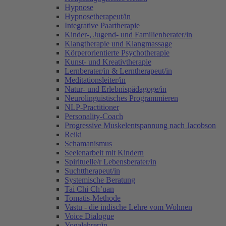
Hypnose
Hypnosetherapeut/in
Integrative Paartherapie
Kinder-, Jugend- und Familienberater/in
Klangtherapie und Klangmassage
Körperorientierte Psychotherapie
Kunst- und Kreativtherapie
Lernberater/in & Lerntherapeut/in
Meditationsleiter/in
Natur- und Erlebnispädagoge/in
Neurolinguistisches Programmieren
NLP-Practitioner
Personality-Coach
Progressive Muskelentspannung nach Jacobson
Reiki
Schamanismus
Seelenarbeit mit Kindern
Spirituelle/r Lebensberater/in
Suchttherapeut/in
Systemische Beratung
Tai Chi Ch’uan
Tomatis-Methode
Vastu - die indische Lehre vom Wohnen
Voice Dialogue
Yogalehrer/in