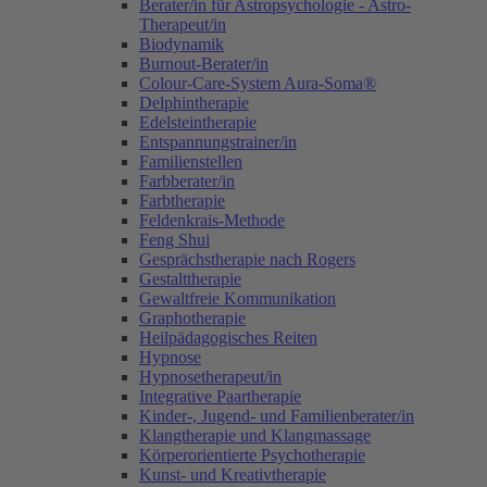
Berater/in für Astropsychologie - Astro-
Therapeut/in
Biodynamik
Burnout-Berater/in
Colour-Care-System Aura-Soma®
Delphintherapie
Edelsteintherapie
Entspannungstrainer/in
Familienstellen
Farbberater/in
Farbtherapie
Feldenkrais-Methode
Feng Shui
Gesprächstherapie nach Rogers
Gestalttherapie
Gewaltfreie Kommunikation
Graphotherapie
Heilpädagogisches Reiten
Hypnose
Hypnosetherapeut/in
Integrative Paartherapie
Kinder-, Jugend- und Familienberater/in
Klangtherapie und Klangmassage
Körperorientierte Psychotherapie
Kunst- und Kreativtherapie