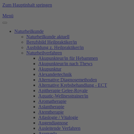
Zum Hauptinhalt springen
Menü
Naturheilkunde
Naturheilkunde aktuell
Berufsbild Heilpraktiker/in
Ausbildung z. Heilpraktiker/in
Naturheilverfahren
Akupunkteur/in für Hebammen
Akupunkteur/in nach Thews
Akupunktur
Alexandertechnik
Alternative Diagnosemethoden
Alternative Krebsbehandlung - ECT
Apitherapie Gelee-Royale
Aquatic-Wellnesstrainer/in
Aromatherapie
Aslantherapie
Atemtherapie
Atlaslogie / Vitalogie
Augendiagnose
Ausleitende Verfahren
Ayurveda