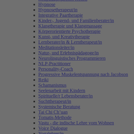
Hypnose
Hypnosetherapeut/in
Integrative Paartherapie
Kinder-, Jugend- und Familienberater/in
Klangtherapie und Klangmassage
Körperorientierte Psychotherapie
Kunst- und Kreativtherapie
Lernberater/in & Lerntherapeut/in
Meditationsleiter/in
Natur- und Erlebnispädagoge/in
Neurolinguistisches Programmieren
NLP-Practitioner
Personality-Coach
Progressive Muskelentspannung nach Jacobson
Reiki
Schamanismus
Seelenarbeit mit Kindern
Spirituelle/r Lebensberater/in
Suchttherapeut/in
Systemische Beratung
Tai Chi Ch’uan
Tomatis-Methode
Vastu - die indische Lehre vom Wohnen
Voice Dialogue
Yogalehrer/in