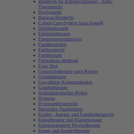
Berater/in für Astropsychologie - Astro-
Therapeut/in
Biodynamik
Burnout-Berater/in
Colour-Care-System Aura-Soma®
Delphintherapie
Edelsteintherapie
Entspannungstrainer/in
Familienstellen
Farbberater/in
Farbtherapie
Feldenkrais-Methode
Feng Shui
Gesprächstherapie nach Rogers
Gestalttherapie
Gewaltfreie Kommunikation
Graphotherapie
Heilpädagogisches Reiten
Hypnose
Hypnosetherapeut/in
Integrative Paartherapie
Kinder-, Jugend- und Familienberater/in
Klangtherapie und Klangmassage
Körperorientierte Psychotherapie
Kunst- und Kreativtherapie