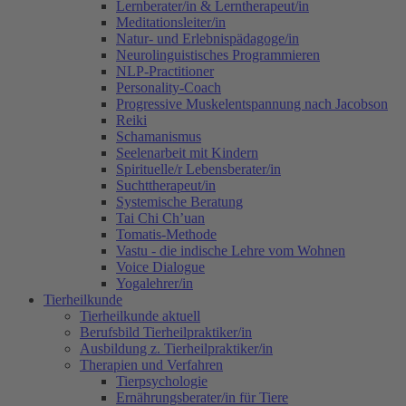
Lernberater/in & Lerntherapeut/in
Meditationsleiter/in
Natur- und Erlebnispädagoge/in
Neurolinguistisches Programmieren
NLP-Practitioner
Personality-Coach
Progressive Muskelentspannung nach Jacobson
Reiki
Schamanismus
Seelenarbeit mit Kindern
Spirituelle/r Lebensberater/in
Suchttherapeut/in
Systemische Beratung
Tai Chi Ch’uan
Tomatis-Methode
Vastu - die indische Lehre vom Wohnen
Voice Dialogue
Yogalehrer/in
Tierheilkunde
Tierheilkunde aktuell
Berufsbild Tierheilpraktiker/in
Ausbildung z. Tierheilpraktiker/in
Therapien und Verfahren
Tierpsychologie
Ernährungsberater/in für Tiere