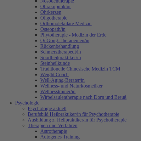
Nosodentherapie
Ohrakupunktur
Ohrkerzen
Oligotherapie
Orthomolekulare Medizin
Osteopath/in
Phytotherapie - Medizin der Erde
Qi Gong-Therapeuten/in
Rückenbehandlung
Schmerztherapeut/in
Sportheilpraktiker/in
Steinheilkunde
Traditionelle Chinesische Medizin TCM
Weight Coach
Well-Aging-Berater/in
Wellness- und Naturkosmetiker
Wellnesstrainer/in
Wirbelsäulentherapie nach Dorn und Breuß
Psychologie
Psychologie aktuell
Berufsbild Heilpraktiker/in für Psychotherapie
Ausbildung z. Heilpraktiker/in für Psychotherapie
Therapien und Verfahren
Astrotherapie
Autogenes Training