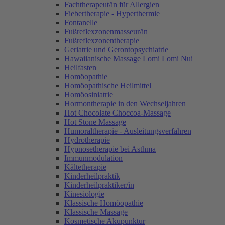
Fachtherapeut/in für Allergien
Fiebertherapie - Hyperthermie
Fontanelle
Fußreflexzonenmasseur/in
Fußreflexzonentherapie
Geriatrie und Gerontopsychiatrie
Hawaiianische Massage Lomi Lomi Nui
Heilfasten
Homöopathie
Homöopathische Heilmittel
Homöosiniatrie
Hormontherapie in den Wechseljahren
Hot Chocolate Choccoa-Massage
Hot Stone Massage
Humoraltherapie - Ausleitungsverfahren
Hydrotherapie
Hypnosetherapie bei Asthma
Immunmodulation
Kältetherapie
Kinderheilpraktik
Kinderheilpraktiker/in
Kinesiologie
Klassische Homöopathie
Klassische Massage
Kosmetische Akupunktur