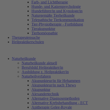
Farb- und Lichttherapie
Hunde- und Katzenpsychologie
Hundeführer/in und Kynologe/in
Naturgemäße Tierheilkunde
Telepathische Tierkommunikation
Tier-Physiotherapie - Fortbildung
Tierakupunktur
Tierhomöopathie
Therapeutensuche
Heilpraktikerschulen
Naturheilkunde
Naturheilkunde aktuell
Berufsbild Heilpraktiker/in
Ausbildung z. Heilpraktiker/in
Naturheilverfahren
Akupunkteur/in für Hebammen
Akupunkteur/in nach Thews
Akupunktur
Alexandertechnik
Alternative Diagnosemethoden
Alternative Krebsbehandlung - ECT
Apitherapie Gelee-Royale