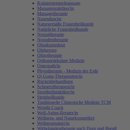
Kräuterstempelmassage
Massagepraktiker/in
Massagetherapie
Nasendusche
Naturgemäße Frauenheilkunde
Natürliche Frauenheilkunde
Neuraltherapie
Nosodentherapie
Ohrakupunktur
Ohrkerzen
Oligotherapie
Orthomolekulare Medizin
Osteopath/in
Phytotherapie - Medizin der Erde
Qi Gong-Therapeuten/in
Rückenbehandlung
Schmerztherapeut/in
Sportheilpraktiker/in
Steinheilkunde
Traditionelle Chinesische Medizin TCM
Weight Coach
Well-Aging-Berater/in
Wellness- und Naturkosmetiker
Wellnesstrainer/in
Wirbelsäulentherapie nach Dorn und Breuß