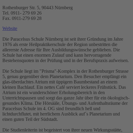
Rothenburger Str. 5, 90443 Nürnberg
Tel. 0911- 279 69 26
Fax. 0911-279 69 28
Website
Die Paracelsus Schule Nürnberg ist seit ihrer Gründung im Jahre
1976 als erste Heilpraktikerschule der Region unbestritten die
allererste Adresse für Ihre Ausbildungswünsche geblieben. Die
Schule hat einen enormen Zulauf und kann hervorragende
Bestehensquoten in der Prüfung und in der Berufspraxis aufweisen.
Die Schule liegt im "Prisma"-Komplex in der Rothenburger Strasse
5, genau gegenüber dem Planetarium. Den Besucher empfängt ein
glas-überdachtes Atrium mit üppigem Baumbestand an einem
kleinen Bachlauf. Ein nettes Café serviert leckeres Frühstück. Das
Atrium ist ein wunderschöner Erholungsbereich in den
Unterrichtspausen und sorgt das ganze Jahr über für ein ökologisch-
gesundes Klima. Die Hörsääle, Übungs- und Aufenthaltsräume der
Paracelsus Schule im 4. OG sind freundlich hell und
lichtdurchflutet, mit herrlichem Ausblick auf´s Planetarium und
einen guten Teil der Südstadt.
Die Studienleiterin ist begeistert von ihrer neuen Wirkungsstätte,