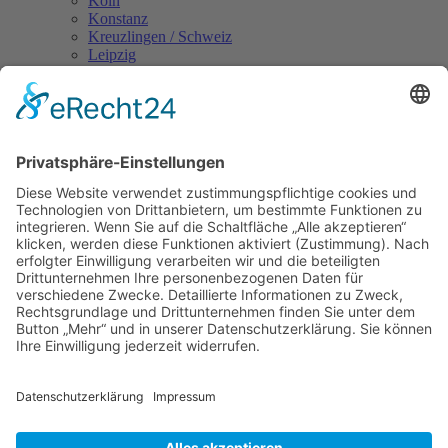
Köln
Konstanz
Kreuzlingen / Schweiz
Leipzig
Landshut
Lindau
Magdeburg
Mainz
Mannheim
Mönchengladbach
München
Münster
Nürnberg
Oldenburg
Osnabrück
Passau
Regensburg
Rosenheim
Rehburg-Loccum
Rostock
Saarbrücken
Siegen
Stuttgart
Trier
Tübingen