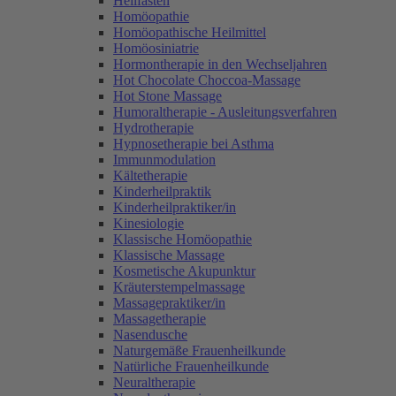
Heilfasten
Homöopathie
Homöopathische Heilmittel
Homöosiniatrie
Hormontherapie in den Wechseljahren
Hot Chocolate Choccoa-Massage
Hot Stone Massage
Humoraltherapie - Ausleitungsverfahren
Hydrotherapie
Hypnosetherapie bei Asthma
Immunmodulation
Kältetherapie
Kinderheilpraktik
Kinderheilpraktiker/in
Kinesiologie
Klassische Homöopathie
Klassische Massage
Kosmetische Akupunktur
Kräuterstempelmassage
Massagepraktiker/in
Massagetherapie
Nasendusche
Naturgemäße Frauenheilkunde
Natürliche Frauenheilkunde
Neuraltherapie