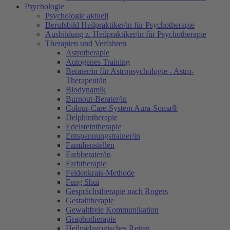
Psychologie
Psychologie aktuell
Berufsbild Heilpraktiker/in für Psychotherapie
Ausbildung z. Heilpraktiker/in für Psychotherapie
Therapien und Verfahren
Astrotherapie
Autogenes Training
Berater/in für Astropsychologie - Astro-
Therapeut/in
Biodynamik
Burnout-Berater/in
Colour-Care-System Aura-Soma®
Delphintherapie
Edelsteintherapie
Entspannungstrainer/in
Familienstellen
Farbberater/in
Farbtherapie
Feldenkrais-Methode
Feng Shui
Gesprächstherapie nach Rogers
Gestalttherapie
Gewaltfreie Kommunikation
Graphotherapie
Heilpädagogisches Reiten