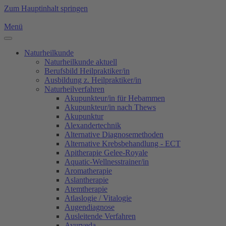
Zum Hauptinhalt springen
Menü
Naturheilkunde
Naturheilkunde aktuell
Berufsbild Heilpraktiker/in
Ausbildung z. Heilpraktiker/in
Naturheilverfahren
Akupunkteur/in für Hebammen
Akupunkteur/in nach Thews
Akupunktur
Alexandertechnik
Alternative Diagnosemethoden
Alternative Krebsbehandlung - ECT
Apitherapie Gelee-Royale
Aquatic-Wellnesstrainer/in
Aromatherapie
Aslantherapie
Atemtherapie
Atlaslogie / Vitalogie
Augendiagnose
Ausleitende Verfahren
Ayurveda