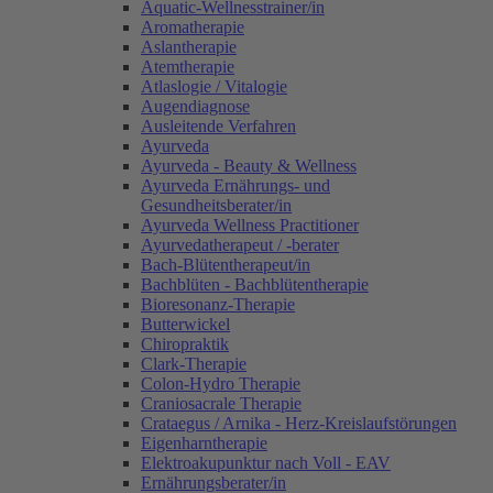
Aquatic-Wellnesstrainer/in
Aromatherapie
Aslantherapie
Atemtherapie
Atlaslogie / Vitalogie
Augendiagnose
Ausleitende Verfahren
Ayurveda
Ayurveda - Beauty & Wellness
Ayurveda Ernährungs- und
Gesundheitsberater/in
Ayurveda Wellness Practitioner
Ayurvedatherapeut / -berater
Bach-Blütentherapeut/in
Bachblüten - Bachblütentherapie
Bioresonanz-Therapie
Butterwickel
Chiropraktik
Clark-Therapie
Colon-Hydro Therapie
Craniosacrale Therapie
Crataegus / Arnika - Herz-Kreislaufstörungen
Eigenharntherapie
Elektroakupunktur nach Voll - EAV
Ernährungsberater/in