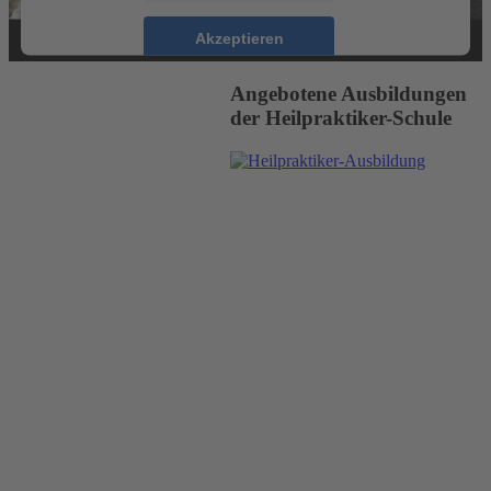
Akzeptieren
powered by
Usercentrics Consent Management
Angebotene Ausbildungen
Platform
&
eRecht24
der Heilpraktiker-Schule