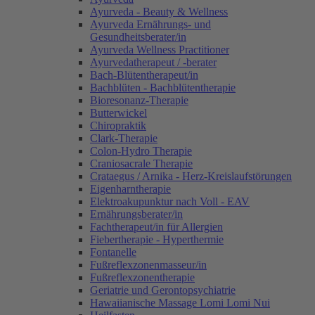
Ayurveda - Beauty & Wellness
Ayurveda Ernährungs- und
Gesundheitsberater/in
Ayurveda Wellness Practitioner
Ayurvedatherapeut / -berater
Bach-Blütentherapeut/in
Bachblüten - Bachblütentherapie
Bioresonanz-Therapie
Butterwickel
Chiropraktik
Clark-Therapie
Colon-Hydro Therapie
Craniosacrale Therapie
Crataegus / Arnika - Herz-Kreislaufstörungen
Eigenharntherapie
Elektroakupunktur nach Voll - EAV
Ernährungsberater/in
Fachtherapeut/in für Allergien
Fiebertherapie - Hyperthermie
Fontanelle
Fußreflexzonenmasseur/in
Fußreflexzonentherapie
Geriatrie und Gerontopsychiatrie
Hawaiianische Massage Lomi Lomi Nui