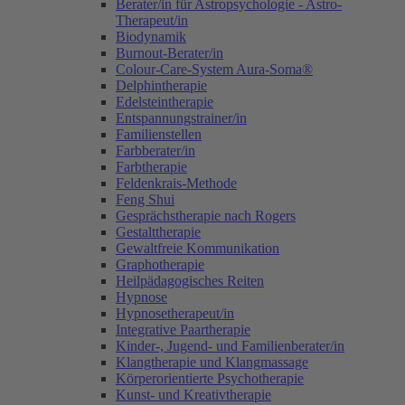
Berater/in für Astropsychologie - Astro-
Therapeut/in
Biodynamik
Burnout-Berater/in
Colour-Care-System Aura-Soma®
Delphintherapie
Edelsteintherapie
Entspannungstrainer/in
Familienstellen
Farbberater/in
Farbtherapie
Feldenkrais-Methode
Feng Shui
Gesprächstherapie nach Rogers
Gestalttherapie
Gewaltfreie Kommunikation
Graphotherapie
Heilpädagogisches Reiten
Hypnose
Hypnosetherapeut/in
Integrative Paartherapie
Kinder-, Jugend- und Familienberater/in
Klangtherapie und Klangmassage
Körperorientierte Psychotherapie
Kunst- und Kreativtherapie