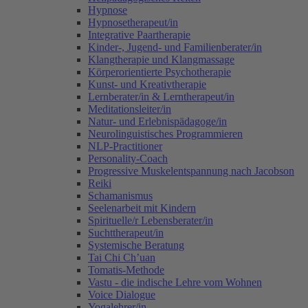
Hypnose
Hypnosetherapeut/in
Integrative Paartherapie
Kinder-, Jugend- und Familienberater/in
Klangtherapie und Klangmassage
Körperorientierte Psychotherapie
Kunst- und Kreativtherapie
Lernberater/in & Lerntherapeut/in
Meditationsleiter/in
Natur- und Erlebnispädagoge/in
Neurolinguistisches Programmieren
NLP-Practitioner
Personality-Coach
Progressive Muskelentspannung nach Jacobson
Reiki
Schamanismus
Seelenarbeit mit Kindern
Spirituelle/r Lebensberater/in
Suchttherapeut/in
Systemische Beratung
Tai Chi Ch’uan
Tomatis-Methode
Vastu - die indische Lehre vom Wohnen
Voice Dialogue
Yogalehrer/in