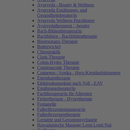
Ayurveda - Beauty & Wellness
Ayurveda Ernährungs- und
Gesundheitsberater/in
Ayurveda Wellness Practitioner
Ayurvedatherapeut / -berater
Bach-Blütentherapeut/in
Bachblüten - Bachblütentherapie
Bioresonanz-Therapie
Butterwickel
Chiropraktik
Clark-Therapie
Colon-Hydro Therapie
Craniosacrale Therapie
Crataegus / Arnika - Herz-Kreislaufstörungen
Eigenharntherapie
Elektroakupunktur nach Voll - EAV
Ernährungsberater/in
Fachtherapeut/in für Allergien
Fiebertherapie - Hyperthermie
Fontanelle
Fußreflexzonenmasseur/in
Fußreflexzonentherapie
Geriatrie und Gerontopsychiatrie
Hawaiianische Massage Lomi Lomi Nui