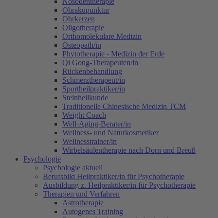
Nosodentherapie
Ohrakupunktur
Ohrkerzen
Oligotherapie
Orthomolekulare Medizin
Osteopath/in
Phytotherapie - Medizin der Erde
Qi Gong-Therapeuten/in
Rückenbehandlung
Schmerztherapeut/in
Sportheilpraktiker/in
Steinheilkunde
Traditionelle Chinesische Medizin TCM
Weight Coach
Well-Aging-Berater/in
Wellness- und Naturkosmetiker
Wellnesstrainer/in
Wirbelsäulentherapie nach Dorn und Breuß
Psychologie
Psychologie aktuell
Berufsbild Heilpraktiker/in für Psychotherapie
Ausbildung z. Heilpraktiker/in für Psychotherapie
Therapien und Verfahren
Astrotherapie
Autogenes Training