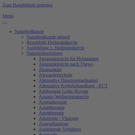
Zum Hauptinhalt springen
Menü
Naturheilkunde
Naturheilkunde aktuell
Berufsbild Heilpraktiker/in
Ausbildung z. Heilpraktiker/in
Naturheilverfahren
Akupunkteur/in für Hebammen
Akupunkteur/in nach Thews
Akupunktur
Alexandertechnik
Alternative Diagnosemethoden
Alternative Krebsbehandlung - ECT
Apitherapie Gelee-Royale
Aquatic-Wellnesstrainer/in
Aromatherapie
Aslantherapie
Atemtherapie
Atlaslogie / Vitalogie
Augendiagnose
Ausleitende Verfahren
Ayurveda