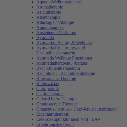
Aquatic-Wellnesstrainer/in
Aromatherapie
Aslantherapie
Atemtherapie
Atlaslogie / Vitalogie
Augendiagnose
Ausleitende Verfahren
Ayurveda
Ayurveda - Beauty & Wellness
Ayurveda Ernährungs- und
Gesundheitsberater/in
Ayurveda Wellness Practitioner
Ayurvedatherapeut / -berater
Bach-Blütentherapeut/in
Bachblüten - Bachblütentherapie
Bioresonanz-Therapie
Butterwickel
Chiropraktik
Clark-Therapie
Colon-Hydro Therapie
Craniosacrale Therapie
Crataegus / Arnika - Herz-Kreislaufstörungen
Eigenharntherapie
Elektroakupunktur nach Voll - EAV
Ernährungsberater/in