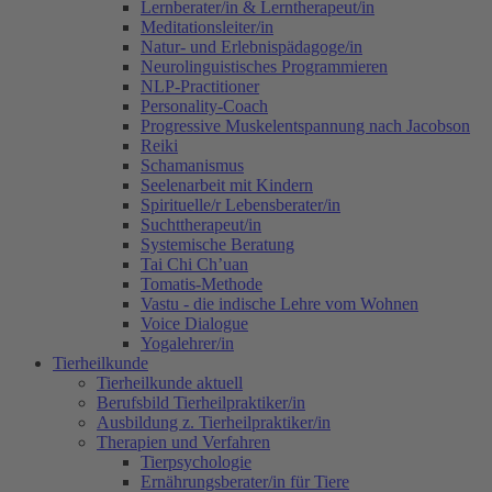
Lernberater/in & Lerntherapeut/in
Meditationsleiter/in
Natur- und Erlebnispädagoge/in
Neurolinguistisches Programmieren
NLP-Practitioner
Personality-Coach
Progressive Muskelentspannung nach Jacobson
Reiki
Schamanismus
Seelenarbeit mit Kindern
Spirituelle/r Lebensberater/in
Suchttherapeut/in
Systemische Beratung
Tai Chi Ch’uan
Tomatis-Methode
Vastu - die indische Lehre vom Wohnen
Voice Dialogue
Yogalehrer/in
Tierheilkunde
Tierheilkunde aktuell
Berufsbild Tierheilpraktiker/in
Ausbildung z. Tierheilpraktiker/in
Therapien und Verfahren
Tierpsychologie
Ernährungsberater/in für Tiere