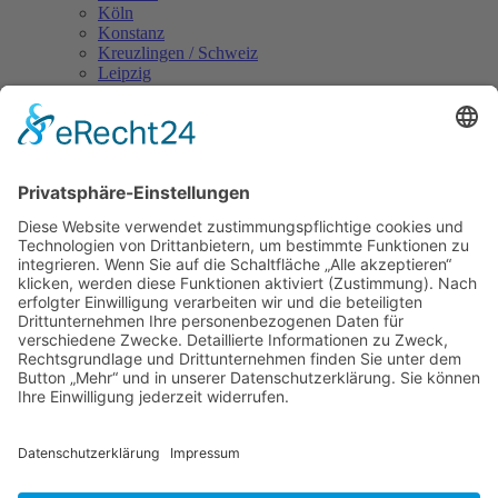
Köln
Konstanz
Kreuzlingen / Schweiz
Leipzig
Landshut
Lindau
Magdeburg
Mainz
Mannheim
Mönchengladbach
München
Münster
Nürnberg
Oldenburg
Osnabrück
Passau
Regensburg
Rosenheim
Rehburg-Loccum
Rostock
Saarbrücken
Siegen
Stuttgart
Trier
Tübingen