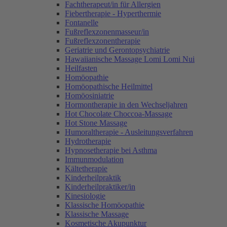
Fachtherapeut/in für Allergien
Fiebertherapie - Hyperthermie
Fontanelle
Fußreflexzonenmasseur/in
Fußreflexzonentherapie
Geriatrie und Gerontopsychiatrie
Hawaiianische Massage Lomi Lomi Nui
Heilfasten
Homöopathie
Homöopathische Heilmittel
Homöosiniatrie
Hormontherapie in den Wechseljahren
Hot Chocolate Choccoa-Massage
Hot Stone Massage
Humoraltherapie - Ausleitungsverfahren
Hydrotherapie
Hypnosetherapie bei Asthma
Immunmodulation
Kältetherapie
Kinderheilpraktik
Kinderheilpraktiker/in
Kinesiologie
Klassische Homöopathie
Klassische Massage
Kosmetische Akupunktur