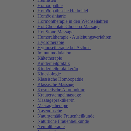
Heilfasten
Homöopathie
Homöopathische Heilmittel
Homöosiniatrie
Hormontherapie in den Wechseljahren
Hot Chocolate Choccoa-Massage
Hot Stone Massage
Humoraltherapie - Ausleitungsverfahren
Hydrotherapie
Hypnosetherapie bei Asthma
Immunmodulation
Kältetherapie
Kinderheilpraktik
Kinderheilpraktiker/in
Kinesiologie
Klassische Homöopathie
Klassische Massage
Kosmetische Akupunktur
Kräuterstempelmassage
Massagepraktiker/in
Massagetherapie
Nasendusche
Naturgemäße Frauenheilkunde
Natürliche Frauenheilkunde
Neuraltherapie