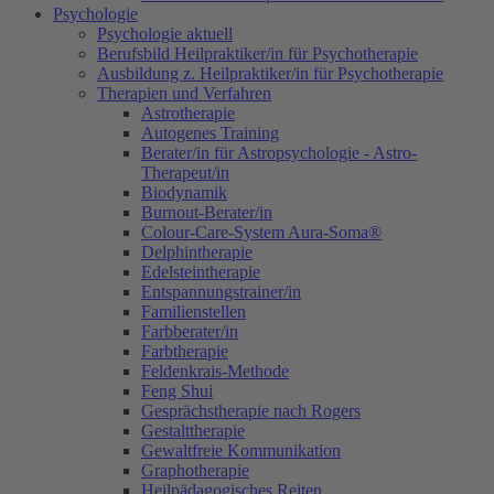
Psychologie
Psychologie aktuell
Berufsbild Heilpraktiker/in für Psychotherapie
Ausbildung z. Heilpraktiker/in für Psychotherapie
Therapien und Verfahren
Astrotherapie
Autogenes Training
Berater/in für Astropsychologie - Astro-
Therapeut/in
Biodynamik
Burnout-Berater/in
Colour-Care-System Aura-Soma®
Delphintherapie
Edelsteintherapie
Entspannungstrainer/in
Familienstellen
Farbberater/in
Farbtherapie
Feldenkrais-Methode
Feng Shui
Gesprächstherapie nach Rogers
Gestalttherapie
Gewaltfreie Kommunikation
Graphotherapie
Heilpädagogisches Reiten