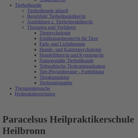
Tierheilkunde
Tierheilkunde aktuell
Berufsbild Tierheilpraktiker/in
Ausbildung z. Tierheilpraktiker/in
Therapien und Verfahren
Tierpsychologie
Ernährungsberater/in für Tiere
Farb- und Lichttherapie
Hunde- und Katzenpsychologie
Hundeführer/in und Kynologe/in
Naturgemäße Tierheilkunde
Telepathische Tierkommunikation
Tier-Physiotherapie - Fortbildung
Tierakupunktur
Tierhomöopathie
Therapeutensuche
Heilpraktikerschulen
Paracelsus Heilpraktikerschule
Heilbronn