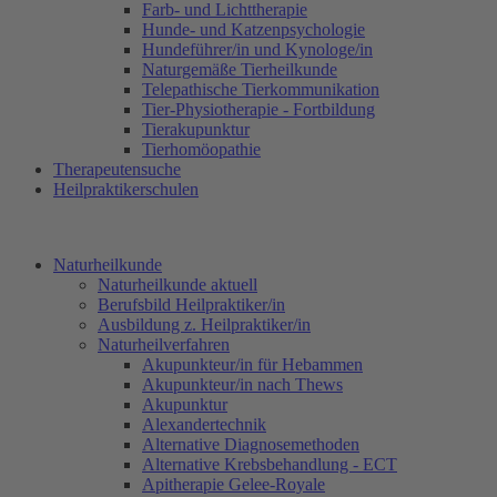
Farb- und Lichttherapie
Hunde- und Katzenpsychologie
Hundeführer/in und Kynologe/in
Naturgemäße Tierheilkunde
Telepathische Tierkommunikation
Tier-Physiotherapie - Fortbildung
Tierakupunktur
Tierhomöopathie
Therapeutensuche
Heilpraktikerschulen
Naturheilkunde
Naturheilkunde aktuell
Berufsbild Heilpraktiker/in
Ausbildung z. Heilpraktiker/in
Naturheilverfahren
Akupunkteur/in für Hebammen
Akupunkteur/in nach Thews
Akupunktur
Alexandertechnik
Alternative Diagnosemethoden
Alternative Krebsbehandlung - ECT
Apitherapie Gelee-Royale