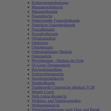
Kräuterstempelmassage
Massagepraktiker/in
Massagetherapie
Nasendusche
Naturgemäße Frauenheilkunde
Natürliche Frauenheilkunde
Neuraltherapie
Nosodentherapie
Ohrakupunktur
Ohrkerzen
Oligotherapie
Orthomolekulare Medizin
Osteopath/in
Phytotherapie - Medizin der Erde
Qi Gong-Therapeuten/in
Rückenbehandlung
Schmerztherapeut/in
Sportheilpraktiker/in
Steinheilkunde
Traditionelle Chinesische Medizin TCM
Weight Coach
Well-Aging-Berater/in
Wellness- und Naturkosmetiker
Wellnesstrainer/in
Wirbelsäulentherapie nach Dorn und Breuß