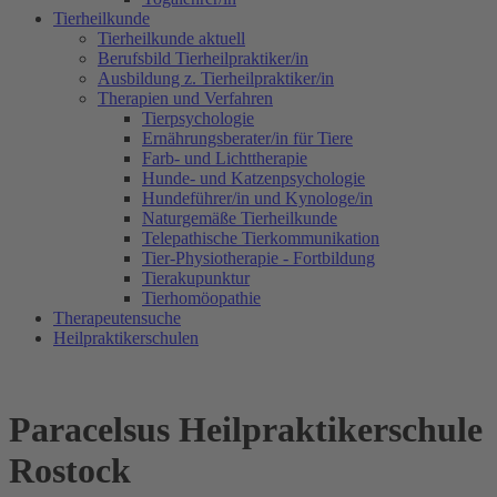
Tierheilkunde
Tierheilkunde aktuell
Berufsbild Tierheilpraktiker/in
Ausbildung z. Tierheilpraktiker/in
Therapien und Verfahren
Tierpsychologie
Ernährungsberater/in für Tiere
Farb- und Lichttherapie
Hunde- und Katzenpsychologie
Hundeführer/in und Kynologe/in
Naturgemäße Tierheilkunde
Telepathische Tierkommunikation
Tier-Physiotherapie - Fortbildung
Tierakupunktur
Tierhomöopathie
Therapeutensuche
Heilpraktikerschulen
Paracelsus Heilpraktikerschule
Rostock