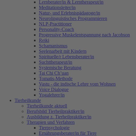
Lernberater/in & Lerntherapeut/in
Meditationsleiter/in
Natur- und Erlebnispädagoge/in
Neurolinguistisches Programmieren
NLP-Practitioner
Personality-Coach
Progressive Muskelentspannung nach Jacobson
Reiki
Schamanismus
Seelenarbeit mit Kindern
Spirituelle/r Lebensberater/in
Suchttherapeut/in
Systemische Beratung
Tai Chi Ch’uan
Tomatis-Methode
Vastu - die indische Lehre vom Wohnen
Voice Dialogue
Yogalehrer/in
Tierheilkunde
Tierheilkunde aktuell
Berufsbild Tierheilpraktiker/in
Ausbildung z. Tierheilpraktiker/in
Therapien und Verfahren
Tierpsychologie
Ernährungsberater/in für Tiere