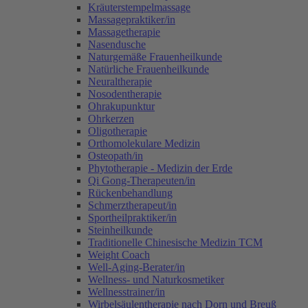
Kräuterstempelmassage
Massagepraktiker/in
Massagetherapie
Nasendusche
Naturgemäße Frauenheilkunde
Natürliche Frauenheilkunde
Neuraltherapie
Nosodentherapie
Ohrakupunktur
Ohrkerzen
Oligotherapie
Orthomolekulare Medizin
Osteopath/in
Phytotherapie - Medizin der Erde
Qi Gong-Therapeuten/in
Rückenbehandlung
Schmerztherapeut/in
Sportheilpraktiker/in
Steinheilkunde
Traditionelle Chinesische Medizin TCM
Weight Coach
Well-Aging-Berater/in
Wellness- und Naturkosmetiker
Wellnesstrainer/in
Wirbelsäulentherapie nach Dorn und Breuß