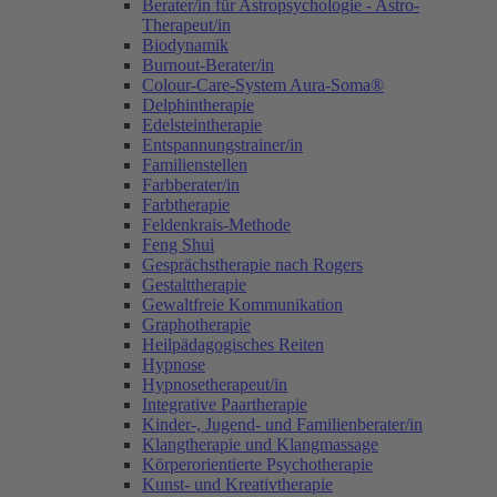
Berater/in für Astropsychologie - Astro-
Therapeut/in
Biodynamik
Burnout-Berater/in
Colour-Care-System Aura-Soma®
Delphintherapie
Edelsteintherapie
Entspannungstrainer/in
Familienstellen
Farbberater/in
Farbtherapie
Feldenkrais-Methode
Feng Shui
Gesprächstherapie nach Rogers
Gestalttherapie
Gewaltfreie Kommunikation
Graphotherapie
Heilpädagogisches Reiten
Hypnose
Hypnosetherapeut/in
Integrative Paartherapie
Kinder-, Jugend- und Familienberater/in
Klangtherapie und Klangmassage
Körperorientierte Psychotherapie
Kunst- und Kreativtherapie