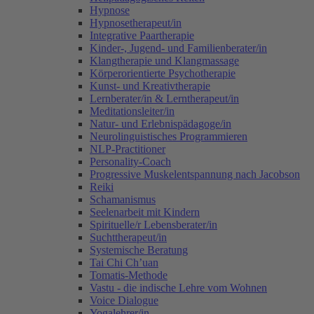
Hypnose
Hypnosetherapeut/in
Integrative Paartherapie
Kinder-, Jugend- und Familienberater/in
Klangtherapie und Klangmassage
Körperorientierte Psychotherapie
Kunst- und Kreativtherapie
Lernberater/in & Lerntherapeut/in
Meditationsleiter/in
Natur- und Erlebnispädagoge/in
Neurolinguistisches Programmieren
NLP-Practitioner
Personality-Coach
Progressive Muskelentspannung nach Jacobson
Reiki
Schamanismus
Seelenarbeit mit Kindern
Spirituelle/r Lebensberater/in
Suchttherapeut/in
Systemische Beratung
Tai Chi Ch’uan
Tomatis-Methode
Vastu - die indische Lehre vom Wohnen
Voice Dialogue
Yogalehrer/in