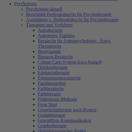
Psychologie
Psychologie aktuell
Berufsbild Heilpraktiker/in für Psychotherapie
Ausbildung z. Heilpraktiker/in für Psychotherapie
Therapien und Verfahren
Astrotherapie
Autogenes Training
Berater/in für Astropsychologie - Astro-
Therapeut/in
Biodynamik
Burnout-Berater/in
Colour-Care-System Aura-Soma®
Delphintherapie
Edelsteintherapie
Entspannungstrainer/in
Familienstellen
Farbberater/in
Farbtherapie
Feldenkrais-Methode
Feng Shui
Gesprächstherapie nach Rogers
Gestalttherapie
Gewaltfreie Kommunikation
Graphotherapie
Heilpädagogisches Reiten