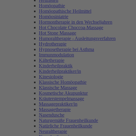
Heilfasten
Homöopathie
Homöopathische Heilmittel
Homöosiniatrie
Hormontherapie in den Wechseljahren
Hot Chocolate Choccoa-Massage
Hot Stone Massage
Humoraltherapie - Ausleitungsverfahren
Hydrotherapie
Hypnosetherapie bei Asthma
Immunmodulation
Kältetherapie
Kinderheilpraktik
Kinderheilpraktiker/in
Kinesiologie
Klassische Homöopathie
Klassische Massage
Kosmetische Akupunktur
Kräuterstempelmassage
Massagepraktiker/in
Massagetherapie
Nasendusche
Naturgemäße Frauenheilkunde
Natürliche Frauenheilkunde
Neuraltherapie