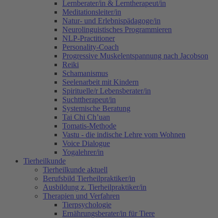
Lernberater/in & Lerntherapeut/in
Meditationsleiter/in
Natur- und Erlebnispädagoge/in
Neurolinguistisches Programmieren
NLP-Practitioner
Personality-Coach
Progressive Muskelentspannung nach Jacobson
Reiki
Schamanismus
Seelenarbeit mit Kindern
Spirituelle/r Lebensberater/in
Suchttherapeut/in
Systemische Beratung
Tai Chi Ch’uan
Tomatis-Methode
Vastu - die indische Lehre vom Wohnen
Voice Dialogue
Yogalehrer/in
Tierheilkunde
Tierheilkunde aktuell
Berufsbild Tierheilpraktiker/in
Ausbildung z. Tierheilpraktiker/in
Therapien und Verfahren
Tierpsychologie
Ernährungsberater/in für Tiere