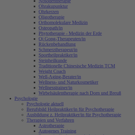
Nosodentherapie
Ohrakupunktur
Ohrkerzen
Oligotherapie
Orthomolekulare Medizin
Osteopath/in
Phytotherapie - Medizin der Erde
Qi Gong-Therapeuten/in
Rückenbehandlung
Schmerztherapeut/in
Sportheilpraktiker/in
Steinheilkunde
Traditionelle Chinesische Medizin TCM
Weight Coach
Well-Aging-Berater/in
Wellness- und Naturkosmetiker
Wellnesstrainer/in
Wirbelsäulentherapie nach Dorn und Breuß
Psychologie
Psychologie aktuell
Berufsbild Heilpraktiker/in für Psychotherapie
Ausbildung z. Heilpraktiker/in für Psychotherapie
Therapien und Verfahren
Astrotherapie
Autogenes Training