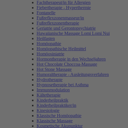
Fachtherapeut/in für Allergien
Fiebertherapie - Hyperthermie
Fontanelle
Fußreflexzonenmasseur/in
Fußreflexzonentherapie
Geriatrie und Gerontopsychiatrie
Hawaiianische Massage Lomi Lomi Nui
Heilfasten
Homöopathie
Homöopathische Heilmittel
Homöosiniatrie
Hormontherapie in den Wechseljahren
Hot Chocolate Choccoa-Massage
Hot Stone Massage
Humoraltherapie - Ausleitungsverfahren
Hydrotherapie
Hypnosetherapie bei Asthma
Immunmodulation
Kältetherapie
Kinderheilpraktik
Kinderheilpraktiker/in
Kinesiologie
Klassische Homöopathie
Klassische Massage
Kosmetische Akupunktur