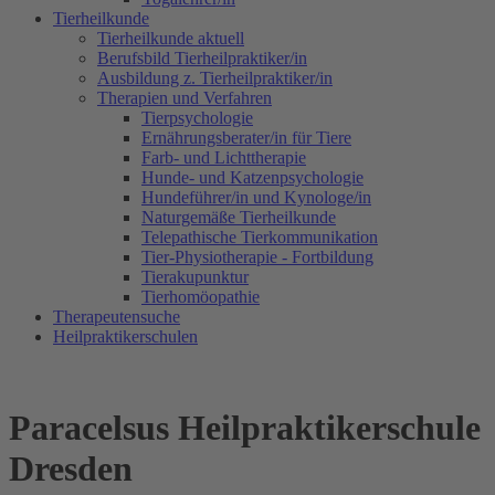
Tierheilkunde
Tierheilkunde aktuell
Berufsbild Tierheilpraktiker/in
Ausbildung z. Tierheilpraktiker/in
Therapien und Verfahren
Tierpsychologie
Ernährungsberater/in für Tiere
Farb- und Lichttherapie
Hunde- und Katzenpsychologie
Hundeführer/in und Kynologe/in
Naturgemäße Tierheilkunde
Telepathische Tierkommunikation
Tier-Physiotherapie - Fortbildung
Tierakupunktur
Tierhomöopathie
Therapeutensuche
Heilpraktikerschulen
Paracelsus Heilpraktikerschule
Dresden