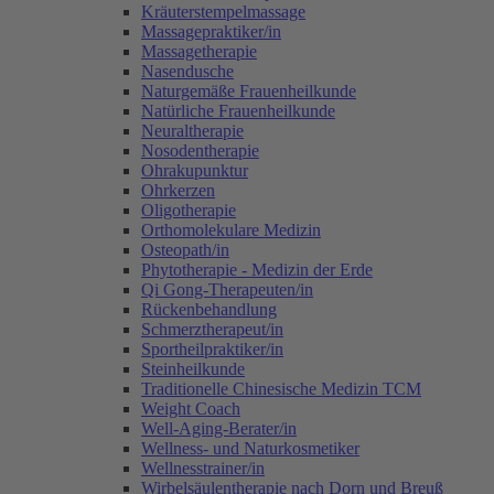
Kräuterstempelmassage
Massagepraktiker/in
Massagetherapie
Nasendusche
Naturgemäße Frauenheilkunde
Natürliche Frauenheilkunde
Neuraltherapie
Nosodentherapie
Ohrakupunktur
Ohrkerzen
Oligotherapie
Orthomolekulare Medizin
Osteopath/in
Phytotherapie - Medizin der Erde
Qi Gong-Therapeuten/in
Rückenbehandlung
Schmerztherapeut/in
Sportheilpraktiker/in
Steinheilkunde
Traditionelle Chinesische Medizin TCM
Weight Coach
Well-Aging-Berater/in
Wellness- und Naturkosmetiker
Wellnesstrainer/in
Wirbelsäulentherapie nach Dorn und Breuß