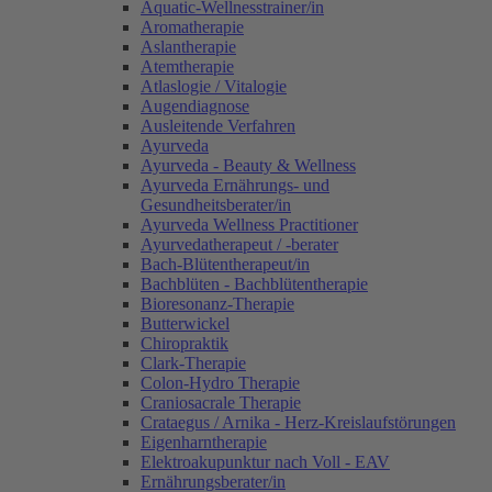
Aquatic-Wellnesstrainer/in
Aromatherapie
Aslantherapie
Atemtherapie
Atlaslogie / Vitalogie
Augendiagnose
Ausleitende Verfahren
Ayurveda
Ayurveda - Beauty & Wellness
Ayurveda Ernährungs- und
Gesundheitsberater/in
Ayurveda Wellness Practitioner
Ayurvedatherapeut / -berater
Bach-Blütentherapeut/in
Bachblüten - Bachblütentherapie
Bioresonanz-Therapie
Butterwickel
Chiropraktik
Clark-Therapie
Colon-Hydro Therapie
Craniosacrale Therapie
Crataegus / Arnika - Herz-Kreislaufstörungen
Eigenharntherapie
Elektroakupunktur nach Voll - EAV
Ernährungsberater/in