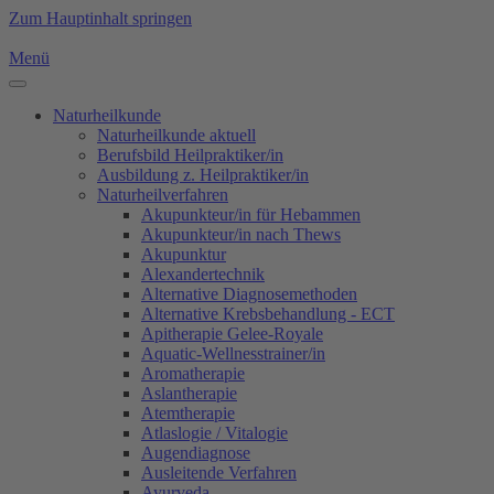
Zum Hauptinhalt springen
Menü
Naturheilkunde
Naturheilkunde aktuell
Berufsbild Heilpraktiker/in
Ausbildung z. Heilpraktiker/in
Naturheilverfahren
Akupunkteur/in für Hebammen
Akupunkteur/in nach Thews
Akupunktur
Alexandertechnik
Alternative Diagnosemethoden
Alternative Krebsbehandlung - ECT
Apitherapie Gelee-Royale
Aquatic-Wellnesstrainer/in
Aromatherapie
Aslantherapie
Atemtherapie
Atlaslogie / Vitalogie
Augendiagnose
Ausleitende Verfahren
Ayurveda