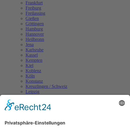
Frankfurt
Freiburg
Freilassing
Gießen
Göttingen
Hamburg
Hannover
Heilbronn
Jena
Karlsruhe
Kassel
Kempten
Kiel
Koblenz
Köln
Konstanz
Kreuzlingen / Schweiz
Leipzig
Landshut
Lindau
Magdeburg
Mainz
Mannheim
Mönchengladbach
München