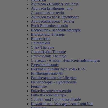
Ayurveda - Beauty & Wellness
Ayurveda Ernährungs- und
Gesundheitsberater/in
Ayurveda Wellness Practitioner
Ayurvedatherapeut / -berater
Bach-Blütentherapeut/in
Bachblüten - Bachblütentherapie
Bioresonanz-Therapie
Butterwickel
Chiropraktik
Clark-Therapie
Colon-Hydro Therapie
Craniosacrale Therapie
Crataegus / Arnika - Herz-Kreislaufstörungen
Eigenharntherapie
Elektroakupunktur nach Voll - EAV
Ernährungsberater/in
Fachtherapeut/in für Allergien
Fiebertherapie - Hyperthermie
Fontanelle
Fußreflexzonenmasseur/in
Fußreflexzonentherapie
Geriatrie und Gerontopsychiatrie
Hawaiianische Massage Lomi Lomi Nui