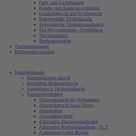
Farb- und Lichttherapie
Hunde- und Katzenpsychologie
Hundeführer/in und Kynologe/in
Naturgemäße Tierheilkunde
Telepathische Tierkommunikation
Tier-Physiotherapie - Fortbildung
Tierakupunktur
Tierhomöopathie
Therapeutensuche
Heilpraktikerschulen
Naturheilkunde
Naturheilkunde aktuell
Berufsbild Heilpraktiker/in
Ausbildung z. Heilpraktiker/in
Naturheilverfahren
Akupunkteur/in für Hebammen
Akupunkteur/in nach Thews
Akupunktur
Alexandertechnik
Alternative Diagnosemethoden
Alternative Krebsbehandlung - ECT
Apitherapie Gelee-Royale