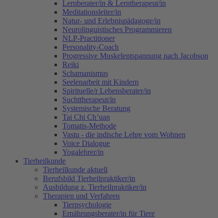
Lernberater/in & Lerntherapeut/in
Meditationsleiter/in
Natur- und Erlebnispädagoge/in
Neurolinguistisches Programmieren
NLP-Practitioner
Personality-Coach
Progressive Muskelentspannung nach Jacobson
Reiki
Schamanismus
Seelenarbeit mit Kindern
Spirituelle/r Lebensberater/in
Suchttherapeut/in
Systemische Beratung
Tai Chi Ch’uan
Tomatis-Methode
Vastu - die indische Lehre vom Wohnen
Voice Dialogue
Yogalehrer/in
Tierheilkunde
Tierheilkunde aktuell
Berufsbild Tierheilpraktiker/in
Ausbildung z. Tierheilpraktiker/in
Therapien und Verfahren
Tierpsychologie
Ernährungsberater/in für Tiere