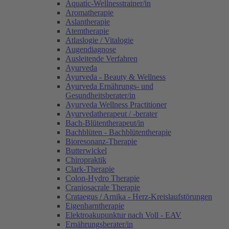
Aquatic-Wellnesstrainer/in
Aromatherapie
Aslantherapie
Atemtherapie
Atlaslogie / Vitalogie
Augendiagnose
Ausleitende Verfahren
Ayurveda
Ayurveda - Beauty & Wellness
Ayurveda Ernährungs- und
Gesundheitsberater/in
Ayurveda Wellness Practitioner
Ayurvedatherapeut / -berater
Bach-Blütentherapeut/in
Bachblüten - Bachblütentherapie
Bioresonanz-Therapie
Butterwickel
Chiropraktik
Clark-Therapie
Colon-Hydro Therapie
Craniosacrale Therapie
Crataegus / Arnika - Herz-Kreislaufstörungen
Eigenharntherapie
Elektroakupunktur nach Voll - EAV
Ernährungsberater/in