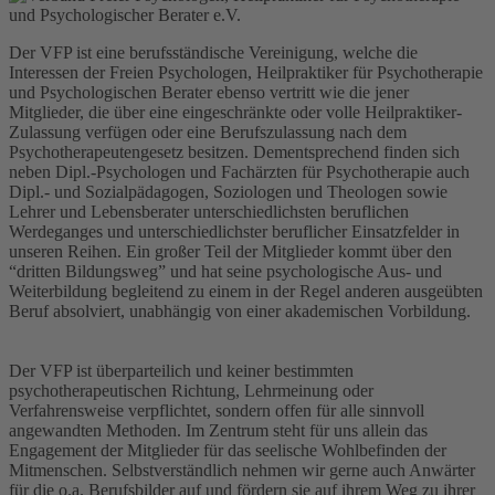
Der VFP ist eine berufsständische Vereinigung, welche die
Interessen der Freien Psychologen, Heilpraktiker für Psychotherapie
und Psychologischen Berater ebenso vertritt wie die jener
Mitglieder, die über eine eingeschränkte oder volle Heilpraktiker-
Zulassung verfügen oder eine Berufszulassung nach dem
Psychotherapeutengesetz besitzen. Dementsprechend finden sich
neben Dipl.-Psychologen und Fachärzten für Psychotherapie auch
Dipl.- und Sozialpädagogen, Soziologen und Theologen sowie
Lehrer und Lebensberater unterschiedlichsten beruflichen
Werdeganges und unterschiedlichster beruflicher Einsatzfelder in
unseren Reihen. Ein großer Teil der Mitglieder kommt über den
“dritten Bildungsweg” und hat seine psychologische Aus- und
Weiterbildung begleitend zu einem in der Regel anderen ausgeübten
Beruf absolviert, unabhängig von einer akademischen Vorbildung.
Der VFP ist überparteilich und keiner bestimmten
psychotherapeutischen Richtung, Lehrmeinung oder
Verfahrensweise verpflichtet, sondern offen für alle sinnvoll
angewandten Methoden. Im Zentrum steht für uns allein das
Engagement der Mitglieder für das seelische Wohlbefinden der
Mitmenschen. Selbstverständlich nehmen wir gerne auch Anwärter
für die o.a. Berufsbilder auf und fördern sie auf ihrem Weg zu ihrer