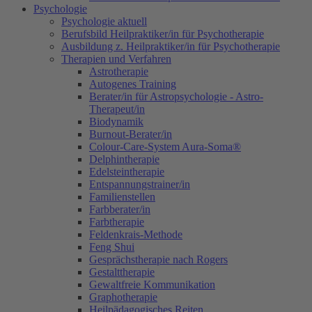
Psychologie
Psychologie aktuell
Berufsbild Heilpraktiker/in für Psychotherapie
Ausbildung z. Heilpraktiker/in für Psychotherapie
Therapien und Verfahren
Astrotherapie
Autogenes Training
Berater/in für Astropsychologie - Astro-
Therapeut/in
Biodynamik
Burnout-Berater/in
Colour-Care-System Aura-Soma®
Delphintherapie
Edelsteintherapie
Entspannungstrainer/in
Familienstellen
Farbberater/in
Farbtherapie
Feldenkrais-Methode
Feng Shui
Gesprächstherapie nach Rogers
Gestalttherapie
Gewaltfreie Kommunikation
Graphotherapie
Heilpädagogisches Reiten