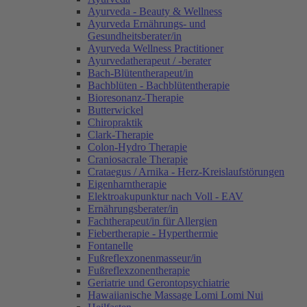
Ayurveda - Beauty & Wellness
Ayurveda Ernährungs- und
Gesundheitsberater/in
Ayurveda Wellness Practitioner
Ayurvedatherapeut / -berater
Bach-Blütentherapeut/in
Bachblüten - Bachblütentherapie
Bioresonanz-Therapie
Butterwickel
Chiropraktik
Clark-Therapie
Colon-Hydro Therapie
Craniosacrale Therapie
Crataegus / Arnika - Herz-Kreislaufstörungen
Eigenharntherapie
Elektroakupunktur nach Voll - EAV
Ernährungsberater/in
Fachtherapeut/in für Allergien
Fiebertherapie - Hyperthermie
Fontanelle
Fußreflexzonenmasseur/in
Fußreflexzonentherapie
Geriatrie und Gerontopsychiatrie
Hawaiianische Massage Lomi Lomi Nui