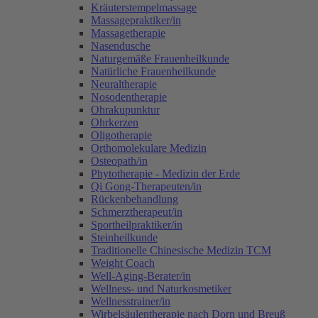
Kräuterstempelmassage
Massagepraktiker/in
Massagetherapie
Nasendusche
Naturgemäße Frauenheilkunde
Natürliche Frauenheilkunde
Neuraltherapie
Nosodentherapie
Ohrakupunktur
Ohrkerzen
Oligotherapie
Orthomolekulare Medizin
Osteopath/in
Phytotherapie - Medizin der Erde
Qi Gong-Therapeuten/in
Rückenbehandlung
Schmerztherapeut/in
Sportheilpraktiker/in
Steinheilkunde
Traditionelle Chinesische Medizin TCM
Weight Coach
Well-Aging-Berater/in
Wellness- und Naturkosmetiker
Wellnesstrainer/in
Wirbelsäulentherapie nach Dorn und Breuß