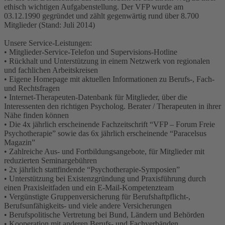
ethisch wichtigen Aufgabenstellung. Der VFP wurde am
03.12.1990 gegründet und zählt gegenwärtig rund über 8.700
Mitglieder (Stand: Juli 2014)
Unsere Service-Leistungen:
• Mitglieder-Service-Telefon und Supervisions-Hotline
• Rückhalt und Unterstützung in einem Netzwerk von regionalen
und fachlichen Arbeitskreisen
• Eigene Homepage mit aktuellen Informationen zu Berufs-, Fach-
und Rechtsfragen
• Internet-Therapeuten-Datenbank für Mitglieder, über die
Interessenten den richtigen Psycholog. Berater / Therapeuten in ihrer
Nähe finden können
• Die 4x jährlich erscheinende Fachzeitschrift “VFP – Forum Freie
Psychotherapie” sowie das 6x jährlich erscheinende “Paracelsus
Magazin”
• Zahlreiche Aus- und Fortbildungsangebote, für Mitglieder mit
reduzierten Seminargebühren
• 2x jährlich stattfindende “Psychotherapie-Symposien”
• Unterstützung bei Existenzgründung und Praxisführung durch
einen Praxisleitfaden und ein E-Mail-Kompetenzteam
• Vergünstigte Gruppenversicherung für Berufshaftpflicht-,
Berufsunfähigkeits- und viele andere Versicherungen
• Berufspolitische Vertretung bei Bund, Ländern und Behörden
• Kooperation mit anderen Berufs- und Fachverbänden