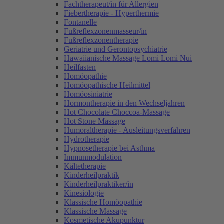
Fachtherapeut/in für Allergien
Fiebertherapie - Hyperthermie
Fontanelle
Fußreflexzonenmasseur/in
Fußreflexzonentherapie
Geriatrie und Gerontopsychiatrie
Hawaiianische Massage Lomi Lomi Nui
Heilfasten
Homöopathie
Homöopathische Heilmittel
Homöosiniatrie
Hormontherapie in den Wechseljahren
Hot Chocolate Choccoa-Massage
Hot Stone Massage
Humoraltherapie - Ausleitungsverfahren
Hydrotherapie
Hypnosetherapie bei Asthma
Immunmodulation
Kältetherapie
Kinderheilpraktik
Kinderheilpraktiker/in
Kinesiologie
Klassische Homöopathie
Klassische Massage
Kosmetische Akupunktur