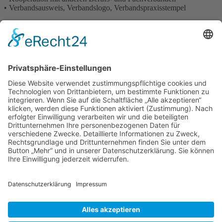
• Verbandsausweis, Verbandslogo, Verbandspraxisstempel
Diese Leistungen des Verbandes können sich sehen lassen! Der
Mitgliedsbeitrag beträgt für Kollegen in Ausbildung nur 75,- Euro
im Jahr und wird in voller Höhe auf Fortbildungsseminare
angerechnet.
Zur Homepage des Verbands >
Mitmach-Redaktion
Fachverbände
Heilpraktiker Deutschland
Heilpraktiker Schweiz
Freie Psychotherapie
Beauty & Wellness
Osteopathie
Tierheilpraktiker
Tierheilpraktiker Schweiz
Bücher und Zeitschriften
Paracelsus Magazin