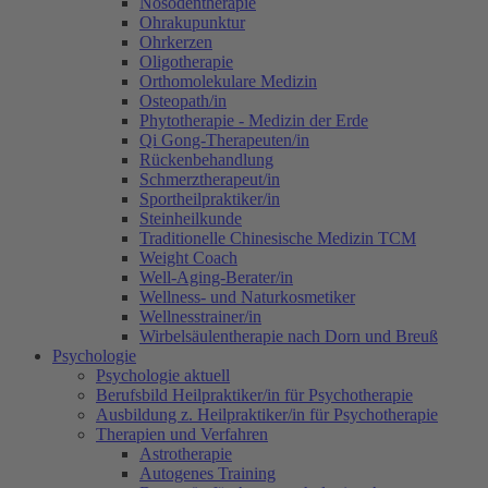
Nosodentherapie
Ohrakupunktur
Ohrkerzen
Oligotherapie
Orthomolekulare Medizin
Osteopath/in
Phytotherapie - Medizin der Erde
Qi Gong-Therapeuten/in
Rückenbehandlung
Schmerztherapeut/in
Sportheilpraktiker/in
Steinheilkunde
Traditionelle Chinesische Medizin TCM
Weight Coach
Well-Aging-Berater/in
Wellness- und Naturkosmetiker
Wellnesstrainer/in
Wirbelsäulentherapie nach Dorn und Breuß
Psychologie
Psychologie aktuell
Berufsbild Heilpraktiker/in für Psychotherapie
Ausbildung z. Heilpraktiker/in für Psychotherapie
Therapien und Verfahren
Astrotherapie
Autogenes Training