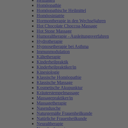
Heilfasten
Homöopathie
Homöopathische Heilmittel
Homöosiniatrie
Hormontherapie in den Wechseljahren
Hot Chocolate Choccoa-Massage
Hot Stone Massage
Humoraltherapie - Ausleitungsverfahren
Hydrotherapie
Hypnosetherapie bei Asthma
Immunmodulation
Kältetherapie
Kinderheilpraktik
Kinderheilpraktiker/in
Kinesiologie
Klassische Homöopathie
Klassische Massage
Kosmetische Akupunktur
Kräuterstempelmassage
Massagepraktiker/in
Massagetherapie
Nasendusche
Naturgemäße Frauenheilkunde
Natürliche Frauenheilkunde
Neuraltherapie