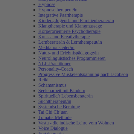
Hypnose
Hypnosetherapeut/in
Integrative Paartherapie
Kinder-, Jugend- und Familienberater/in
Klangtherapie und Klangmassage
Körperorientierte Psychotherapie
Kunst- und Kreativtherapie
Lernberater/in & Lerntherapeut/in
Meditationsleiter/in
Natur- und Erlebnispädagoge/in
Neurolinguistisches Programmieren
NLP-Practitioner
Personality-Coach
Progressive Muskelentspannung nach Jacobson
Reiki
Schamanismus
Seelenarbeit mit Kindern
Spirituelle/r Lebensberater/in
Suchttherapeut/in
Systemische Beratung
Tai Chi Ch’uan
Tomatis-Methode
Vastu - die indische Lehre vom Wohnen
Voice Dialogue
Yogalehrer/in