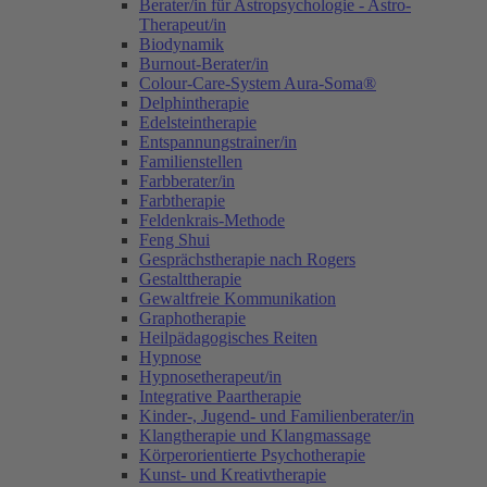
Berater/in für Astropsychologie - Astro-
Therapeut/in
Biodynamik
Burnout-Berater/in
Colour-Care-System Aura-Soma®
Delphintherapie
Edelsteintherapie
Entspannungstrainer/in
Familienstellen
Farbberater/in
Farbtherapie
Feldenkrais-Methode
Feng Shui
Gesprächstherapie nach Rogers
Gestalttherapie
Gewaltfreie Kommunikation
Graphotherapie
Heilpädagogisches Reiten
Hypnose
Hypnosetherapeut/in
Integrative Paartherapie
Kinder-, Jugend- und Familienberater/in
Klangtherapie und Klangmassage
Körperorientierte Psychotherapie
Kunst- und Kreativtherapie