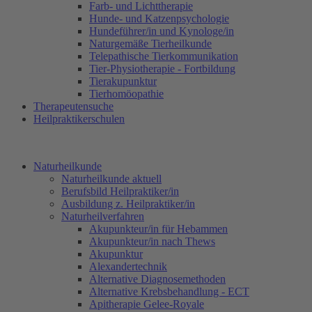
Farb- und Lichttherapie
Hunde- und Katzenpsychologie
Hundeführer/in und Kynologe/in
Naturgemäße Tierheilkunde
Telepathische Tierkommunikation
Tier-Physiotherapie - Fortbildung
Tierakupunktur
Tierhomöopathie
Therapeutensuche
Heilpraktikerschulen
Naturheilkunde
Naturheilkunde aktuell
Berufsbild Heilpraktiker/in
Ausbildung z. Heilpraktiker/in
Naturheilverfahren
Akupunkteur/in für Hebammen
Akupunkteur/in nach Thews
Akupunktur
Alexandertechnik
Alternative Diagnosemethoden
Alternative Krebsbehandlung - ECT
Apitherapie Gelee-Royale