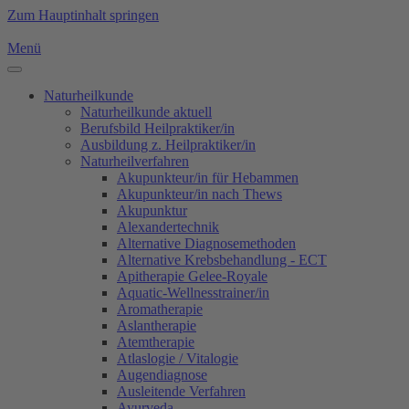
Zum Hauptinhalt springen
Menü
Naturheilkunde
Naturheilkunde aktuell
Berufsbild Heilpraktiker/in
Ausbildung z. Heilpraktiker/in
Naturheilverfahren
Akupunkteur/in für Hebammen
Akupunkteur/in nach Thews
Akupunktur
Alexandertechnik
Alternative Diagnosemethoden
Alternative Krebsbehandlung - ECT
Apitherapie Gelee-Royale
Aquatic-Wellnesstrainer/in
Aromatherapie
Aslantherapie
Atemtherapie
Atlaslogie / Vitalogie
Augendiagnose
Ausleitende Verfahren
Ayurveda