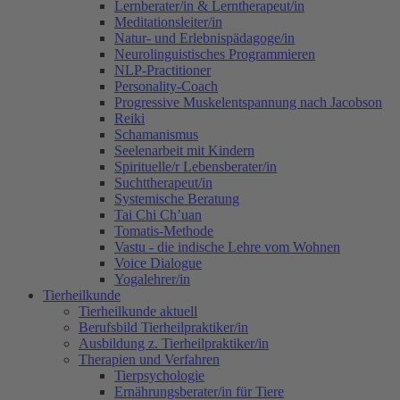
Lernberater/in & Lerntherapeut/in
Meditationsleiter/in
Natur- und Erlebnispädagoge/in
Neurolinguistisches Programmieren
NLP-Practitioner
Personality-Coach
Progressive Muskelentspannung nach Jacobson
Reiki
Schamanismus
Seelenarbeit mit Kindern
Spirituelle/r Lebensberater/in
Suchttherapeut/in
Systemische Beratung
Tai Chi Ch’uan
Tomatis-Methode
Vastu - die indische Lehre vom Wohnen
Voice Dialogue
Yogalehrer/in
Tierheilkunde
Tierheilkunde aktuell
Berufsbild Tierheilpraktiker/in
Ausbildung z. Tierheilpraktiker/in
Therapien und Verfahren
Tierpsychologie
Ernährungsberater/in für Tiere