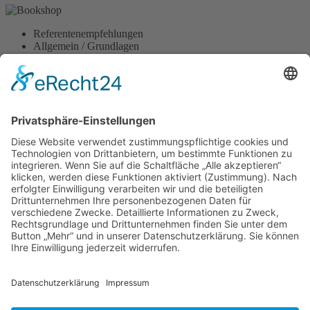
Referentenempfehlungen
Allgemein / Grundlagen
Akupunktur
Ausleitende Verfahren
Blütentherapie (Bach)
Bioresonanztherapie
Physikalische und Quantenphysikalische Medizin
Diagnostische Verfahren
Ernährungstherapie
Geschichte
Heilpraktikerausbildung
Homöopathie
Management Klinik & Praxis
Neuraltherapie
Notfallmedizin alternativ
Orthomolekulare Medizin
Praktische Therapie
Physikalische Medizin
Phytotherapie
Ratgeber / Patientenliteratur
Reflexzonentherapie
TCM - Traditionelle Chinesische Medizin
Umweltmedizin