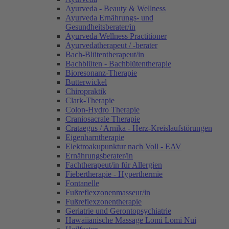
Ayurveda - Beauty & Wellness
Ayurveda Ernährungs- und
Gesundheitsberater/in
Ayurveda Wellness Practitioner
Ayurvedatherapeut / -berater
Bach-Blütentherapeut/in
Bachblüten - Bachblütentherapie
Bioresonanz-Therapie
Butterwickel
Chiropraktik
Clark-Therapie
Colon-Hydro Therapie
Craniosacrale Therapie
Crataegus / Arnika - Herz-Kreislaufstörungen
Eigenharntherapie
Elektroakupunktur nach Voll - EAV
Ernährungsberater/in
Fachtherapeut/in für Allergien
Fiebertherapie - Hyperthermie
Fontanelle
Fußreflexzonenmasseur/in
Fußreflexzonentherapie
Geriatrie und Gerontopsychiatrie
Hawaiianische Massage Lomi Lomi Nui