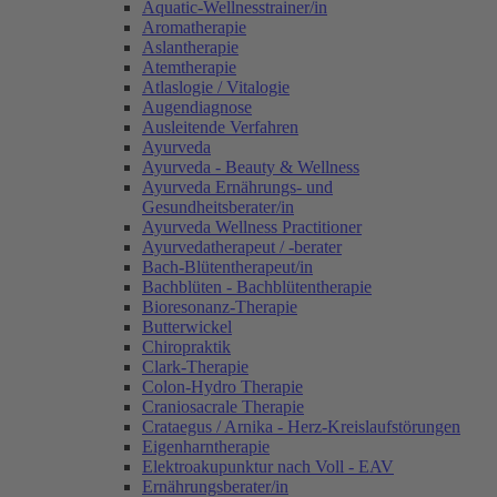
Aquatic-Wellnesstrainer/in
Aromatherapie
Aslantherapie
Atemtherapie
Atlaslogie / Vitalogie
Augendiagnose
Ausleitende Verfahren
Ayurveda
Ayurveda - Beauty & Wellness
Ayurveda Ernährungs- und
Gesundheitsberater/in
Ayurveda Wellness Practitioner
Ayurvedatherapeut / -berater
Bach-Blütentherapeut/in
Bachblüten - Bachblütentherapie
Bioresonanz-Therapie
Butterwickel
Chiropraktik
Clark-Therapie
Colon-Hydro Therapie
Craniosacrale Therapie
Crataegus / Arnika - Herz-Kreislaufstörungen
Eigenharntherapie
Elektroakupunktur nach Voll - EAV
Ernährungsberater/in