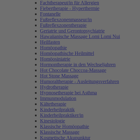
Fachtherapeut/in für Allergien
Fiebertherapie - Hyperthermie
Fontanelle
Fußreflexzonenmasseur/in
Fußreflexzonentherapie
Geriatrie und Gerontopsychiatrie
Hawaiianische Massage Lomi Lomi Nui
Heilfasten
Homöopathie
Homöopathische Heilmittel
Homöosiniatrie
Hormontherapie in den Wechseljahren
Hot Chocolate Choccoa-Massage
Hot Stone Massage
Humoraltherapie - Ausleitungsverfahren
Hydrotherapie
Hypnosetherapie bei Asthma
Immunmodulation
Kältetherapie
Kinderheilpraktik
Kinderheilpraktiker/in
Kinesiologie
Klassische Homöopathie
Klassische Massage
Kosmetische Akupunktur