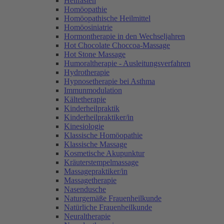
Heilfasten
Homöopathie
Homöopathische Heilmittel
Homöosiniatrie
Hormontherapie in den Wechseljahren
Hot Chocolate Choccoa-Massage
Hot Stone Massage
Humoraltherapie - Ausleitungsverfahren
Hydrotherapie
Hypnosetherapie bei Asthma
Immunmodulation
Kältetherapie
Kinderheilpraktik
Kinderheilpraktiker/in
Kinesiologie
Klassische Homöopathie
Klassische Massage
Kosmetische Akupunktur
Kräuterstempelmassage
Massagepraktiker/in
Massagetherapie
Nasendusche
Naturgemäße Frauenheilkunde
Natürliche Frauenheilkunde
Neuraltherapie