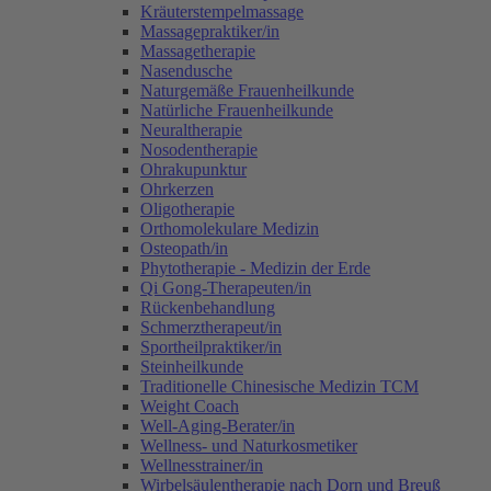
Kräuterstempelmassage
Massagepraktiker/in
Massagetherapie
Nasendusche
Naturgemäße Frauenheilkunde
Natürliche Frauenheilkunde
Neuraltherapie
Nosodentherapie
Ohrakupunktur
Ohrkerzen
Oligotherapie
Orthomolekulare Medizin
Osteopath/in
Phytotherapie - Medizin der Erde
Qi Gong-Therapeuten/in
Rückenbehandlung
Schmerztherapeut/in
Sportheilpraktiker/in
Steinheilkunde
Traditionelle Chinesische Medizin TCM
Weight Coach
Well-Aging-Berater/in
Wellness- und Naturkosmetiker
Wellnesstrainer/in
Wirbelsäulentherapie nach Dorn und Breuß