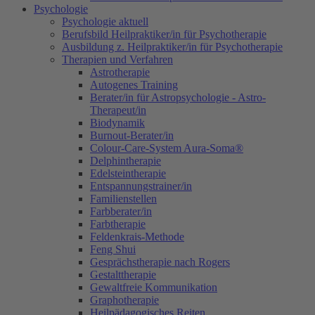
Psychologie
Psychologie aktuell
Berufsbild Heilpraktiker/in für Psychotherapie
Ausbildung z. Heilpraktiker/in für Psychotherapie
Therapien und Verfahren
Astrotherapie
Autogenes Training
Berater/in für Astropsychologie - Astro-
Therapeut/in
Biodynamik
Burnout-Berater/in
Colour-Care-System Aura-Soma®
Delphintherapie
Edelsteintherapie
Entspannungstrainer/in
Familienstellen
Farbberater/in
Farbtherapie
Feldenkrais-Methode
Feng Shui
Gesprächstherapie nach Rogers
Gestalttherapie
Gewaltfreie Kommunikation
Graphotherapie
Heilpädagogisches Reiten