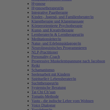
Hypnose
Hypnosetherapeut/in
Integrative Paartherapie
Kinder-, Jugend- und Familienberater/in
Klangtherapie und Klangmassage
Körperorientierte Psychotherapie
Kunst- und Kreativtherapie
Lernberater/in & Lerntherapeut/in
Meditationsleiter/in
Natur- und Erlebnispädagoge/in
Neurolinguistisches Programmieren
NLP-Practitioner
Personality-Coach
Progressive Muskelentspannung nach Jacobson
Reiki
Schamanismus
Seelenarbeit mit Kindern
Spirituelle/r Lebensberater/in
Suchttherapeut/in
Systemische Beratung
Tai Chi Ch’uan
Tomatis-Methode
Vastu - die indische Lehre vom Wohnen
Voice Dialogue
Yogalehrer/in