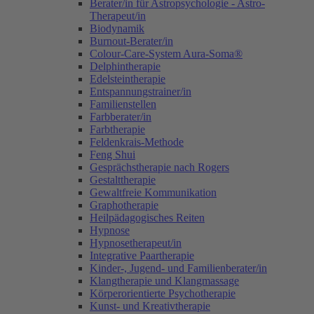
Berater/in für Astropsychologie - Astro-
Therapeut/in
Biodynamik
Burnout-Berater/in
Colour-Care-System Aura-Soma®
Delphintherapie
Edelsteintherapie
Entspannungstrainer/in
Familienstellen
Farbberater/in
Farbtherapie
Feldenkrais-Methode
Feng Shui
Gesprächstherapie nach Rogers
Gestalttherapie
Gewaltfreie Kommunikation
Graphotherapie
Heilpädagogisches Reiten
Hypnose
Hypnosetherapeut/in
Integrative Paartherapie
Kinder-, Jugend- und Familienberater/in
Klangtherapie und Klangmassage
Körperorientierte Psychotherapie
Kunst- und Kreativtherapie