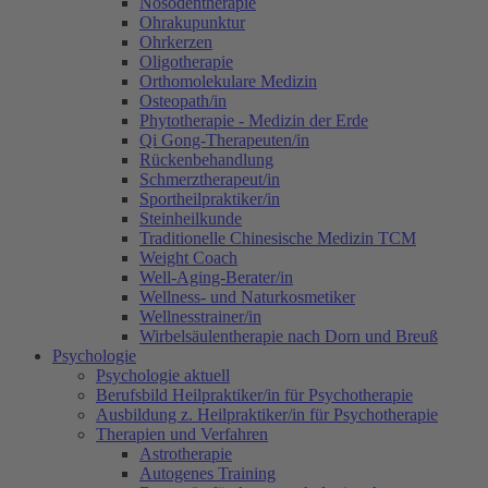
Nosodentherapie
Ohrakupunktur
Ohrkerzen
Oligotherapie
Orthomolekulare Medizin
Osteopath/in
Phytotherapie - Medizin der Erde
Qi Gong-Therapeuten/in
Rückenbehandlung
Schmerztherapeut/in
Sportheilpraktiker/in
Steinheilkunde
Traditionelle Chinesische Medizin TCM
Weight Coach
Well-Aging-Berater/in
Wellness- und Naturkosmetiker
Wellnesstrainer/in
Wirbelsäulentherapie nach Dorn und Breuß
Psychologie
Psychologie aktuell
Berufsbild Heilpraktiker/in für Psychotherapie
Ausbildung z. Heilpraktiker/in für Psychotherapie
Therapien und Verfahren
Astrotherapie
Autogenes Training