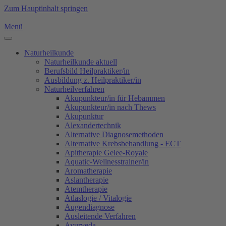
Zum Hauptinhalt springen
Menü
Naturheilkunde
Naturheilkunde aktuell
Berufsbild Heilpraktiker/in
Ausbildung z. Heilpraktiker/in
Naturheilverfahren
Akupunkteur/in für Hebammen
Akupunkteur/in nach Thews
Akupunktur
Alexandertechnik
Alternative Diagnosemethoden
Alternative Krebsbehandlung - ECT
Apitherapie Gelee-Royale
Aquatic-Wellnesstrainer/in
Aromatherapie
Aslantherapie
Atemtherapie
Atlaslogie / Vitalogie
Augendiagnose
Ausleitende Verfahren
Ayurveda