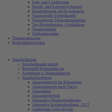
Farb- und Lichttherapie
Hunde- und Katzenpsychologie
Hundeführer/in und Kynologe/in
Naturgemäße Tierheilkunde
Telepathische Tierkommunikation
Tier-Physiotherapie - Fortbildung
Tierakupunktur
Tierhomöopathie
Therapeutensuche
Heilpraktikerschulen
Naturheilkunde
Naturheilkunde aktuell
Berufsbild Heilpraktiker/in
Ausbildung z. Heilpraktiker/in
Naturheilverfahren
Akupunkteur/in für Hebammen
Akupunkteur/in nach Thews
Akupunktur
Alexandertechnik
Alternative Diagnosemethoden
Alternative Krebsbehandlung - ECT
Apitherapie Gelee-Royale