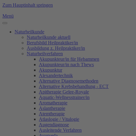
Zum Hauptinhalt springen
Menü
Naturheilkunde
Naturheilkunde aktuell
Berufsbild Heilpraktiker/in
Ausbildung z. Heilpraktiker/in
Naturheilverfahren
Akupunkteur/in für Hebammen
Akupunkteur/in nach Thews
Akupunktur
Alexandertechnik
Alternative Diagnosemethoden
Alternative Krebsbehandlung - ECT
Apitherapie Gelee-Royale
Aquatic-Wellnesstrainer/in
Aromatherapie
Aslantherapie
Atemtherapie
Atlaslogie / Vitalogie
Augendiagnose
Ausleitende Verfahren
Ayurveda