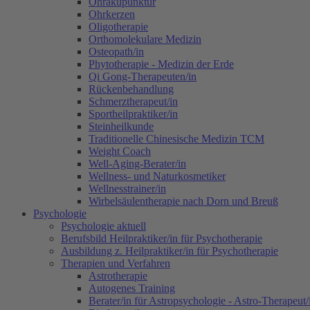
Ohrakupunktur
Ohrkerzen
Oligotherapie
Orthomolekulare Medizin
Osteopath/in
Phytotherapie - Medizin der Erde
Qi Gong-Therapeuten/in
Rückenbehandlung
Schmerztherapeut/in
Sportheilpraktiker/in
Steinheilkunde
Traditionelle Chinesische Medizin TCM
Weight Coach
Well-Aging-Berater/in
Wellness- und Naturkosmetiker
Wellnesstrainer/in
Wirbelsäulentherapie nach Dorn und Breuß
Psychologie
Psychologie aktuell
Berufsbild Heilpraktiker/in für Psychotherapie
Ausbildung z. Heilpraktiker/in für Psychotherapie
Therapien und Verfahren
Astrotherapie
Autogenes Training
Berater/in für Astropsychologie - Astro-Therapeut/