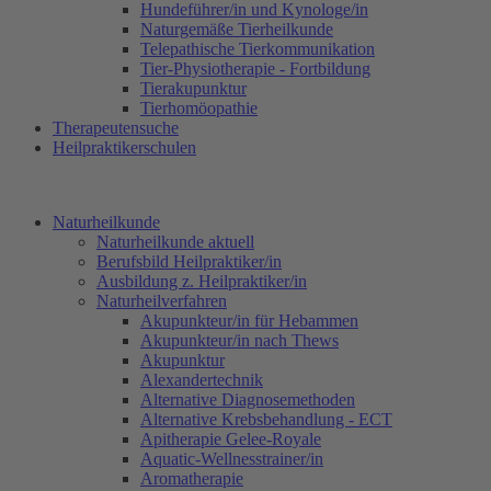
Hundeführer/in und Kynologe/in
Naturgemäße Tierheilkunde
Telepathische Tierkommunikation
Tier-Physiotherapie - Fortbildung
Tierakupunktur
Tierhomöopathie
Therapeutensuche
Heilpraktikerschulen
Naturheilkunde
Naturheilkunde aktuell
Berufsbild Heilpraktiker/in
Ausbildung z. Heilpraktiker/in
Naturheilverfahren
Akupunkteur/in für Hebammen
Akupunkteur/in nach Thews
Akupunktur
Alexandertechnik
Alternative Diagnosemethoden
Alternative Krebsbehandlung - ECT
Apitherapie Gelee-Royale
Aquatic-Wellnesstrainer/in
Aromatherapie