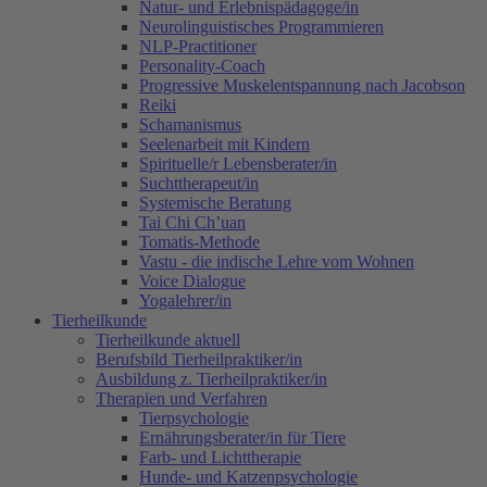
Natur- und Erlebnispädagoge/in
Neurolinguistisches Programmieren
NLP-Practitioner
Personality-Coach
Progressive Muskelentspannung nach Jacobson
Reiki
Schamanismus
Seelenarbeit mit Kindern
Spirituelle/r Lebensberater/in
Suchttherapeut/in
Systemische Beratung
Tai Chi Ch’uan
Tomatis-Methode
Vastu - die indische Lehre vom Wohnen
Voice Dialogue
Yogalehrer/in
Tierheilkunde
Tierheilkunde aktuell
Berufsbild Tierheilpraktiker/in
Ausbildung z. Tierheilpraktiker/in
Therapien und Verfahren
Tierpsychologie
Ernährungsberater/in für Tiere
Farb- und Lichttherapie
Hunde- und Katzenpsychologie