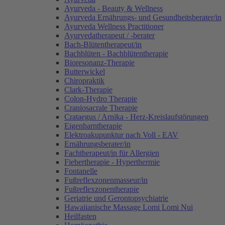
Ayurveda - Beauty & Wellness
Ayurveda Ernährungs- und Gesundheitsberater/in
Ayurveda Wellness Practitioner
Ayurvedatherapeut / -berater
Bach-Blütentherapeut/in
Bachblüten - Bachblütentherapie
Bioresonanz-Therapie
Butterwickel
Chiropraktik
Clark-Therapie
Colon-Hydro Therapie
Craniosacrale Therapie
Crataegus / Arnika - Herz-Kreislaufstörungen
Eigenharntherapie
Elektroakupunktur nach Voll - EAV
Ernährungsberater/in
Fachtherapeut/in für Allergien
Fiebertherapie - Hyperthermie
Fontanelle
Fußreflexzonenmasseur/in
Fußreflexzonentherapie
Geriatrie und Gerontopsychiatrie
Hawaiianische Massage Lomi Lomi Nui
Heilfasten