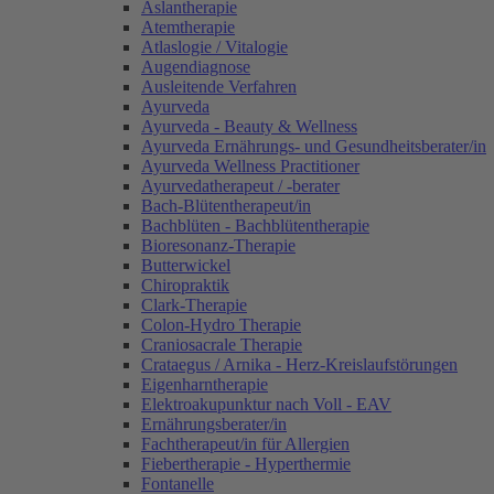
Aslantherapie
Atemtherapie
Atlaslogie / Vitalogie
Augendiagnose
Ausleitende Verfahren
Ayurveda
Ayurveda - Beauty & Wellness
Ayurveda Ernährungs- und Gesundheitsberater/in
Ayurveda Wellness Practitioner
Ayurvedatherapeut / -berater
Bach-Blütentherapeut/in
Bachblüten - Bachblütentherapie
Bioresonanz-Therapie
Butterwickel
Chiropraktik
Clark-Therapie
Colon-Hydro Therapie
Craniosacrale Therapie
Crataegus / Arnika - Herz-Kreislaufstörungen
Eigenharntherapie
Elektroakupunktur nach Voll - EAV
Ernährungsberater/in
Fachtherapeut/in für Allergien
Fiebertherapie - Hyperthermie
Fontanelle