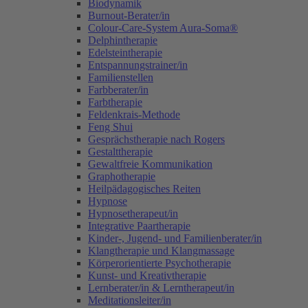
Biodynamik
Burnout-Berater/in
Colour-Care-System Aura-Soma®
Delphintherapie
Edelsteintherapie
Entspannungstrainer/in
Familienstellen
Farbberater/in
Farbtherapie
Feldenkrais-Methode
Feng Shui
Gesprächstherapie nach Rogers
Gestalttherapie
Gewaltfreie Kommunikation
Graphotherapie
Heilpädagogisches Reiten
Hypnose
Hypnosetherapeut/in
Integrative Paartherapie
Kinder-, Jugend- und Familienberater/in
Klangtherapie und Klangmassage
Körperorientierte Psychotherapie
Kunst- und Kreativtherapie
Lernberater/in & Lerntherapeut/in
Meditationsleiter/in