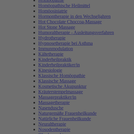
Homöopathie
Homöopathische Heilmittel
Homöosiniatrie
Hormontherapie in den Wechseljahren
Hot Chocolate Choccoa-Massage
Hot Stone Massage
Humoraltherapie - Ausleitungsverfahren
Hydrotherapie
Hypnosetherapie bei Asthma
Immunmodulation
Kältetherapie
Kinderheilpraktik
Kinderheilpraktiker/in
Kinesiologie
Klassische Homöopathie
Klassische Massage
Kosmetische Akupunktur
Kräuterstempelmassage
Massagepraktiker/in
Massagetherapie
Nasendusche
Naturgemäße Frauenheilkunde
Natürliche Frauenheilkunde
Neuraltherapie
Nosodentherapie