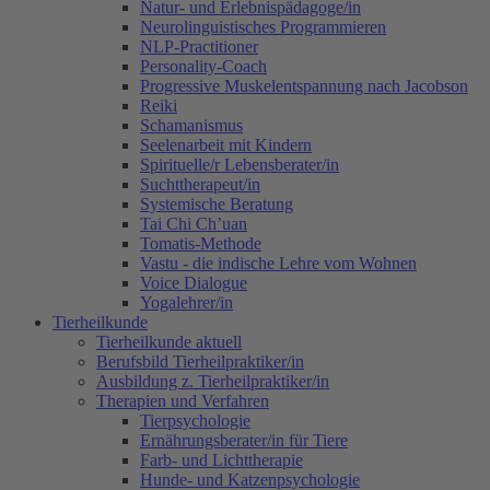
Natur- und Erlebnispädagoge/in
Neurolinguistisches Programmieren
NLP-Practitioner
Personality-Coach
Progressive Muskelentspannung nach Jacobson
Reiki
Schamanismus
Seelenarbeit mit Kindern
Spirituelle/r Lebensberater/in
Suchttherapeut/in
Systemische Beratung
Tai Chi Ch’uan
Tomatis-Methode
Vastu - die indische Lehre vom Wohnen
Voice Dialogue
Yogalehrer/in
Tierheilkunde
Tierheilkunde aktuell
Berufsbild Tierheilpraktiker/in
Ausbildung z. Tierheilpraktiker/in
Therapien und Verfahren
Tierpsychologie
Ernährungsberater/in für Tiere
Farb- und Lichttherapie
Hunde- und Katzenpsychologie