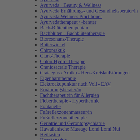
Ayurveda - Beauty & Wellness
Ayurveda Ernährungs- und Gesundheitsberater/in
Ayurveda Wellness Practitioner
Ayurvedatherapeut / -berater
Bach-Blütentherapeut/in
Bachblüten - Bachblütentherapie
Bioresonanz-Therapie
Butterwickel
Chiropraktik
Clark-Therapie
Colon-Hydro Therapie
Craniosacrale Therapie
Crataegus / Arnika - Herz-Kreislaufstörungen
Eigenharntherapie
Elektroakupunktur nach Voll - EAV
Ernährungsberater/in
Fachtherapeut/in für Allergien
Fiebertherapie - Hyperthermie
Fontanelle
Fußreflexzonenmasseur/in
Fußreflexzonentherapie
Geriatrie und Gerontopsychiatrie
Hawaiianische Massage Lomi Lomi Nui
Heilfasten