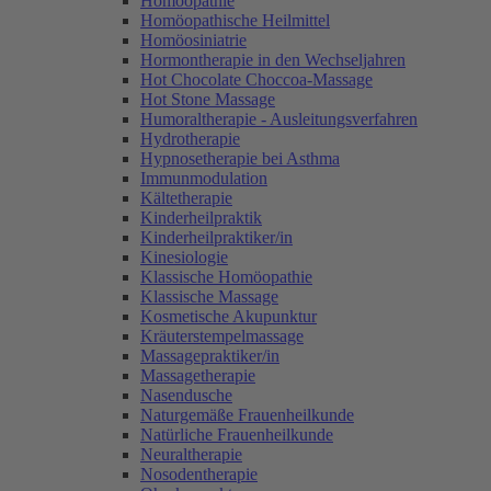
Homöopathie
Homöopathische Heilmittel
Homöosiniatrie
Hormontherapie in den Wechseljahren
Hot Chocolate Choccoa-Massage
Hot Stone Massage
Humoraltherapie - Ausleitungsverfahren
Hydrotherapie
Hypnosetherapie bei Asthma
Immunmodulation
Kältetherapie
Kinderheilpraktik
Kinderheilpraktiker/in
Kinesiologie
Klassische Homöopathie
Klassische Massage
Kosmetische Akupunktur
Kräuterstempelmassage
Massagepraktiker/in
Massagetherapie
Nasendusche
Naturgemäße Frauenheilkunde
Natürliche Frauenheilkunde
Neuraltherapie
Nosodentherapie