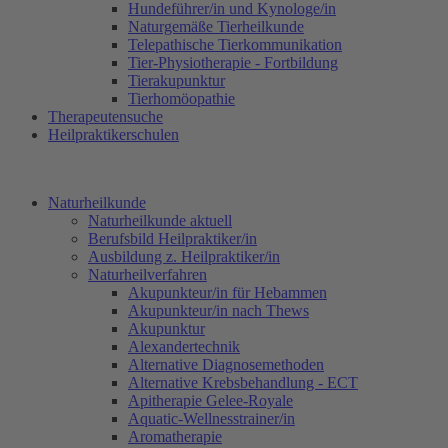
Hundeführer/in und Kynologe/in
Naturgemäße Tierheilkunde
Telepathische Tierkommunikation
Tier-Physiotherapie - Fortbildung
Tierakupunktur
Tierhomöopathie
Therapeutensuche
Heilpraktikerschulen
Naturheilkunde
Naturheilkunde aktuell
Berufsbild Heilpraktiker/in
Ausbildung z. Heilpraktiker/in
Naturheilverfahren
Akupunkteur/in für Hebammen
Akupunkteur/in nach Thews
Akupunktur
Alexandertechnik
Alternative Diagnosemethoden
Alternative Krebsbehandlung - ECT
Apitherapie Gelee-Royale
Aquatic-Wellnesstrainer/in
Aromatherapie