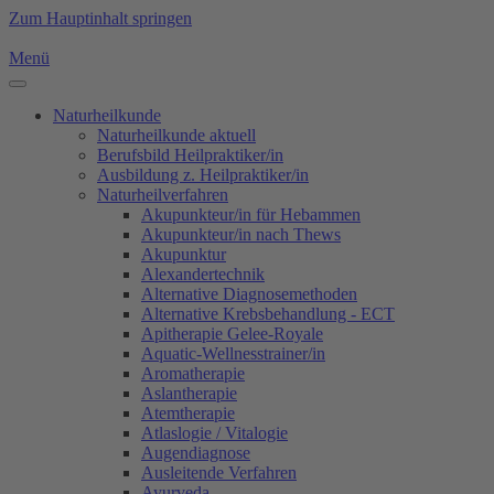
Zum Hauptinhalt springen
Menü
Naturheilkunde
Naturheilkunde aktuell
Berufsbild Heilpraktiker/in
Ausbildung z. Heilpraktiker/in
Naturheilverfahren
Akupunkteur/in für Hebammen
Akupunkteur/in nach Thews
Akupunktur
Alexandertechnik
Alternative Diagnosemethoden
Alternative Krebsbehandlung - ECT
Apitherapie Gelee-Royale
Aquatic-Wellnesstrainer/in
Aromatherapie
Aslantherapie
Atemtherapie
Atlaslogie / Vitalogie
Augendiagnose
Ausleitende Verfahren
Ayurveda