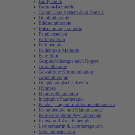
Biodynamik
Burnout-Berater/in
Colour-Care-System Aura-Soma®
Delphintherapie
Edelsteintherapie
Entspannungstrainer/in
Familienstellen
Farbberater/in
Farbtherapie
Feldenkrais-Methode
Feng Shui
Gesprächstherapie nach Rogers
Gestalttherapie
Gewaltfreie Kommunikation
Graphotherapie
Heilpädagogisches Reiten
Hypnose
Hypnosetherapeut/in
Integrative Paartherapie
Kinder-, Jugend- und Familienberater/in
Klangtherapie und Klangmassage
Körperorientierte Psychotherapie
Kunst- und Kreativtherapie
Lernberater/in & Lerntherapeut/in
Meditationsleiter/in