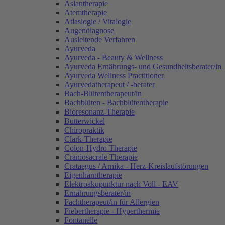
Aslantherapie
Atemtherapie
Atlaslogie / Vitalogie
Augendiagnose
Ausleitende Verfahren
Ayurveda
Ayurveda - Beauty & Wellness
Ayurveda Ernährungs- und Gesundheitsberater/in
Ayurveda Wellness Practitioner
Ayurvedatherapeut / -berater
Bach-Blütentherapeut/in
Bachblüten - Bachblütentherapie
Bioresonanz-Therapie
Butterwickel
Chiropraktik
Clark-Therapie
Colon-Hydro Therapie
Craniosacrale Therapie
Crataegus / Arnika - Herz-Kreislaufstörungen
Eigenharntherapie
Elektroakupunktur nach Voll - EAV
Ernährungsberater/in
Fachtherapeut/in für Allergien
Fiebertherapie - Hyperthermie
Fontanelle