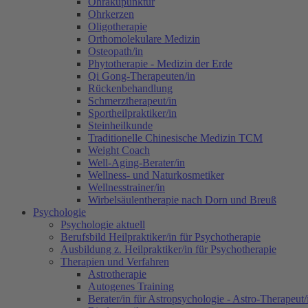
Ohrakupunktur
Ohrkerzen
Oligotherapie
Orthomolekulare Medizin
Osteopath/in
Phytotherapie - Medizin der Erde
Qi Gong-Therapeuten/in
Rückenbehandlung
Schmerztherapeut/in
Sportheilpraktiker/in
Steinheilkunde
Traditionelle Chinesische Medizin TCM
Weight Coach
Well-Aging-Berater/in
Wellness- und Naturkosmetiker
Wellnesstrainer/in
Wirbelsäulentherapie nach Dorn und Breuß
Psychologie
Psychologie aktuell
Berufsbild Heilpraktiker/in für Psychotherapie
Ausbildung z. Heilpraktiker/in für Psychotherapie
Therapien und Verfahren
Astrotherapie
Autogenes Training
Berater/in für Astropsychologie - Astro-Therapeut/